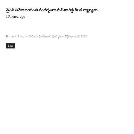
వైఎస్ వివేకా జయంతి సందర్భంగా సునీతా రెడ్డి కీలక వ్యాఖ్యలు..
10 hours ago