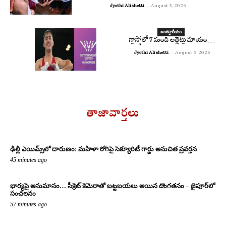
Jyothi Alishetti
-
August 5, 2026
అంతర్జాతీయం
గ్లాస్గోలో 7 మంది అథ్లెట్లు మాయం…
Jyothi Alishetti
-
August 5, 2026
తాజావార్తలు
ఢిల్లీ ఎయిమ్స్‌లో దారుణం: మహిళా రోగిపై సెక్యూరిటీ గార్డు అనుచిత ప్రవర్తన
45 minutes ago
భార్యపై అనుమానం… సీక్రెట్ కెమెరాతో బట్టబయలు అయిన దొంగతనం – జైపూర్‌లో
సంచలనం
57 minutes ago