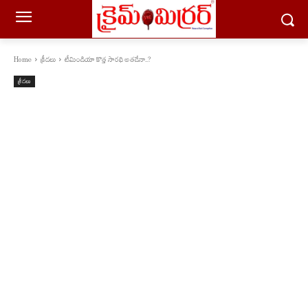
Home
క్రీడలు
టీమిండియా కొత్త సారథి అతడేనా..?
క్రీడలు