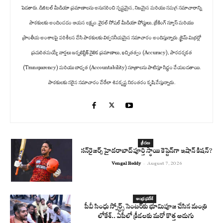
పెడతారు. డిజిటల్ మీడియా ప్రమాణాలను అనుసరించి స్పష్టమైన, నిజమైన మరియు సమగ్ర సమాచారాన్ని
పాఠకులకు అందించడం ఆయన లక్ష్యం. వైరల్ సోషల్ మీడియా పోస్టులు, బ్రేకింగ్ న్యూస్ మరియు
ప్రాంతీయ అంశాలపై పరిశీలన చేసి పాఠకులకు విశ్వసనీయమైన సమాచారం అందిస్తున్నారు. క్రైమ్ మిర్రర్లో
ప్రచురితమయ్యే వార్తలు జర్నలిస్టిక్ నైతిక ప్రమాణాలు, ఖచ్చితత్వం (Accuracy), పారదర్శకత
(Transparency) మరియు బాధ్యత (Accountability) సూత్రాలను పాటిస్తూ సిద్ధం చేయబడతాయి.
పాఠకులకు సరైన సమాచారం చేరేలా శివకృష్ణ నిరంతరం కృషి చేస్తున్నారు.
క్రీడలు
సన్‌రైజర్స్ హైదరాబాద్ పూర్తి స్థాయి కెప్టెన్‌గా ఇషాన్ కిషన్?
Vengal Reddy
-
August 7, 2026
ఆంధ్ర ప్రదేశ్
పీవీ సింధు స్పోర్ట్స్ సెంటర్‌కు భూమిపూజ చేసిన మంత్రి
లోకేశ్.. ఏపీలో క్రీడలకు మరో కొత్త అడుగు