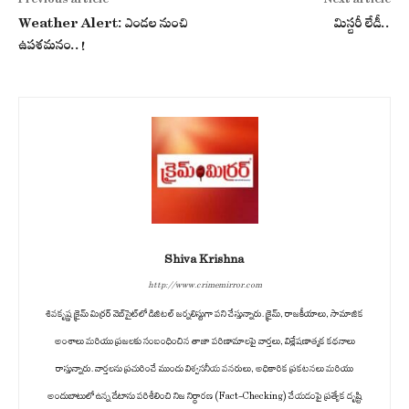
Previous article
Next article
Weather Alert: ఎండల నుంచి
మిస్టరీ లేడీ..
ఉపశమనం..!
Shiva Krishna
http://www.crimemirror.com
శివకృష్ణ క్రైమ్ మిర్రర్ వెబ్‌సైట్‌లో డిజిటల్ జర్నలిస్టుగా పని చేస్తున్నారు. క్రైమ్, రాజకీయాలు, సామాజిక
అంశాలు మరియు ప్రజలకు సంబంధించిన తాజా పరిణామాలపై వార్తలు, విశ్లేషణాత్మక కథనాలు
రాస్తున్నారు. వార్తలను ప్రచురించే ముందు విశ్వసనీయ వనరులు, అధికారిక ప్రకటనలు మరియు
అందుబాటులో ఉన్న డేటాను పరిశీలించి నిజ నిర్ధారణ (Fact-Checking) చేయడంపై ప్రత్యేక దృష్టి