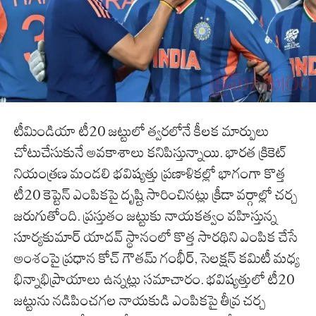
టీమిండియా టీ20 జట్టులో త్వరలోనే కీలక మార్పులు
చోటుచేసుకునే అవకాశాలు కనిపిస్తున్నాయి. భారత క్రికెట్
నియంత్రణ మండలి భవిష్యత్తు ప్రణాళికల్లో భాగంగా కొత్త
టీ20 కెప్టెన్ ఎంపికపై దృష్టి సారించినట్లు క్రీడా వర్గాల్లో చర్చ
జరుగుతోంది. ప్రస్తుతం జట్టుకు నాయకత్వం వహిస్తున్న
సూర్యకుమార్ యాదవ్ స్థానంలో కొత్త సారథిని ఎంపిక చేసే
అంశంపై ప్రధాన కోచ్ గౌతమ్ గంభీర్, సెలక్షన్ కమిటీ మధ్య
భిన్నాభిప్రాయాలు ఉన్నట్లు సమాచారం. భవిష్యత్తులో టీ20
జట్టును నడిపించగల నాయకుడి ఎంపికపై తీవ్ర చర్చ