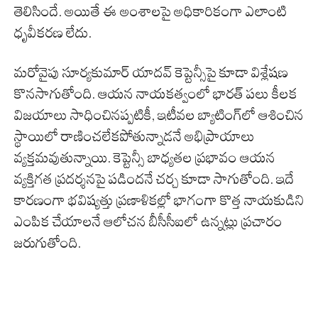
తెలిసిందే. అయితే ఈ అంశాలపై అధికారికంగా ఎలాంటి
ధృవీకరణ లేదు.
మరోవైపు సూర్యకుమార్ యాదవ్ కెప్టెన్సీపై కూడా విశ్లేషణ
కొనసాగుతోంది. ఆయన నాయకత్వంలో భారత్ పలు కీలక
విజయాలు సాధించినప్పటికీ, ఇటీవల బ్యాటింగ్‌లో ఆశించిన
స్థాయిలో రాణించలేకపోతున్నాడనే అభిప్రాయాలు
వ్యక్తమవుతున్నాయి. కెప్టెన్సీ బాధ్యతల ప్రభావం ఆయన
వ్యక్తిగత ప్రదర్శనపై పడిందనే చర్చ కూడా సాగుతోంది. ఇదే
కారణంగా భవిష్యత్తు ప్రణాళికల్లో భాగంగా కొత్త నాయకుడిని
ఎంపిక చేయాలనే ఆలోచన బీసీసీఐలో ఉన్నట్లు ప్రచారం
జరుగుతోంది.