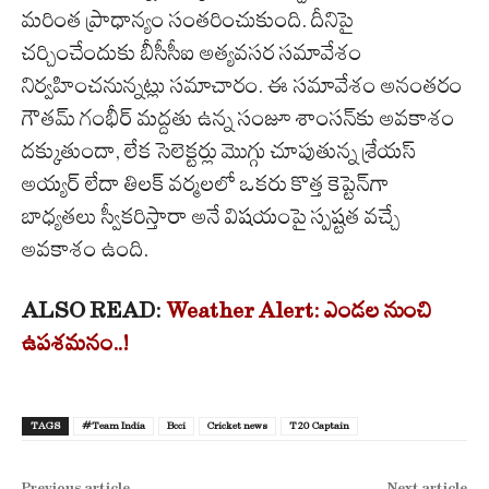
మరింత ప్రాధాన్యం సంతరించుకుంది. దీనిపై
చర్చించేందుకు బీసీసీఐ అత్యవసర సమావేశం
నిర్వహించనున్నట్లు సమాచారం. ఈ సమావేశం అనంతరం
గౌతమ్ గంభీర్ మద్దతు ఉన్న సంజూ శాంసన్‌కు అవకాశం
దక్కుతుందా, లేక సెలెక్టర్లు మొగ్గు చూపుతున్న శ్రేయస్
అయ్యర్ లేదా తిలక్ వర్మలలో ఒకరు కొత్త కెప్టెన్‌గా
బాధ్యతలు స్వీకరిస్తారా అనే విషయంపై స్పష్టత వచ్చే
అవకాశం ఉంది.
ALSO READ:
Weather Alert: ఎండల నుంచి
ఉపశమనం..!
TAGS
#Team India
Bcci
Cricket news
T20 Captain