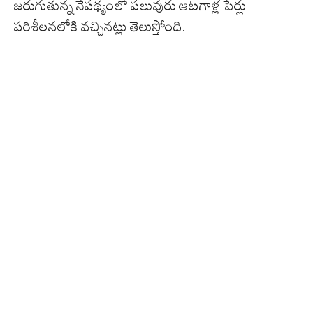
జరుగుతున్న నేపథ్యంలో పలువురు ఆటగాళ్ల పేర్లు
పరిశీలనలోకి వచ్చినట్లు తెలుస్తోంది.