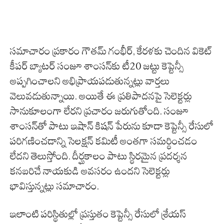
సమాచారం ప్రకారం గౌతమ్ గంభీర్, కేరళకు చెందిన వికెట్
కీపర్ బ్యాటర్ సంజూ శాంసన్‌కు టీ20 జట్టు కెప్టెన్సీ
అప్పగించాలని అభిప్రాయపడుతున్నట్లు వార్తలు
వెలువడుతున్నాయి. అయితే ఈ ప్రతిపాదనపై సెలెక్టర్లు
సానుకూలంగా లేరని ప్రచారం జరుగుతోంది. సంజూ
శాంసన్‌తో పాటు ఇషాన్ కిషన్ పేరును కూడా కెప్టెన్సీ రేసులో
పరిగణించడాన్ని సెలక్షన్ కమిటీ అంతగా సమర్థించడం
లేదని తెలుస్తోంది. దీర్ఘకాలం పాటు స్థిరమైన ప్రదర్శన
కనబరిచే నాయకుడి అవసరం ఉందని సెలెక్టర్లు
భావిస్తున్నట్లు సమాచారం.
ఇలాంటి పరిస్థితుల్లో ప్రస్తుతం కెప్టెన్సీ రేసులో శ్రేయస్