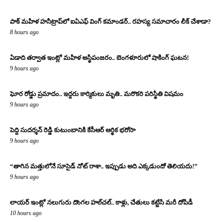
పాక్ మహిళ హనీట్రాప్‌లో ఐఏఎఫ్ వింగ్ కమాండర్.. రహస్య సమాచారం లీక్ చేశాడా?
8 hours ago
ఏడాది తర్వాత ఇంట్లో మహిళ అస్థిపంజరం.. బెంగళూరులో షాకింగ్ ఘటన!
9 hours ago
ఘోర రోడ్డు ప్రమాదం.. ఇద్దరు కార్మికులు మృతి.. మరొకరి పరిస్థితి విషమం
9 hours ago
పెద్ది సుదర్శన్ రెడ్డి కుటుంబానికి కేసీఆర్ ఆర్థిక భరోసా
9 hours ago
“తాగిన మత్తులోనే సూసైడ్ నోట్ రాశా.. ఇప్పుడు అది ఎక్కడుందో తెలియదు!”
9 hours ago
లాయర్ ఇంట్లో నలుగురు దొంగల హల్‌చల్.. కాళ్లు, చేతులు కట్టేసి మరీ దోపిడీ
10 hours ago