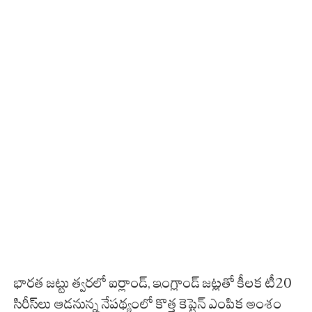
భారత జట్టు త్వరలో ఐర్లాండ్, ఇంగ్లాండ్ జట్లతో కీలక టీ20
సిరీస్‌లు ఆడనున్న నేపథ్యంలో కొత్త కెప్టెన్ ఎంపిక అంశం