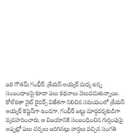
ఇక గౌతమ్ గంభీర్, శ్రేయస్ అయ్యర్ మధ్య ఉన్న
సంబంధాలపై కూడా పలు కథనాలు వెలువడుతున్నాయి.
కోల్‌కతా నైట్ రైడర్స్ విజేతగా నిలిచిన సమయంలో శ్రేయస్
అయ్యర్ కెప్టెన్‌గా ఉండగా, గంభీర్ జట్టు మార్గదర్శకుడిగా
వ్యవహరించారు. ఆ విజయానికి సంబంధించిన గుర్తింపుపై
అప్పట్లో పలు చర్చలు జరిగినట్లు వార్తలు వచ్చిన సంగతి