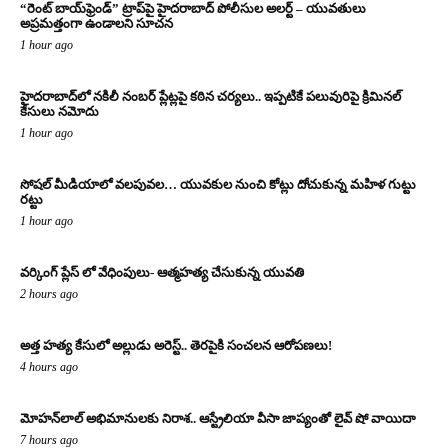
“రెంట్ బాయ్‌ఫ్రెండ్” ట్రాప్‌పై హైదరాబాద్ పోలీసుల అలర్ట్ – యువతులు
అప్రమత్తంగా ఉండాలని సూచన
1 hour ago
హైదరాబాద్‌లో నకిలీ నంబర్ ప్లేట్లపై కఠిన చర్యలు.. ఇప్పటికే పలువురిపై క్రిమినల్
కేసులు నమోదు
1 hour ago
సోషల్ మీడియాలో వలపువల… యువకుల నుంచి కోట్లు దోచుకున్న మహిళ గుట్టు
రట్టు
1 hour ago
వర్కింగ్ ప్లేస్ లో వేధింపులు- ఆత్మహత్య చేసుకున్న యువతి
2 hours ago
అత్త హత్య కేసులో అల్లుడు అరెస్ట్.. తెరపైకి సంచలన ఆరోపణలు!
4 hours ago
మోహన్‌లాల్ అభిమానులకు నిరాశ.. ఆస్ట్రేలియా వీసా జాప్యంతో లైవ్ షో వాయిదా
7 hours ago