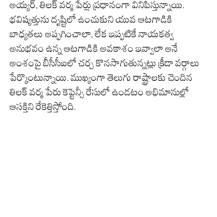
అయ్యర్, తిలక్ వర్మ పేర్లు ప్రధానంగా వినిపిస్తున్నాయి.
భవిష్యత్తును దృష్టిలో ఉంచుకుని యువ ఆటగాడికి
బాధ్యతలు అప్పగించాలా, లేక ఇప్పటికే నాయకత్వ
అనుభవం ఉన్న ఆటగాడికి అవకాశం ఇవ్వాలా అనే
అంశంపై బీసీసీఐలో చర్చ కొనసాగుతున్నట్లు క్రీడా వర్గాలు
పేర్కొంటున్నాయి. ముఖ్యంగా తెలుగు రాష్ట్రాలకు చెందిన
తిలక్ వర్మ పేరు కెప్టెన్సీ రేసులో ఉండటం అభిమానుల్లో
ఆసక్తిని రేకెత్తిస్తోంది.