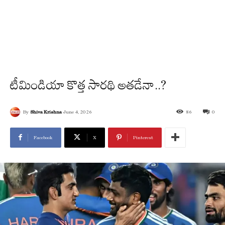
టీమిండియా కొత్త సారథి అతడేనా..?
By
Shiva Krishna
June 4, 2026
86
0
Facebook
X
Pinterest