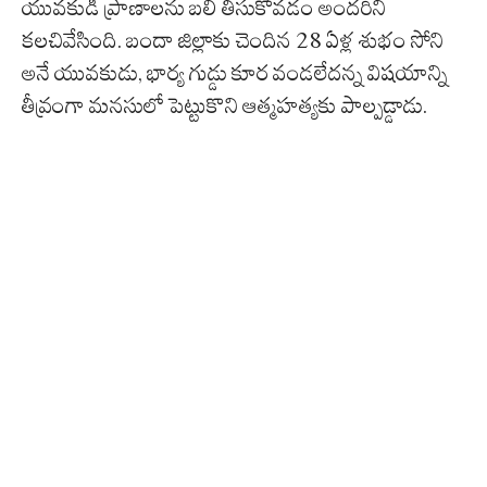
యువకుడి ప్రాణాలను బలి తీసుకోవడం అందరినీ
కలచివేసింది. బందా జిల్లాకు చెందిన 28 ఏళ్ల శుభం సోని
అనే యువకుడు, భార్య గుడ్డు కూర వండలేదన్న విషయాన్ని
తీవ్రంగా మనసులో పెట్టుకొని ఆత్మహత్యకు పాల్పడ్డాడు.