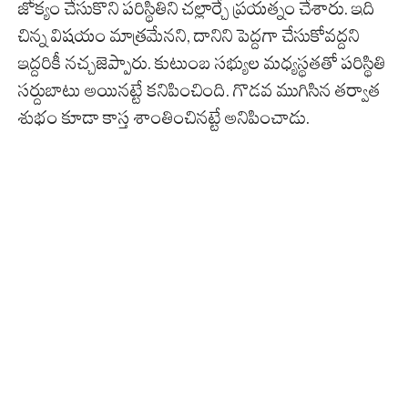
జోక్యం చేసుకొని పరిస్థితిని చల్లార్చే ప్రయత్నం చేశారు. ఇది
చిన్న విషయం మాత్రమేనని, దానిని పెద్దగా చేసుకోవద్దని
ఇద్దరికీ నచ్చజెప్పారు. కుటుంబ సభ్యుల మధ్యస్థతతో పరిస్థితి
సర్దుబాటు అయినట్టే కనిపించింది. గొడవ ముగిసిన తర్వాత
శుభం కూడా కాస్త శాంతించినట్టే అనిపించాడు.