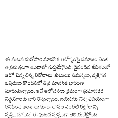
ఈ ఘటన మరోసారి మానసిక ఆరోగ్యంపై సమాజం ఎంత
అప్రమత్తంగా ఉండాలో గుర్తుచేస్తోంది. దైనందిన జీవితంలో
జరిగే చిన్న చిన్న విరోధాలు, కుటుంబ సమస్యలు, వ్యక్తిగత
ఒత్తిడులు కొందరిలో తీవ్ర మానసిక భారంగా
మారుతున్నాయి. అవే ఆలోచనలు క్రమంగా ప్రమాదకర
నిర్ణయాలకు దారి తీస్తున్నాయి. బయటకు చిన్న విషయంగా
కనిపించే అంశాలు కూడా లోపల ఎంతటి కల్లోలాన్ని
సృష్టించగలవో ఈ ఘటన స్పష్టంగా తెలియజేస్తోంది.