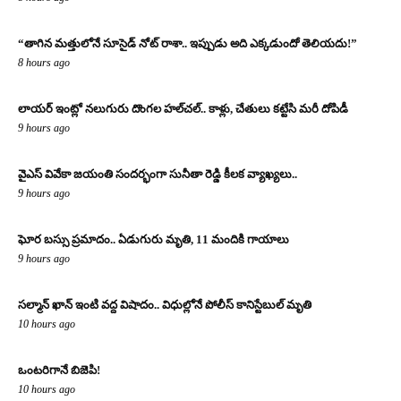
“తాగిన మత్తులోనే సూసైడ్ నోట్ రాశా.. ఇప్పుడు అది ఎక్కడుందో తెలియదు!”
8 hours ago
లాయర్ ఇంట్లో నలుగురు దొంగల హల్‌చల్.. కాళ్లు, చేతులు కట్టేసి మరీ దోపిడీ
9 hours ago
వైఎస్ వివేకా జయంతి సందర్భంగా సునీతా రెడ్డి కీలక వ్యాఖ్యలు..
9 hours ago
ఘోర బస్సు ప్రమాదం.. ఏడుగురు మృతి, 11 మందికి గాయాలు
9 hours ago
సల్మాన్ ఖాన్ ఇంటి వద్ద విషాదం.. విధుల్లోనే పోలీస్ కానిస్టేబుల్ మృతి
10 hours ago
ఒంటరిగానే బిజెపి!
10 hours ago