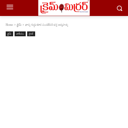
Home
క్రైమ్
భార్య గుడ్డు కూర వండలేదని భర్త ఆత్మహత్య
క్రైమ్
జాతీయం
వైరల్