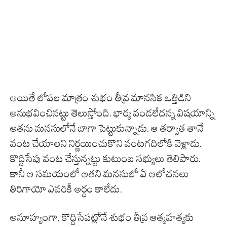
అయితే లోపల మాత్రం శుభం తీవ్ర మానసిక ఒత్తిడిని
అనుభవించినట్టు తెలుస్తోంది. భార్య వండలేదన్న విషయాన్ని
అతను మనసులోనే బాగా పెట్టుకున్నాడు. ఆ తర్వాత తానే
వంట చేయాలని నిర్ణయించుకొని వంటగదిలోకి వెళ్లాడు.
కొద్దిసేపు వంట చేస్తున్నట్టు కుటుంబ సభ్యులు తెలిపారు.
కానీ ఆ సమయంలో అతని మనసులో ఏ ఆలోచనలు
తిరిగాయో ఎవరికీ అర్థం కాలేదు.
అనూహ్యంగా, కొద్దిసేపట్లోనే శుభం తీవ్ర ఆత్మహత్యకు