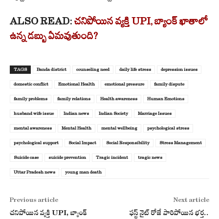
ALSO READ:
చనిపోయిన వ్యక్తి UPI, బ్యాంక్ ఖాతాలో
ఉన్న డబ్బు ఏమవుతుంది?
TAGS
Banda district
counseling need
daily life stress
depression issues
domestic conflict
Emotional Health
emotional pressure
family dispute
family problems
family relations
Health awareness
Human Emotions
husband wife issue
Indian news
Indian Society
Marriage Issues
mental awareness
Mental Health
mental wellbeing
psychological stress
psychological support
Social Impact
Social Responsibility
Stress Management
Suicide case
suicide prevention
Tragic incident
tragic news
Uttar Pradesh news
young man death
Previous article
Next article
చనిపోయిన వ్యక్తి UPI, బ్యాంక్
ఫస్ట్ నైట్ రోజే పారిపోయిన భర్త..