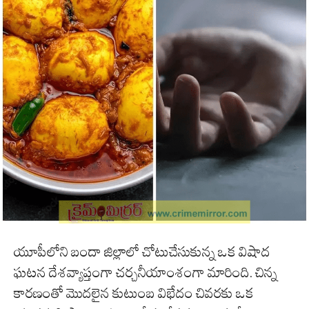
యూపీలోని బందా జిల్లాలో చోటుచేసుకున్న ఒక విషాద
ఘటన దేశవ్యాప్తంగా చర్చనీయాంశంగా మారింది. చిన్న
కారణంతో మొదలైన కుటుంబ విభేదం చివరకు ఒక