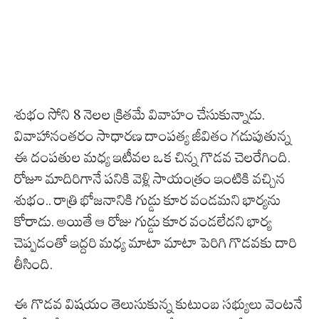
శుభం సోని 8 నెలల క్రితమే వివాహం చేసుకున్నాడు.
వివాహానంతరం సాధారణ దాంపత్య జీవితం గడుపుతున్న
ఈ దంపతుల మధ్య ఇటీవల ఒక చిన్న గొడవ చెలరేగింది.
రోజూ మాదిరిగానే పనికి వెళ్లి సాయంత్రం ఇంటికి వచ్చిన
శుభం.. రాత్రి భోజనానికి గుడ్డు కూర వండమని భార్యను
కోరాడు. అయితే ఆ రోజు గుడ్డు కూర వండలేదని భార్య
చెప్పడంతో ఇద్దరి మధ్య మాటా మాటా పెరిగి గొడవకు దారి
తీసింది.
ఈ గొడవ విషయం తెలుసుకున్న కుటుంబ సభ్యులు వెంటనే