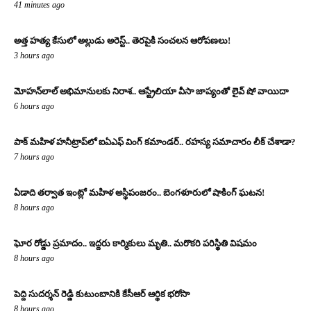
41 minutes ago
అత్త హత్య కేసులో అల్లుడు అరెస్ట్.. తెరపైకి సంచలన ఆరోపణలు!
3 hours ago
మోహన్‌లాల్ అభిమానులకు నిరాశ.. ఆస్ట్రేలియా వీసా జాప్యంతో లైవ్ షో వాయిదా
6 hours ago
పాక్ మహిళ హనీట్రాప్‌లో ఐఏఎఫ్ వింగ్ కమాండర్.. రహస్య సమాచారం లీక్ చేశాడా?
7 hours ago
ఏడాది తర్వాత ఇంట్లో మహిళ అస్థిపంజరం.. బెంగళూరులో షాకింగ్ ఘటన!
8 hours ago
ఘోర రోడ్డు ప్రమాదం.. ఇద్దరు కార్మికులు మృతి.. మరొకరి పరిస్థితి విషమం
8 hours ago
పెద్ది సుదర్శన్ రెడ్డి కుటుంబానికి కేసీఆర్ ఆర్థిక భరోసా
8 hours ago