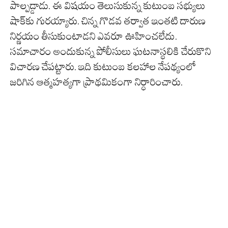
పాల్పడ్డాడు. ఈ విషయం తెలుసుకున్న కుటుంబ సభ్యులు
షాక్‌కు గురయ్యారు. చిన్న గొడవ తర్వాత ఇంతటి దారుణ
నిర్ణయం తీసుకుంటాడని ఎవరూ ఊహించలేదు.
సమాచారం అందుకున్న పోలీసులు ఘటనాస్థలికి చేరుకొని
విచారణ చేపట్టారు. ఇది కుటుంబ కలహాల నేపథ్యంలో
జరిగిన ఆత్మహత్యగా ప్రాథమికంగా నిర్ధారించారు.