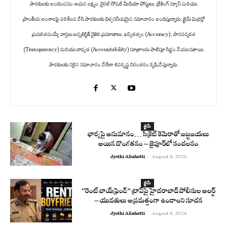
పాఠకులకు అందించడం ఆయన లక్ష్యం. వైరల్ సోషల్ మీడియా పోస్టులు, బ్రేకింగ్ న్యూస్ మరియు
ప్రాంతీయ అంశాలపై పరిశీలన చేసి పాఠకులకు విశ్వసనీయమైన సమాచారం అందిస్తున్నారు. క్రైమ్ మిర్రర్లో
ప్రచురితమయ్యే వార్తలు జర్నలిస్టిక్ నైతిక ప్రమాణాలు, ఖచ్చితత్వం (Accuracy), పారదర్శకత
(Transparency) మరియు బాధ్యత (Accountability) సూత్రాలను పాటిస్తూ సిద్ధం చేయబడతాయి.
పాఠకులకు సరైన సమాచారం చేరేలా శివకృష్ణ నిరంతరం కృషి చేస్తున్నారు.
క్రైమ్
భార్యపై అనుమానం… సీక్రెట్ కెమెరాతో బట్టబయలు
అయిన దొంగతనం – జైపూర్‌లో సంచలనం
Jyothi Alishetti
-
August 8, 2026
క్రైమ్
“రెంట్ బాయ్‌ఫ్రెండ్” ట్రాప్‌పై హైదరాబాద్ పోలీసుల అలర్ట్
– యువతులు అప్రమత్తంగా ఉండాలని సూచన
Jyothi Alishetti
-
August 8, 2026