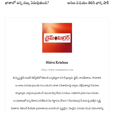
ఖాతాలో ఉన్న డబ్బు ఏమవుతుంది?
అసలు విషయం తెలిసి భార్య షాక్
Shiva Krishna
http://www.crimemirror.com
శివకృష్ణ క్రైమ్ మిర్రర్ వెబ్‌సైట్‌లో డిజిటల్ జర్నలిస్టుగా పని చేస్తున్నారు. క్రైమ్, రాజకీయాలు, సామాజిక
అంశాలు మరియు ప్రజలకు సంబంధించిన తాజా పరిణామాలపై వార్తలు, విశ్లేషణాత్మక కథనాలు
రాస్తున్నారు. వార్తలను ప్రచురించే ముందు విశ్వసనీయ వనరులు, అధికారిక ప్రకటనలు మరియు
అందుబాటులో ఉన్న డేటాను పరిశీలించి నిజ నిర్ధారణ (Fact-Checking) చేయడంపై ప్రత్యేక దృష్టి
పెడతారు. డిజిటల్ మీడియా ప్రమాణాలను అనుసరించి స్పష్టమైన, నిజమైన మరియు సమగ్ర సమాచారాన్ని