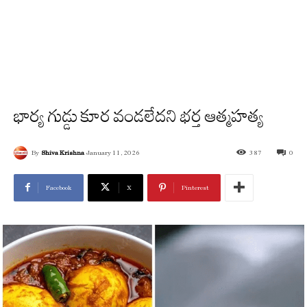
భార్య గుడ్డు కూర వండలేదని భర్త ఆత్మహత్య
By
Shiva Krishna
January 11, 2026
387
0
Facebook
X
Pinterest