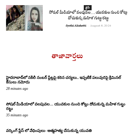
క్రైమ్
సోషల్ మీడియాలో వలపువల… యువకుల నుంచి కోట్లు
దోచుకున్న మహిళ గుట్టు రట్టు
Jyothi Alishetti
-
August 8, 2026
తాజావార్తలు
హైదరాబాద్‌లో నకిలీ నంబర్ ప్లేట్లపై కఠిన చర్యలు.. ఇప్పటికే పలువురిపై క్రిమినల్
కేసులు నమోదు
28 minutes ago
సోషల్ మీడియాలో వలపువల… యువకుల నుంచి కోట్లు దోచుకున్న మహిళ గుట్టు
రట్టు
35 minutes ago
వర్కింగ్ ప్లేస్ లో వేధింపులు- ఆత్మహత్య చేసుకున్న యువతి