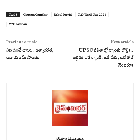
TAGS
Gautam Gambhir
Rahul Dravid
T20 World Cup 2026
VVS Laxman
Previous article
Next article
ఏఐ ఉంటే చాలు.. ఉత్పాదకత,
UPSC ఫలితాల్లో ర్యాంకు లొల్లి!..
ఆదాయం మీ సొంతం
ఇద్దరికి ఒకే ర్యాంక్‌, ఒకే పేరు, ఒకే రోల్
నెంబరూ!
Shiva Krishna