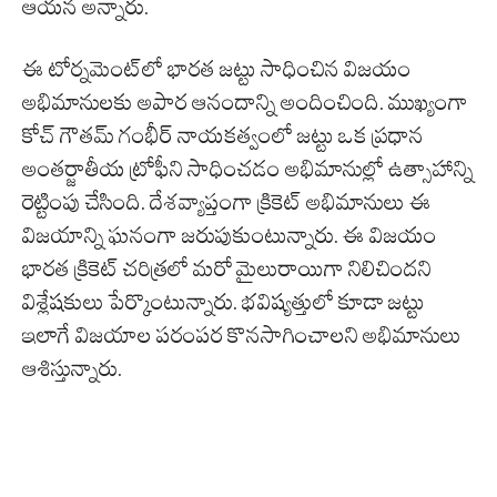
ఆయన అన్నారు.
ఈ టోర్నమెంట్‌లో భారత జట్టు సాధించిన విజయం
అభిమానులకు అపార ఆనందాన్ని అందించింది. ముఖ్యంగా
కోచ్ గౌతమ్ గంభీర్ నాయకత్వంలో జట్టు ఒక ప్రధాన
అంతర్జాతీయ ట్రోఫీని సాధించడం అభిమానుల్లో ఉత్సాహాన్ని
రెట్టింపు చేసింది. దేశవ్యాప్తంగా క్రికెట్ అభిమానులు ఈ
విజయాన్ని ఘనంగా జరుపుకుంటున్నారు. ఈ విజయం
భారత క్రికెట్ చరిత్రలో మరో మైలురాయిగా నిలిచిందని
విశ్లేషకులు పేర్కొంటున్నారు. భవిష్యత్తులో కూడా జట్టు
ఇలాగే విజయాల పరంపర కొనసాగించాలని అభిమానులు
ఆశిస్తున్నారు.