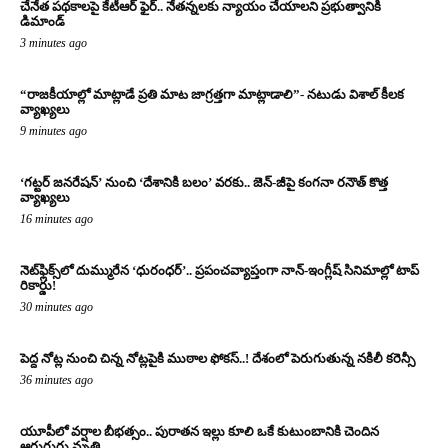
చేనేత పథకాలపై కేటీఆర్ ఫైర్.. నేతన్నలకు న్యాయం చేయాలని ప్రభుత్వానికి
డిమాండ్
3 minutes ago
“రాజకీయాల్లో మాట్లాడే ప్రతి మాట జాగ్రత్తగా మాట్లాడాలి”- నటుడు విశాల్ కీలక
వ్యాఖ్యలు
9 minutes ago
‘గట్టర్ జనరేషన్’ నుంచి ‘దేశానికి బలం’ వరకు.. జెన్-జీపై కంగనా రనౌత్ కొత్త
వ్యాఖ్యలు
16 minutes ago
నెట్‌ఫ్లిక్స్‌లో దుమ్మురేన ‘ధురంధర్’.. ప్రపంచవ్యాప్తంగా నాన్-ఇంగ్లీష్ సినిమాల్లో టాప్
రికార్డు!
30 minutes ago
పెద్ద నోట్ల నుంచి చిన్న నోట్లపైకి ముఠాల ఫోకస్..! దేశంలో పెరుగుతున్న నకిలీ కరెన్సీ
36 minutes ago
యూపీలో వర్షాల బీభత్సం.. పురాతన ఇల్లు కూలి ఒకే కుటుంబానికి చెందిన
ఆరుగురు మృతి