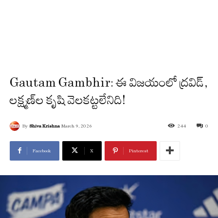
Gautam Gambhir: ఈ విజయంలో ద్రవిడ్,
లక్ష్మణ్‌ల కృషి వెలకట్టలేనిది!
By
Shiva Krishna
March 9, 2026
244
0
Facebook
X
Pinterest