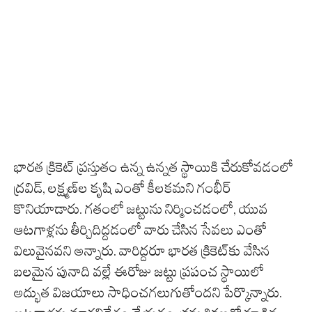
భారత క్రికెట్ ప్రస్తుతం ఉన్న ఉన్నత స్థాయికి చేరుకోవడంలో
ద్రవిడ్, లక్ష్మణ్‌ల కృషి ఎంతో కీలకమని గంభీర్
కొనియాడారు. గతంలో జట్టును నిర్మించడంలో, యువ
ఆటగాళ్లను తీర్చిదిద్దడంలో వారు చేసిన సేవలు ఎంతో
విలువైనవని అన్నారు. వారిద్దరూ భారత క్రికెట్‌కు వేసిన
బలమైన పునాది వల్లే ఈరోజు జట్టు ప్రపంచ స్థాయిలో
అద్భుత విజయాలు సాధించగలుగుతోందని పేర్కొన్నారు.