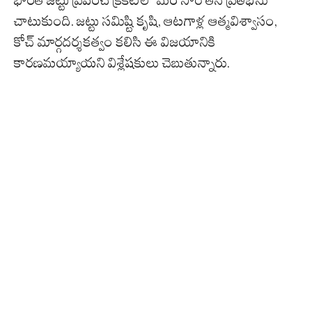
చాటుకుంది. జట్టు సమిష్టి కృషి, ఆటగాళ్ల ఆత్మవిశ్వాసం,
కోచ్ మార్గదర్శకత్వం కలిసి ఈ విజయానికి
కారణమయ్యాయని విశ్లేషకులు చెబుతున్నారు.