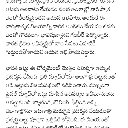
ఆటగాళ్లకు మార్గనిర్దేశం చేయడం, క్రమశిక్షణతో కూడిన
ఆటను అలవాటు చేయడం వంటి అంశాల్లో వారి పాత్ర
ఎంతో కీలకమైందని ఆయన తెలిపారు. అందుకే ఈ
చారిత్రాత్మక విజయాన్ని వారికి అంకితం చేయడం తనకు
ఎంతో గౌరవంగా భావిస్తున్నానని గంభీర్ పేర్కొన్నారు.
భారత క్రికెట్ అభివృద్ధిలో వారి సేవలు ఎప్పటికీ
గుర్తుండిపోతాయని ఆయన అభిప్రాయపడ్డారు.
భారత జట్టు ఈ టోర్నమెంట్ మొత్తం సమిష్టిగా అద్భుత
ప్రదర్శన చేసింది. ప్రతి మ్యాచ్‌లోనూ ఆటగాళ్లు పట్టుదలతో
ఆడి జట్టును విజయపథంలో నడిపించారు. ముఖ్యంగా
ఫైనల్ మ్యాచ్‌లో జట్టు చూపిన ఆధిపత్యం అభిమానులను
ఆకట్టుకుంది. బ్యాటింగ్, బౌలింగ్, ఫీల్డింగ్ అన్ని
విభాగాల్లోనూ ఆటగాళ్లు మెరుగైన ప్రదర్శన చేయడంతో
ప్రత్యర్థి జట్టు పూర్తిగా ఒత్తిడికి లోనైంది. ఈ విజయంతో
భారత జట్టు ప్రపంచ క్రికెట్‌లో మరోసారి తన ప్రతిభను