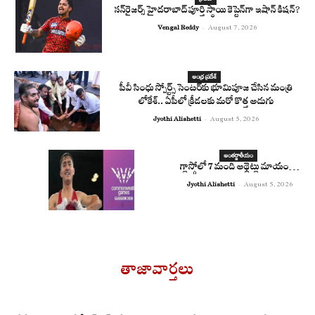
సన్‌రైజర్స్ హైదరాబాద్ పూర్తి స్థాయి కెప్టెన్‌గా ఇషాన్ కిషన్?
Vengal Reddy
-
August 7, 2026
ఆంధ్ర ప్రదేశ్
పీవీ సింధు స్పోర్ట్స్ సెంటర్‌కు భూమిపూజ చేసిన మంత్రి
లోకేశ్.. ఏపీలో క్రీడలకు మరో కొత్త అడుగు
Jyothi Alishetti
-
August 5, 2026
అంతర్జాతీయం
గ్లాస్గోలో 7 మంది అథ్లెట్లు మాయం…
Jyothi Alishetti
-
August 5, 2026
తాజావార్తలు