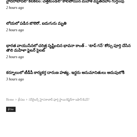
హైదరాబాద్‌లో కలకలం: చెత్తకుండీలో కాలిపోయిన మహిళ మృతదేహం గుర్తింపు
2 hours ago
లోయలో పడిన బొలెరో.. ఐదుగురు మృతి
2 hours ago
భారత వాయుసేనలో చరిత్ర సృష్టించిన భావనా కాంత్ – ‘టాప్ గన్’ కోర్సు పూర్తి చేసిన
తొలి మహిళా ఫైటర్ పైలట్
2 hours ago
కర్నూలులో టీడీపీ కార్యకర్త దారుణ హత్య.. ఇద్దరు అనుమానితులు అదుపులోకి
3 hours ago