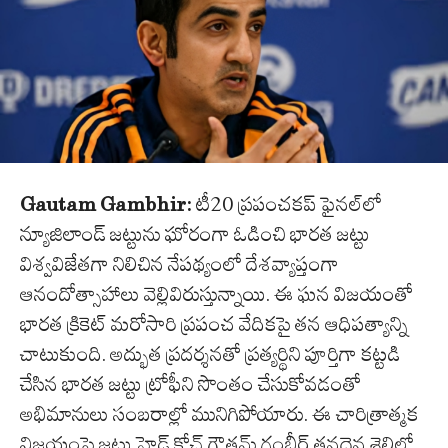
Gautam Gambhir:
టీ20 ప్రపంచకప్ ఫైనల్‌లో
న్యూజిలాండ్ జట్టును ఘోరంగా ఓడించి భారత జట్టు
విశ్వవిజేతగా నిలిచిన నేపథ్యంలో దేశవ్యాప్తంగా
ఆనందోత్సాహాలు వెల్లివిరుస్తున్నాయి. ఈ ఘన విజయంతో
భారత క్రికెట్ మరోసారి ప్రపంచ వేదికపై తన ఆధిపత్యాన్ని
చాటుకుంది. అద్భుత ప్రదర్శనతో ప్రత్యర్థిని పూర్తిగా కట్టడి
చేసిన భారత జట్టు ట్రోఫీని సొంతం చేసుకోవడంతో
అభిమానులు సంబరాల్లో మునిగిపోయారు. ఈ చారిత్రాత్మక
విజయంపై జట్టు హెడ్ కోచ్ గౌతమ్ గంభీర్ తనదైన శైలిలో