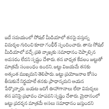
ఇదే సమయంలో సోషల్ మీడియాలో తనపై వస్తున్న
విమర్శల గురించి కూడా గంభీర్ స్పందించారు. తాను సోషల్
మీడియాలో వచ్చే ప్రతి వ్యాఖ్యకు సమాధానం చెప్పాల్సిన
అవసరం లేదని స్పష్టం చేశారు. తన బాధ్యత కేవలం జట్టుతో
మాత్రమే సంబంధం ఉందని, జట్టు విజయమే తనకు
అత్యంత ముఖ్యమని తెలిపారు. జట్టు ప్రయోజనాల కోసం
తీసుకునే నిర్ణయాలే తనకు ప్రాధాన్యమని ఆయన
పేర్కొన్నారు. బయట జరిగే ఊహాగానాలు లేదా విమర్శలు
తన పనిపై ప్రభావం చూపవని స్పష్టం చేశారు. మైదానంలో
జట్టు ప్రదర్శన మాత్రమే అసలు సమాధానం ఇస్తుందని