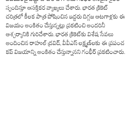
స్పందిస్తూ ఆసక్తికర వ్యాఖ్యలు చేశారు. భారత క్రికెట్
చరిత్రలో కీలక పాత్ర పోషించిన ఇద్దరు దిగ్గజ ఆటగాళ్లకు ఈ
విజయం అంకితం చేస్తున్నట్లు ప్రకటించి అందరినీ
ఆశ్చర్యానికి గురిచేశారు. భారత క్రికెట్‌కు విశేష సేవలు
అందించిన రాహుల్ ద్రవిడ్, వీవీఎస్ లక్ష్మణ్‌లకు ఈ ప్రపంచ
కప్ విజయాన్ని అంకితం చేస్తున్నానని గంభీర్ ప్రకటించారు.