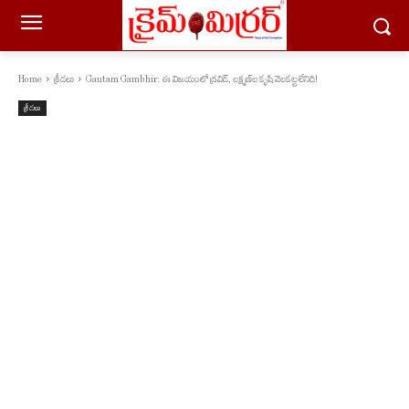
Home
క్రీడలు
Gautam Gambhir: ఈ విజయంలో ద్రవిడ్, లక్ష్మణ్‌ల కృషి వెలకట్టలేనిది!
క్రీడలు