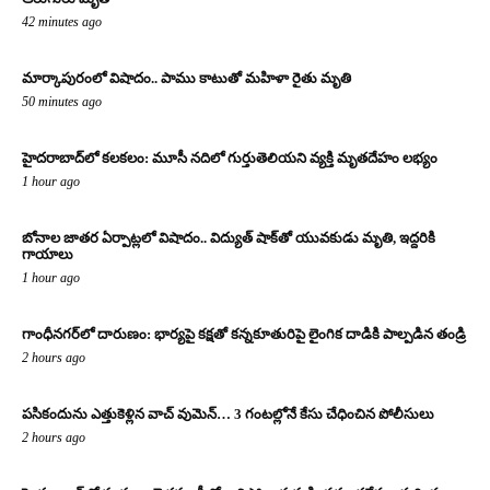
42 minutes ago
మార్కాపురంలో విషాదం.. పాము కాటుతో మహిళా రైతు మృతి
50 minutes ago
హైదరాబాద్‌లో కలకలం: మూసీ నదిలో గుర్తుతెలియని వ్యక్తి మృతదేహం లభ్యం
1 hour ago
బోనాల జాతర ఏర్పాట్లలో విషాదం.. విద్యుత్ షాక్‌తో యువకుడు మృతి, ఇద్దరికి
గాయాలు
1 hour ago
గాంధీనగర్‌లో దారుణం: భార్యపై కక్షతో కన్నకూతురిపై లైంగిక దాడికి పాల్పడిన తండ్రి
2 hours ago
పసికందును ఎత్తుకెళ్లిన వాచ్ వుమెన్… 3 గంటల్లోనే కేసు చేధించిన పోలీసులు
2 hours ago