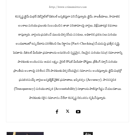
http://www.crimemirror.com
శివకృష్ణ క్రైమ్ మిర్రర్ వెబ్‌సైట్‌లో డిజిటల్ జర్నలిస్టుగా పని చేస్తున్నారు. క్రైమ్, రాజకీయాలు, సామాజిక
అంశాలు మరియు ప్రజలకు సంబంధించిన తాజా పరిణామాలపై వార్తలు, విశ్లేషణాత్మక కథనాలు
రాస్తున్నారు. వార్తలను ప్రచురించే ముందు విశ్వసనీయ వనరులు, అధికారిక ప్రకటనలు మరియు
అందుబాటులో ఉన్న డేటాను పరిశీలించి నిజ నిర్ధారణ (Fact-Checking) చేయడంపై ప్రత్యేక దృష్టి
పెడతారు. డిజిటల్ మీడియా ప్రమాణాలను అనుసరించి స్పష్టమైన, నిజమైన మరియు సమగ్ర సమాచారాన్ని
పాఠకులకు అందించడం ఆయన లక్ష్యం. వైరల్ సోషల్ మీడియా పోస్టులు, బ్రేకింగ్ న్యూస్ మరియు
ప్రాంతీయ అంశాలపై పరిశీలన చేసి పాఠకులకు విశ్వసనీయమైన సమాచారం అందిస్తున్నారు. క్రైమ్ మిర్రర్లో
ప్రచురితమయ్యే వార్తలు జర్నలిస్టిక్ నైతిక ప్రమాణాలు, ఖచ్చితత్వం (Accuracy), పారదర్శకత
(Transparency) మరియు బాధ్యత (Accountability) సూత్రాలను పాటిస్తూ సిద్ధం చేయబడతాయి.
పాఠకులకు సరైన సమాచారం చేరేలా శివకృష్ణ నిరంతరం కృషి చేస్తున్నారు.
క్రీడలు