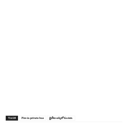
TAGS
Fire in private bus
ప్రైవేటు బ‌స్సులో మంట‌లు.