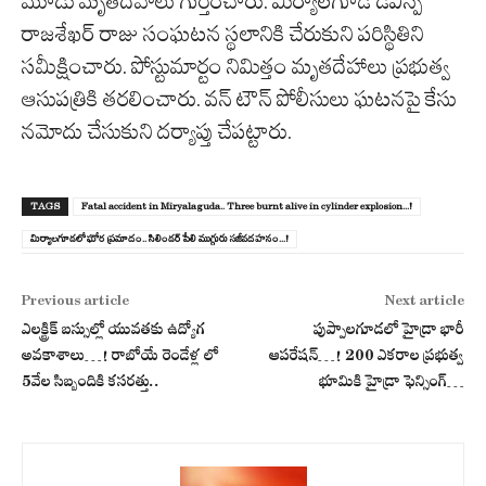
మూడు మృతదేహాలు గుర్తించారు. మిర్యాలగూడ డీఎస్పీ
రాజశేఖర్ రాజు సంఘటన స్థలానికి చేరుకుని పరిస్థితిని
సమీక్షించారు. పోస్టుమార్టం నిమిత్తం మృతదేహాలు ప్రభుత్వ
ఆసుపత్రికి తరలించారు. వన్ టౌన్ పోలీసులు ఘటనపై కేసు
నమోదు చేసుకుని దర్యాప్తు చేపట్టారు.
TAGS
Fatal accident in Miryalaguda.. Three burnt alive in cylinder explosion...!
మిర్యాలగూడలో ఘోర ప్రమాదం.. సిలిండ‌ర్ పేలి ముగ్గురు స‌జీవద‌హ‌నం...!
Previous article
Next article
ఎలక్ట్రిక్ బస్సుల్లో యువ‌త‌కు ఉద్యోగ
పుప్పాల‌గూడ‌లో హైడ్రా భారీ
అవకాశాలు…! రాబోయే రెండేళ్ల లో
ఆప‌రేష‌న్‌…! 200 ఎక‌రాల ప్ర‌భుత్వ
5వేల సిబ్బందికి క‌స‌ర‌త్తు..
భూమికి హైడ్రా ఫెన్సింగ్‌…