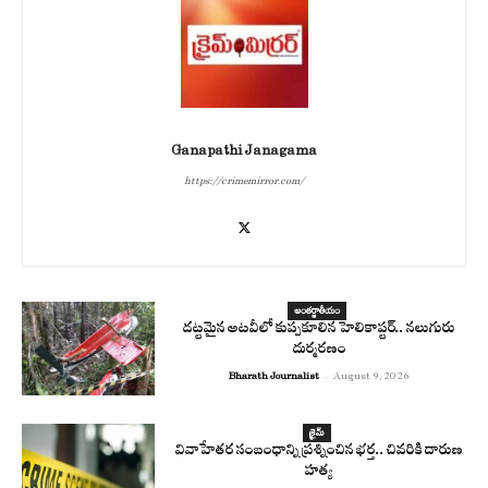
Ganapathi Janagama
https://crimemirror.com/
అంతర్జాతీయం
దట్టమైన అటవీలో కుప్పకూలిన హెలికాప్టర్.. నలుగురు
దుర్మరణం
Bharath Journalist
-
August 9, 2026
క్రైమ్
వివాహేతర సంబంధాన్ని ప్రశ్నించిన భర్త.. చివరికి దారుణ
హత్య