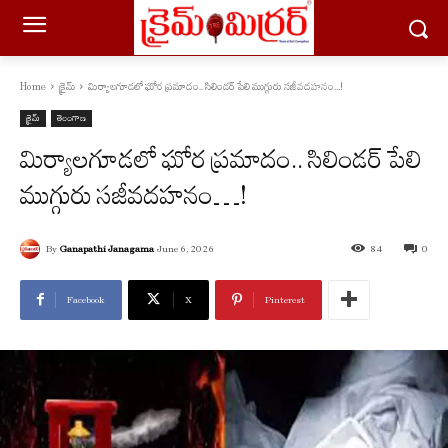
Home
క్రైమ్
మిర్యాలగూడలో ఘోర ప్రమాదం.. సిలిండ‌ర్ పేలి ముగ్గురు స‌జీవద‌హ‌నం...!
క్రైమ్
తెలంగాణ
మిర్యాలగూడలో ఘోర ప్రమాదం.. సిలిండ‌ర్ పేలి
ముగ్గురు స‌జీవద‌హ‌నం…!
By
Ganapathi Janagama
June 6, 2026
84
0
Facebook
X
Pinterest