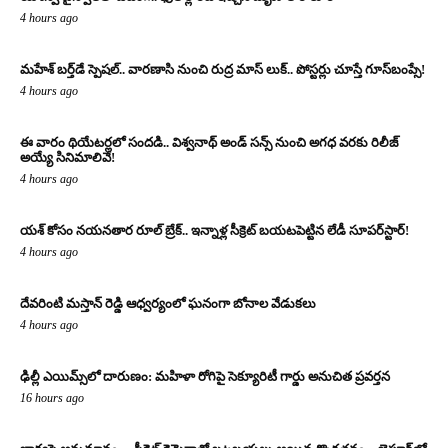
4 hours ago
మహేశ్ బర్త్‌డే స్పెషల్.. వారణాసి నుంచి రుద్ర మాస్ లుక్.. పోస్టర్లు చూస్తే గూస్‌బంప్సే!
4 hours ago
ఈ వారం థియేటర్లలో సందడి.. విశ్వనాథ్ అండ్ సన్స్ నుంచి అగధ వరకు రిలీజ్
అయ్యే సినిమాలివే!
4 hours ago
యశ్ కోసం నయనతార రూల్ బ్రేక్.. ఇన్నాళ్ల సీక్రెట్ బయటపెట్టిన లేడీ సూపర్‌స్టార్!
4 hours ago
దేవరింటి మస్తాన్ రెడ్డి ఆధ్వర్యంలో ఘనంగా బోనాల వేడుకలు
4 hours ago
ఢిల్లీ ఎయిమ్స్‌లో దారుణం: మహిళా రోగిపై సెక్యూరిటీ గార్డు అనుచిత ప్రవర్తన
16 hours ago