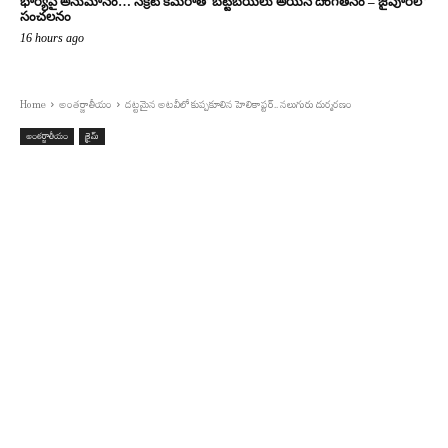
భార్యపై అనుమానం… సీక్రెట్ కెమెరాతో బట్టబయలు అయిన దొంగతనం – జైపూర్‌లో
సంచలనం
16 hours ago