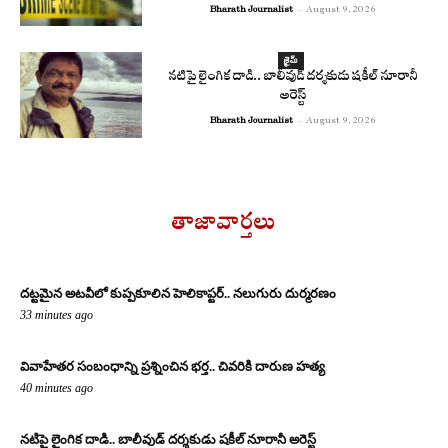
Bharath Journalist
-
August 9, 2026
క్రైమ్
నటిపై లైంగిక దాడి.. బాలీవుడ్ దర్శకుడు షకీల్ నూరానీ
అరెస్ట్
Bharath Journalist
-
August 9, 2026
తాజావార్తలు
దట్టమైన అటవీలో కుప్పకూలిన హెలికాప్టర్.. నలుగురు దుర్మరణం
33 minutes ago
వివాహేతర సంబంధాన్ని ప్రశ్నించిన భర్త.. చివరికి దారుణ హత్య
40 minutes ago
నటిపై లైంగిక దాడి.. బాలీవుడ్ దర్శకుడు షకీల్ నూరానీ అరెస్ట్