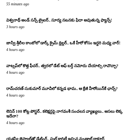
55 minutes ago
విశ్వనాథ్ అండ్ సన్స్ ట్రైలర్.. సూర్య నటనకు ఫిదా అవుతున్న ఫ్యాన్స్!
3 hours ago
జాన్వీ-శ్రీలీల కాంబోలో డార్క్ క్రైమ్ థ్రిల్లర్.. ఒకే హీరో కోసం ఇద్దరి మధ్య వార్!
4 hours ago
వాట్సప్‌లో కొత్త ఫీచర్.. త్వరలో డేట్ ఆఫ్ బర్త్ నమోదు చేయాల్సి రావొచ్చా?
4 hours ago
రామ్‌చరణ్‌-సుకుమార్‌ మూవీలో కన్నడ భామ.. ఆ క్రేజీ హీరోయిన్‌కే ఛాన్స్?
4 hours ago
లెనిన్ 100 కోట్ల పోస్టర్‌.. కలెక్షన్లపై నాగవంశీ సంచలన వ్యాఖ్యలు.. అసలు లెక్క
ఇదేనా?
4 hours ago
యశస్వి జైస్వాల్‌తో డేటింగ్.. ఫుల్ క్లారిటీ ఇచ్చిన మృణాల్ ఠాకూర్‌