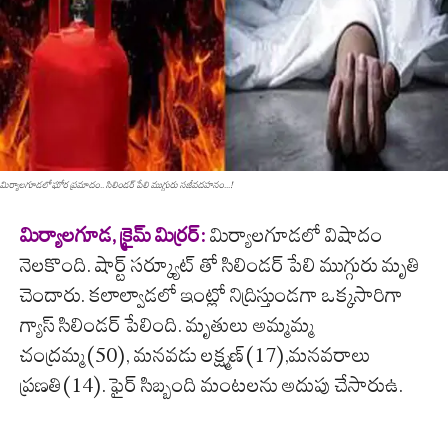
మిర్యాలగూడలో ఘోర ప్రమాదం.. సిలిండ‌ర్ పేలి ముగ్గురు స‌జీవద‌హ‌నం...!
మిర్యాలగూడ, క్రైమ్ మిర్ర‌ర్‌:
మిర్యాలగూడలో విషాదం
నెలకొంది. షార్ట్ సర్క్యూట్ తో సిలిండర్ పేలి ముగ్గురు మృతి
చెందారు. కలాల్వాడలో ఇంట్లో నిద్రిస్తుండగా ఒక్కసారిగా
గ్యాస్ సిలిండర్ పేలింది. మృతులు అమ్మమ్మ
చంద్రమ్మ(50), మనవడు లక్ష్మణ్(17),మనవరాలు
ప్రణతి(14). ఫైర్ సిబ్బంది మంటలను అదుపు చేసారుఉ.