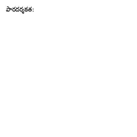
పారదర్శకత: