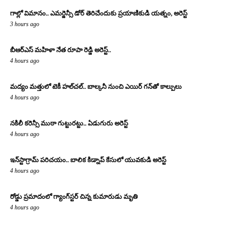
గాల్లో విమానం.. ఎమర్జెన్సీ డోర్ తెరిచేందుకు ప్రయాణికుడి యత్నం, అరెస్ట్
3 hours ago
బీఆర్ఎస్ మహిళా నేత రూపా రెడ్డి అరెస్ట్..
4 hours ago
మద్యం మత్తులో టెకీ హల్‌చల్.. బాల్కనీ నుంచి ఎయిర్ గన్‌తో కాల్పులు
4 hours ago
నకిలీ కరెన్సీ ముఠా గుట్టురట్టు.. ఏడుగురు అరెస్ట్
4 hours ago
ఇన్‌స్టాగ్రామ్ పరిచయం.. బాలిక కిడ్నాప్ కేసులో యువకుడి అరెస్ట్
4 hours ago
రోడ్డు ప్రమాదంలో గ్యాంగ్‌స్టర్ చిన్న కుమారుడు మృతి
4 hours ago