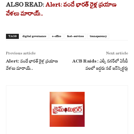
ALSO READ:
Alert: వందే భారత్ రైళ్ల ప్రయాణ
వేళలు మారాయ్..
TAGS
digital governance
e-office
fast-services
transparency
Previous article
Next article
Alert: వందే భారత్ రైళ్ల ప్రయాణ
ACB Raids : ఎల్బీ నగర్‌లో ఏసీబీ
వేళలు మారాయ్..
వలలో ఇద్దరు సబ్ ఇన్‌స్పెక్టర్లు