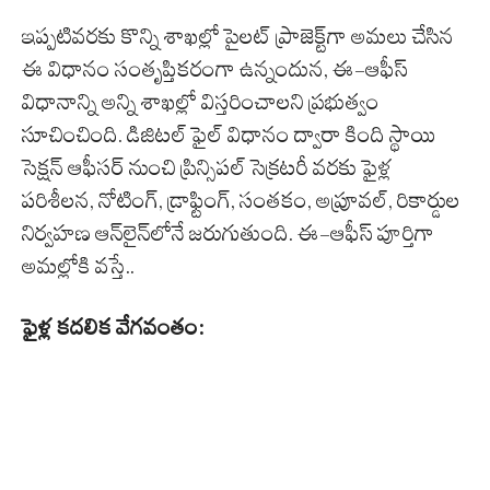
ఇప్పటివరకు కొన్ని శాఖల్లో పైలట్ ప్రాజెక్ట్‌గా అమలు చేసిన
ఈ విధానం సంతృప్తికరంగా ఉన్నందున, ఈ-ఆఫీస్
విధానాన్ని అన్ని శాఖల్లో విస్తరించాలని ప్రభుత్వం
సూచించింది. డిజిటల్ ఫైల్ విధానం ద్వారా కింది స్థాయి
సెక్షన్ ఆఫీసర్ నుంచి ప్రిన్సిపల్ సెక్రటరీ వరకు ఫైళ్ల
పరిశీలన, నోటింగ్, డ్రాఫ్టింగ్, సంతకం, అప్రూవల్, రికార్డుల
నిర్వహణ ఆన్‌లైన్‌లోనే జరుగుతుంది. ఈ-ఆఫీస్ పూర్తిగా
అమల్లోకి వస్తే..
ఫైళ్ల కదలిక వేగవంతం: