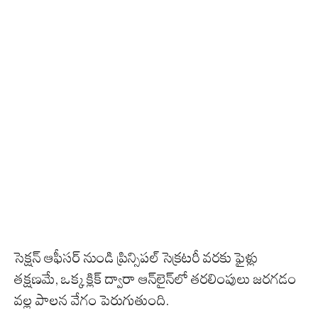
సెక్షన్ ఆఫీసర్ నుండి ప్రిన్సిపల్ సెక్రటరీ వరకు ఫైళ్లు
తక్షణమే, ఒక్క క్లిక్ ద్వారా ఆన్‌లైన్‌లో తరలింపులు జరగడం
వల్ల పాలన వేగం పెరుగుతుంది.