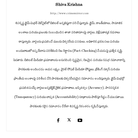
Shiva Krishna
http://www.crimemirror.com
శివకృష్ణ క్రైమ్ మిర్రర్ వెబ్‌సైట్‌లో డిజిటల్ జర్నలిస్టుగా పని చేస్తున్నారు. క్రైమ్, రాజకీయాలు, సామాజిక
అంశాలు మరియు ప్రజలకు సంబంధించిన తాజా పరిణామాలపై వార్తలు, విశ్లేషణాత్మక కథనాలు
రాస్తున్నారు. వార్తలను ప్రచురించే ముందు విశ్వసనీయ వనరులు, అధికారిక ప్రకటనలు మరియు
అందుబాటులో ఉన్న డేటాను పరిశీలించి నిజ నిర్ధారణ (Fact-Checking) చేయడంపై ప్రత్యేక దృష్టి
పెడతారు. డిజిటల్ మీడియా ప్రమాణాలను అనుసరించి స్పష్టమైన, నిజమైన మరియు సమగ్ర సమాచారాన్ని
పాఠకులకు అందించడం ఆయన లక్ష్యం. వైరల్ సోషల్ మీడియా పోస్టులు, బ్రేకింగ్ న్యూస్ మరియు
ప్రాంతీయ అంశాలపై పరిశీలన చేసి పాఠకులకు విశ్వసనీయమైన సమాచారం అందిస్తున్నారు. క్రైమ్ మిర్రర్లో
ప్రచురితమయ్యే వార్తలు జర్నలిస్టిక్ నైతిక ప్రమాణాలు, ఖచ్చితత్వం (Accuracy), పారదర్శకత
(Transparency) మరియు బాధ్యత (Accountability) సూత్రాలను పాటిస్తూ సిద్ధం చేయబడతాయి.
పాఠకులకు సరైన సమాచారం చేరేలా శివకృష్ణ నిరంతరం కృషి చేస్తున్నారు.