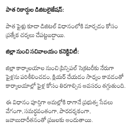
పాత రికార్డుల డిజిటలైజేషన్:
పాత ఫైళ్లు కూడా డిజిటల్ విధానంలోకి మార్చడం కోసం
ప్రత్యేక చర్యలు చేపట్టబడ్డాయి.
జిల్లా నుంచి సచివాలయం కనెక్టివిటీ:
జిల్లా కార్యాలయాల నుంచి ప్రిన్సిపల్ సెక్రటరీకు నేరుగా
ఫైళ్లను పరిశీలించడం, క్లియర్ చేయడం సాధ్యం కావడంతో
కార్యాలయాల్లో ఫైళ్ల కోసం తిరగాల్సిన అవసరం తగ్గుతుంది.
ఈ విధానం పూర్తిగా అమల్లోకి రాగానే ప్రభుత్వ సేవలు
వేగంగా, సమర్థవంతంగా, పారదర్శకంగా,
జవాబుదారీతనంతో ప్రజలకు అందుతాయి.