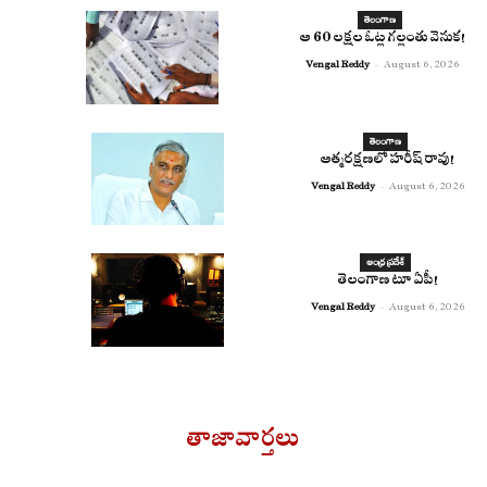
తెలంగాణ
ఆ 60 లక్షల ఓట్ల గల్లంతు వెనుక!
Vengal Reddy
-
August 6, 2026
తెలంగాణ
ఆత్మరక్షణలో హరీష్ రావు!
Vengal Reddy
-
August 6, 2026
ఆంధ్ర ప్రదేశ్
తెలంగాణ టూ ఏపీ!
Vengal Reddy
-
August 6, 2026
తాజావార్తలు