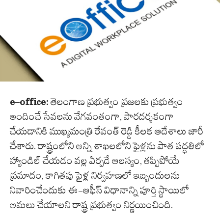
e-office:
తెలంగాణ ప్రభుత్వం ప్రజలకు ప్రభుత్వం
అందించే సేవలను వేగవంతంగా, పారదర్శకంగా
చేయడానికి ముఖ్యమంత్రి రేవంత్ రెడ్డి కీలక ఆదేశాలు జారీ
చేశారు. రాష్ట్రంలోని అన్ని శాఖలలోని ఫైళ్లను పాత పద్ధతిలో
హ్యాండిల్ చేయడం వల్ల ఏర్పడే ఆలస్యం, తప్పిపోయే
ప్రమాదం, కాగితపు ఫైళ్ల నిర్వహణలో ఇబ్బందులను
నివారించేందుకు ఈ-ఆఫీస్ విధానాన్ని పూర్తి స్థాయిలో
అమలు చేయాలని రాష్ట్ర ప్రభుత్వం నిర్ణయించింది.