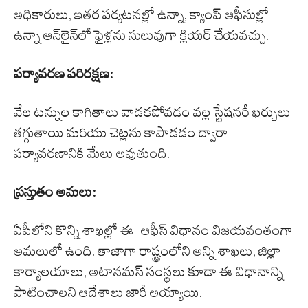
అధికారులు, ఇతర పర్యటనల్లో ఉన్నా, క్యాంప్ ఆఫీసుల్లో
ఉన్నా ఆన్‌లైన్‌లో ఫైళ్లను సులువుగా క్లియర్ చేయవచ్చు.
పర్యావరణ పరిరక్షణ:
వేల టన్నుల కాగితాలు వాడకపోవడం వల్ల స్టేషనరీ ఖర్చులు
తగ్గుతాయి మరియు చెట్లను కాపాడడం ద్వారా
పర్యావరణానికి మేలు అవుతుంది.
ప్రస్తుతం అమలు:
ఏపీలోని కొన్ని శాఖల్లో ఈ-ఆఫీస్ విధానం విజయవంతంగా
అమలులో ఉంది. తాజాగా రాష్ట్రంలోని అన్ని శాఖలు, జిల్లా
కార్యాలయాలు, అటానమస్ సంస్థలు కూడా ఈ విధానాన్ని
పాటించాలని ఆదేశాలు జారీ అయ్యాయి.