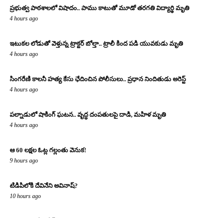
ప్రభుత్వ పాఠశాలలో విషాదం.. పాము కాటుతో మూడో తరగతి విద్యార్థి మృతి
4 hours ago
ఇటుకల లోడుతో వెళ్తున్న ట్రాక్టర్ బోల్తా.. ట్రాలీ కింద పడి యువకుడు మృతి
4 hours ago
సింగరేణి కాలనీ హత్య కేసు ఛేదించిన పోలీసులు.. ప్రధాన నిందితుడు అరెస్ట్
4 hours ago
పల్నాడులో షాకింగ్ ఘటన.. వృద్ధ దంపతులపై దాడి, మహిళ మృతి
4 hours ago
ఆ 60 లక్షల ఓట్ల గల్లంతు వెనుక!
9 hours ago
టిడిపిలోకి దేవినేని అవినాష్?
10 hours ago