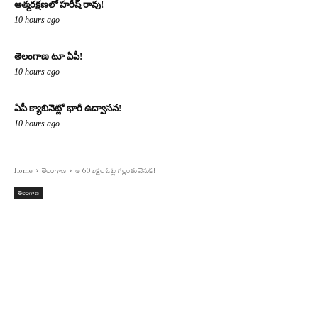
ఆత్మరక్షణలో హరీష్ రావు!
10 hours ago
తెలంగాణ టూ ఏపీ!
10 hours ago
ఏపీ క్యాబినెట్లో భారీ ఉద్వాసన!
10 hours ago