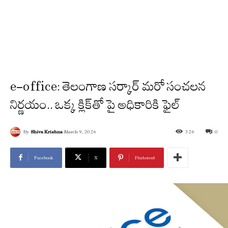
e-office: తెలంగాణ సర్కార్ మరో సంచలన
నిర్ణయం.. ఒక్క క్లిక్‌తో పై అధికారికి ఫైల్
By
Shiva Krishna
March 9, 2026
326
0
Facebook
X
Pinterest