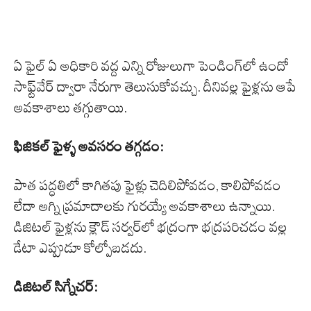
ఏ ఫైల్ ఏ అధికారి వద్ద ఎన్ని రోజులుగా పెండింగ్‌లో ఉందో
సాఫ్ట్‌వేర్ ద్వారా నేరుగా తెలుసుకోవచ్చు. దీనివల్ల ఫైళ్లను ఆపే
అవకాశాలు తగ్గుతాయి.
ఫిజికల్ ఫైళ్ళ అవసరం తగ్గడం:
పాత పద్ధతిలో కాగితపు ఫైళ్లు చెదిలిపోవడం, కాలిపోవడం
లేదా అగ్ని ప్రమాదాలకు గురయ్యే అవకాశాలు ఉన్నాయి.
డిజిటల్ ఫైళ్లను క్లౌడ్ సర్వర్‌లో భద్రంగా భద్రపరిచడం వల్ల
డేటా ఎప్పుడూ కోల్పోబడదు.
డిజిటల్ సిగ్నేచర్: