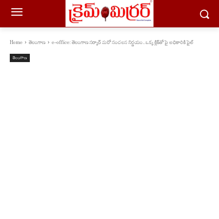
Home
తెలంగాణ
e-office: తెలంగాణ సర్కార్ మరో సంచలన నిర్ణయం.. ఒక్క క్లిక్‌తో పై అధికారికి ఫైల్
తెలంగాణ