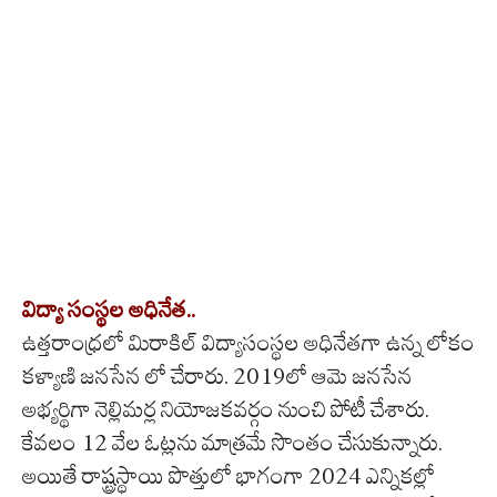
విద్యా సంస్థల అధినేత..
ఉత్తరాంధ్రలో మిరాకిల్ విద్యాసంస్థల అధినేతగా ఉన్న లోకం
కళ్యాణి జనసేన లో చేరారు. 2019లో ఆమె జనసేన
అభ్యర్థిగా నెల్లిమర్ల నియోజకవర్గం నుంచి పోటీ చేశారు.
కేవలం 12 వేల ఓట్లను మాత్రమే సొంతం చేసుకున్నారు.
అయితే రాష్ట్రస్థాయి పొత్తులో భాగంగా 2024 ఎన్నికల్లో