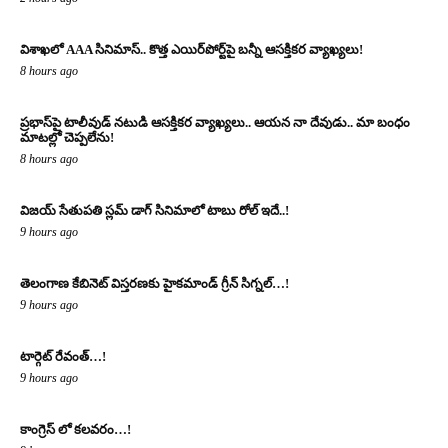
విశాఖలో AAA సినిమాస్.. కొత్త ఎయిర్‌పోర్ట్‌పై బన్నీ ఆసక్తికర వ్యాఖ్యలు!
8 hours ago
ప్రభాస్‌పై టాలీవుడ్ నటుడి ఆసక్తికర వ్యాఖ్యలు.. ఆయన నా దేవుడు.. మా బంధం
మాటల్లో చెప్పలేను!
8 hours ago
విజయ్ సేతుపతి స్లమ్ డాగ్ సినిమాలో టాబు రోల్ ఇదే..!
9 hours ago
తెలంగాణ కేబినెట్ విస్తరణకు హైకమాండ్ గ్రీన్ సిగ్నల్…!
9 hours ago
టార్గెట్ రేవంత్…!
9 hours ago
కాంగ్రెస్ లో కలవరం…!