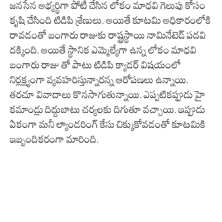
జనసేన అభ్యర్థిగా పోటీ చేసిన లోకం మాధవి గెలుపు కోసం
కృషి చేసింది టిడిపి శ్రేణులు. అయితే కూటమి అధికారంలోకి
రావడంతో బంగారు రాజుకు రాష్ట్రస్థాయి నామినేటెడ్ పదవి
దక్కింది. అయితే స్థానిక ఎమ్మెల్యేగా ఉన్న లోకం మాధవి
బంగారు రాజు తో పాటు టిడిపి క్యాడర్ విషయంలో
నిర్లక్ష్యంగా వ్యవహరిస్తున్నారన్న ఆరోపణలు ఉన్నాయి.
తరచూ వివాదాలు కొనసాగుతున్నాయి. ఎప్పటికప్పుడు హై
కమాండ్లు దిద్దుబాటు చర్యలకు దిగుతూ వచ్చాయి. ఇప్పుడు
ఏకంగా మనీ ల్యాండరింగ్ కేసు చిక్కుకోవడంతో కూటమికి
ఇబ్బందికరంగా మారింది.