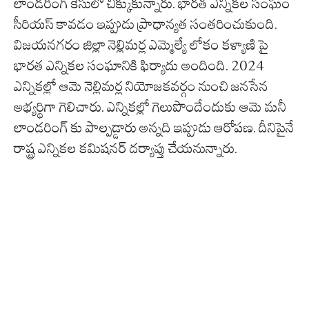
లాండరింగ్ కేసులో చిక్కుకున్నారు. భారత ఎన్నికల సంఘం
సీరియస్ కావడం ఇప్పుడు ప్రాధాన్యత సంతరించుకుంది.
విజయనగరం జిల్లా నెల్లిమర్ల ఎమ్మెల్యే లోకం కళ్యాణి పై
భారత ఎన్నికల సంఘానికి ఫిర్యాదు అందింది. 2024
ఎన్నికల్లో ఆమె నెల్లిమర్ల నియోజకవర్గం నుంచి జనసేన
అభ్యర్థిగా గెలిచారు. ఎన్నికల్లో గెలుపొందేందుకు ఆమె మనీ
లాండరింగ్ కు పాల్పడ్డారు అన్నది ఇప్పుడు ఆరోపణ. దీనిపైనే
రాష్ట్ర ఎన్నికల కమిషనర్ దర్యాప్తు చేయనున్నారు.