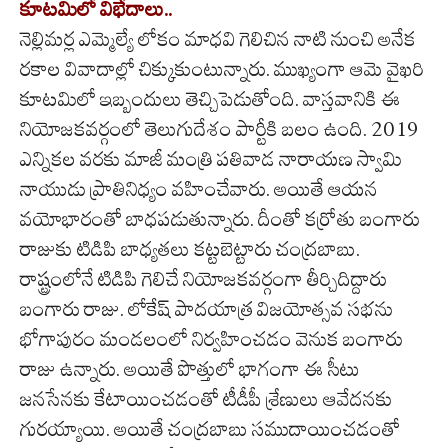
కూటమిలో విభేదాలు..
నెల్లిమర్ల ఎమ్మెల్యే లోకం మాధవి గెలిచిన నాటి నుంచి అనేక
రకాల వివాదాల్లో చిక్కుకుంటున్నారు. ముఖ్యంగా ఆమె వైఖరి
కూటమిలో ఇబ్బందులు తెచ్చిపెడుతోంది. వాస్తవానికి ఈ
నియోజకవర్గంలో తెలుగుదేశం పార్టీకి బలం ఉంది. 2019
ఎన్నికల వరకు మాజీ మంత్రి పతివాడ నారాయణ స్వామి
నాయుడు ప్రాతినిధ్యం వహించేవారు. అయితే ఆయన
వయోభారంతో బాధపడుతున్నారు. దీంతో కర్రోతు బంగారు
రాజుకు టిడిపి బాధ్యతలు కట్టబెట్టారు చంద్రబాబు.
రాష్ట్రంలోనే టిడిపి గెలిచే నియోజకవర్గంగా తీర్చిదిద్దారు
బంగారు రాజు. లోకేష్ పాదయాత్ర విజయోత్సవ సభను
భోగాపురం మండలంలో నిర్వహించడం వెనుక బంగారు
రాజు ఉన్నారు. అయితే పొత్తులో భాగంగా ఈ సీటు
జనసేనకు కేటాయించడంతో టీడీపీ శ్రేణులు ఆవేదనకు
గురయ్యాయి. అయితే చంద్రబాబు సముదాయించడంతో