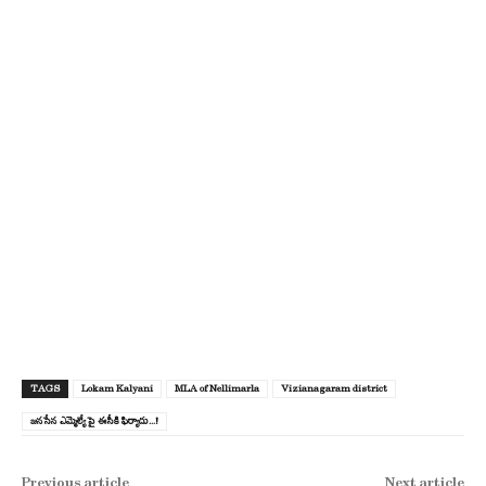
TAGS
Lokam Kalyani
MLA of Nellimarla
Vizianagaram district
జనసేన ఎమ్మెల్యే పై ఈసీకి ఫిర్యాదు...!
Previous article
Next article