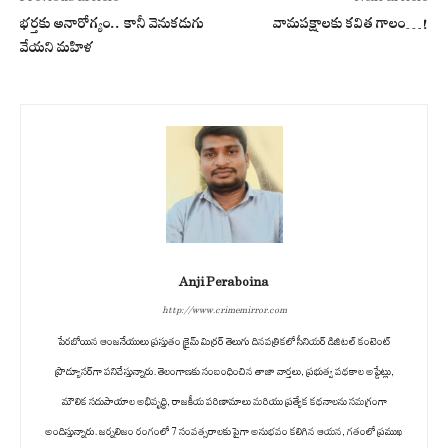
భర్తకు అనారోగ్యం.. కానీ వెనుకడుగు
వామపక్షాలకు కవిత గాలం…!
వేయని మహిళ
Anji Peraboina
http://www.crimemirror.com
పేరబోయిన ఆంజనేయులు ప్రస్తుతం క్రైమ్ మిర్రర్ తెలుగు దినపత్రికలో సీనియర్ డిజిటల్ కంటెంట్
ప్రొడ్యూసర్‌గా పనిచేస్తున్నారు. తెలంగాణకు సంబంధించిన తాజా వార్తలు, ప్రభుత్వ పథకాల అప్డేట్లు,
మౌలిక సదుపాయాల అభివృద్ధి, రాజకీయ పరిణామాలు మరియు ప్రత్యేక కథనాలను సమగ్రంగా
అందిస్తున్నారు. జర్నలిజం రంగంలో 7 సంవత్సరాలకు పైగా అనుభవం కలిగిన ఆయన, గతంలో ప్రముఖ