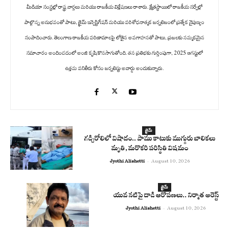
మీడియా సంస్థల్లో రాష్ట్ర వార్తలు మరియు రాజకీయ విశ్లేషణలు రాశారు. క్షేత్రస్థాయిలో రాజకీయ సర్వేల్లో
పాల్గొన్న అనుభవంతో పాటు, క్రైమ్ ఇన్వెస్టిగేషన్ మరియు పరిశోధనాత్మక జర్నలిజంలో ప్రత్యేక నైపుణ్యం
సంపాదించారు. తెలంగాణ రాజకీయ పరిణామాలపై లోతైన అవగాహనతో పాటు, ప్రజలకు నమ్మకమైన
సమాచారం అందించడంలో అంజి కృషి కొనసాగుతోంది. తన ప్రతిభకు గుర్తింపుగా, 2025 ఆగస్టులో
ఉత్తమ పనితీరు కోసం జర్నలిస్టు అవార్డు అందుకున్నారు.
క్రైమ్
గడ్చిరోలిలో విషాదం.. పాము కాటుకు ముగ్గురు బాలికలు
మృతి, మరొకరి పరిస్థితి విషమం
Jyothi Alishetti
-
August 10, 2026
క్రైమ్
యువ నటిపై దాడి ఆరోపణలు.. నిర్మాత అరెస్ట్
Jyothi Alishetti
-
August 10, 2026