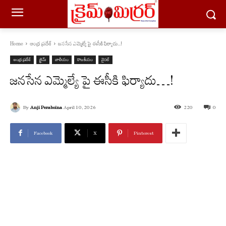
Home
ఆంధ్ర ప్రదేశ్
జనసేన ఎమ్మెల్యే పై ఈసీకి ఫిర్యాదు...!
ఆంధ్ర ప్రదేశ్
క్రైమ్
జాతీయం
రాజకీయం
వైరల్
జనసేన ఎమ్మెల్యే పై ఈసీకి ఫిర్యాదు…!
By
Anji Peraboina
April 10, 2026
220
0
Facebook
X
Pinterest