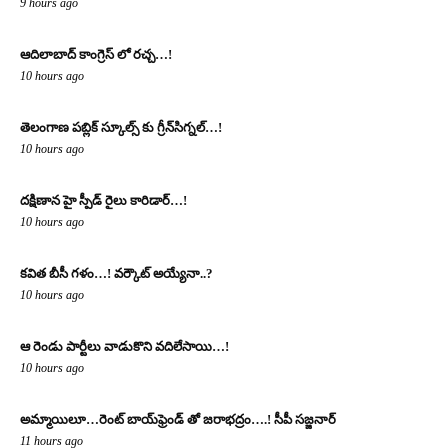
9 hours ago
ఆదిలాబాద్ కాంగ్రెస్ లో రచ్చ…!
10 hours ago
తెలంగాణ పబ్లిక్ స్కూల్స్ కు గ్రీన్‌సిగ్నల్…!
10 hours ago
దక్షిణాన హై స్పీడ్ రైలు కారిడార్…!
10 hours ago
క‌విత‌ బీసీ గ‌ళం…! వ‌ర్కౌట్ అయ్యేనా..?
10 hours ago
ఆ రెండు పార్టీలు వాడుకొని వదిలేసాయి…!
10 hours ago
అమ్మాయిలూ…రెంట్ బాయ్‌ఫ్రెండ్ తో జరాభద్రం….! సీపీ స‌జ్జ‌నార్‌
11 hours ago