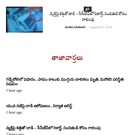
క్రైమ్
వ్యక్తిపై కత్తితో దాడి – సీసీటీవీలో రికార్డ్, నిందితుడి కోసం
గాలింపు
Jyothi Alishetti
-
August 10, 2026
తాజావార్తలు
గడ్చిరోలిలో విషాదం.. పాము కాటుకు ముగ్గురు బాలికలు మృతి, మరొకరి పరిస్థితి
విషమం
1 hour ago
యువ నటిపై దాడి ఆరోపణలు.. నిర్మాత అరెస్ట్
1 hour ago
వ్యక్తిపై కత్తితో దాడి – సీసీటీవీలో రికార్డ్, నిందితుడి కోసం గాలింపు
2 hours ago