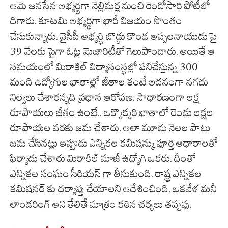
ఆమె జనసేన అభ్యర్థిగా నెల్లిమర్ల నుంచి రెండోసారి పోటీలో
దిగారు. కూటమి అభ్యర్థిగా భారీ విజయం సొంతం
చేసుకున్నారు. వైసీపీ అభ్యర్థి బొడ్డు కొండ అప్పలనాయుడు పై
39 వేలకు పైగా ఓట్ల మెజారిటీతో గెలుపొందారు. అయితే ఆ
సమయంలో మిరాకిల్ విద్యాసంస్థల్లో పనిచేస్తున్న 300
మంది ఉద్యోగుల ఖాతాల్లో జీతాల కంటే అదనంగా నగదు
నిల్వలు చేశారన్నది ప్రధాన ఆరోపణ. సాధారణంగా లక్ష
రూపాయలు జీతం ఉంటే.. ఒక్కొక్కరి ఖాతాలో రెండు లక్షల
రూపాయల వరకు జమ చేశారు. అలా మూడు నెలల పాటు
జమ చేసినట్లు ఇప్పుడు ఎన్నికల కమిషన్కు పూర్తి ఆధారాలతో
ఫిర్యాదు చేశారు మిరాకిల్ మాజీ ఉద్యోగి ఒకరు. దీంతో
ఎన్నికల సంఘం సీరియస్ గా తీసుకుంది. రాష్ట్ర ఎన్నికల
కమిషనర్ కు దర్యాప్తు చేయాలని ఆదేశించింది. ఒకవేళ మనీ
లాండరింగ్ అని తేలితే మాత్రం కఠిన చర్యలు తప్పవు.