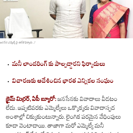
జనసేన ఎమ్మెల్యే పై ఈసీకి ఫిర్యాదు...!
మనీ లాండరింగ్ కు పాల్పడ్డారని ఫిర్యాదులు
విచారణకు ఆదేశించిన భారత ఎన్నికల సంఘం
క్రైమ్ మిర్రర్, ఏపీ బ్యూరో:
జనసేనకు వివాదాలు వీడటం
లేదు. ఇప్పటివరకు ఎమ్మెల్యేలు ఒక్కొక్కరు వివాదాస్పద
అంశాల్లో చిక్కుకుంటున్నారు. లైంగిక పరమైన వేధింపులు
కూడా వెంటాడాయి. తాజాగా మరో ఎమ్మెల్యే మనీ