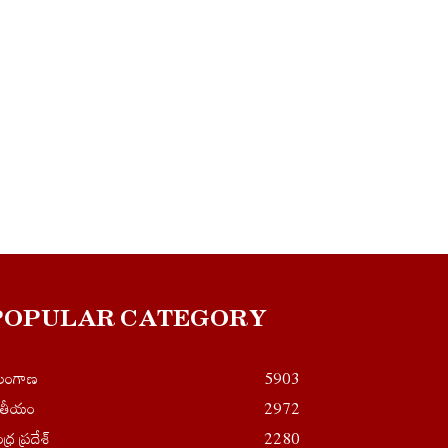
POPULAR CATEGORY
ెలంగాణ
5903
ాతీయం
2972
ధ్ర ప్రదేశ్
2280