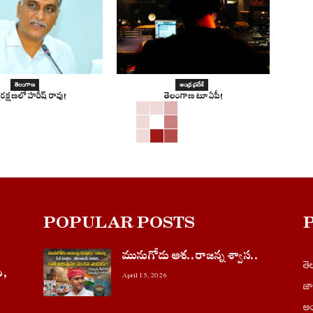
తెలంగాణ
ఆంధ్ర ప్రదేశ్
మరక్షణలో హరీష్ రావు!
తెలంగాణ టూ ఏపీ!
POPULAR POSTS
మునుగోడు ఆశ..రాజన్న శ్వాస..
త
ం,
April 15, 2026
జ
ఆం