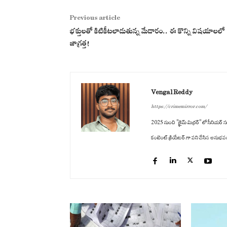
Previous article
భక్తులతో కిటికీటలాడుతున్న మేడారం.. ఈ కొన్ని విషయాలలో
జాగ్రత్త!
Vengal Reddy
https://crimemirror.com/
2025 నుంచి "క్రైమ్ మిర్రర్" లో సీనియర్ సబ
కంటెంట్ క్రియేటర్ గా పని చేసిన అనుభవం ఉం