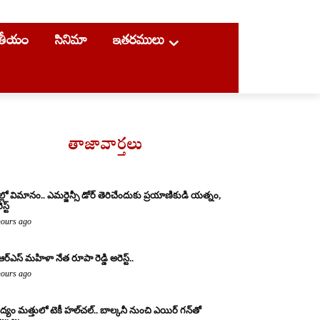
ాతీయం
సినిమా
ఇతరములు
తాజావార్తలు
ల్లో విమానం.. ఎమర్జెన్సీ డోర్ తెరిచేందుకు ప్రయాణికుడి యత్నం,
స్ట్
hours ago
ఆర్ఎస్ మహిళా నేత రూపా రెడ్డి అరెస్ట్..
hours ago
్యం మత్తులో టెకీ హల్‌చల్.. బాల్కనీ నుంచి ఎయిర్ గన్‌తో