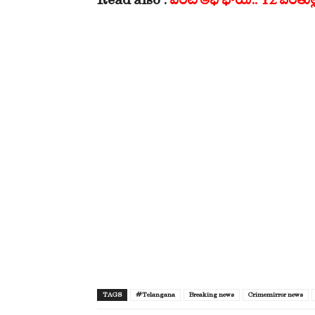
TAGS
#Telangana
Breaking news
Crimemirror news