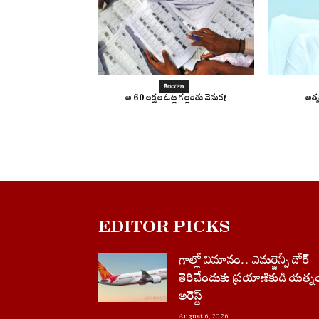
తెలంగాణ
ఆ 60 లక్షల ఓట్ల గల్లంతు వెనుక!
ఆత్
EDITOR PICKS
గాల్లో విమానం.. ఎమర్జెన్సీ డోర్
తెరిచేందుకు ప్రయాణికుడి యత్న
అరెస్ట్
August 6, 2026