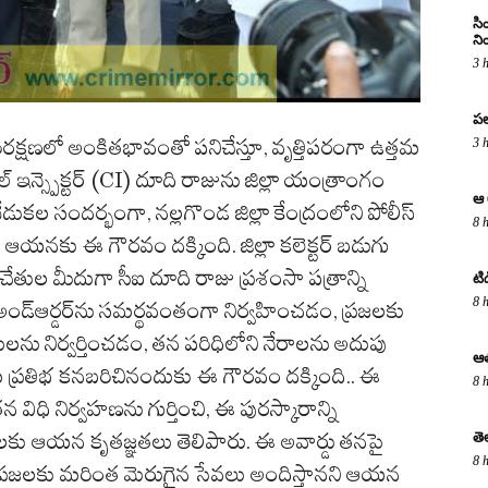
సి
ని
3 
పల
రక్షణలో అంకితభావంతో పనిచేస్తూ, వృత్తిపరంగా ఉత్తమ
3 
్ ఇన్స్పెక్టర్ (CI) దూది రాజును జిల్లా యంత్రాంగం
ఆ 
డుకల సందర్భంగా, నల్లగొండ జిల్లా కేంద్రంలోని పోలీస్
8 
ంలో ఆయనకు ఈ గౌరవం దక్కింది. జిల్లా కలెక్టర్ బడుగు
ల చేతుల మీదుగా సీఐ దూది రాజు ప్రశంసా పత్రాన్ని
టి
8 
ా అండ్ఆర్డర్‌ను సమర్థవంతంగా నిర్వహించడం, ప్రజలకు
 నిర్వర్తించడం, తన పరిధిలోని నేరాలను అదుపు
ఆత
ప్రతిభ కనబరిచినందుకు ఈ గౌరవం దక్కింది.. ​ఈ
8 
విధి నిర్వహణను గుర్తించి, ఈ పురస్కారాన్ని
ులకు ఆయన కృతజ్ఞతలు తెలిపారు. ఈ అవార్డు తనపై
తె
8 
ో ప్రజలకు మరింత మెరుగైన సేవలు అందిస్తానని ఆయన