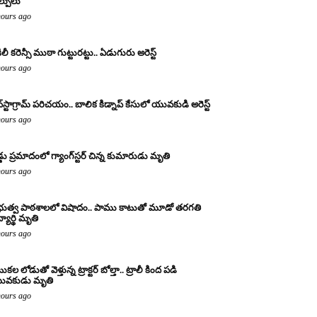
ల్పులు
hours ago
ిలీ కరెన్సీ ముఠా గుట్టురట్టు.. ఏడుగురు అరెస్ట్
hours ago
్‌స్టాగ్రామ్ పరిచయం.. బాలిక కిడ్నాప్ కేసులో యువకుడి అరెస్ట్
hours ago
డ్డు ప్రమాదంలో గ్యాంగ్‌స్టర్ చిన్న కుమారుడు మృతి
hours ago
రభుత్వ పాఠశాలలో విషాదం.. పాము కాటుతో మూడో తరగతి
్యార్థి మృతి
hours ago
కల లోడుతో వెళ్తున్న ట్రాక్టర్ బోల్తా.. ట్రాలీ కింద పడి
ువకుడు మృతి
hours ago