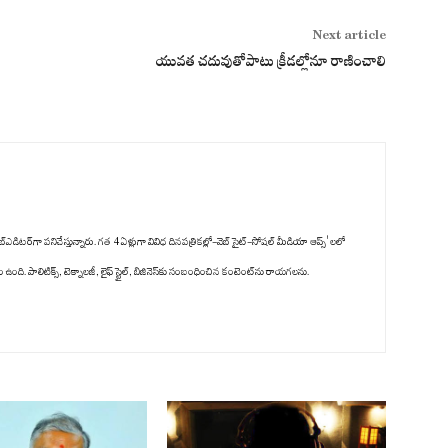
Next article
యువత చదువుతోపాటు క్రీడల్లోనూ రాణించాలి
్‌ఎడిటర్‌గా పనిచేస్తున్నారు. గత 4 ఏళ్లుగా వివిధ దినపత్రికల్లో-వెబ్ సైట్-సోషల్ మీడియా ఆప్స్' లలో
ది. పాలిటిక్స్‌, టెక్నాలజీ, లైఫ్‌ స్టైల్‌, బిజినెస్‌కు సంబంధించిన కంటెంట్‌ను రాయగలను.