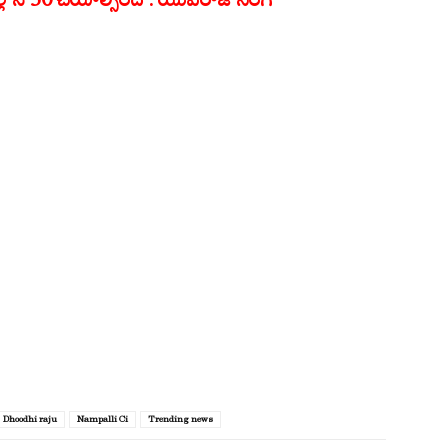
Dhoodhi raju
Nampalli Ci
Trending news