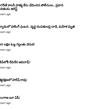
ంగరేణి కాలనీ హత్య కేసు ఛేదించిన పోలీసులు.. ప్రధాన
ందితుడు అరెస్ట్
hours ago
్నాడులో షాకింగ్ ఘటన.. వృద్ధ దంపతులపై దాడి, మహిళ మృతి
hours ago
60 లక్షల ఓట్ల గల్లంతు వెనుక!
hours ago
డిపిలోకి దేవినేని అవినాష్?
hours ago
్మరక్షణలో హరీష్ రావు!
hours ago
లంగాణ టూ ఏపీ!
hours ago