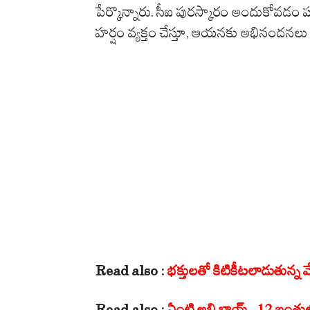
పేర్కొన్నారు. సీఐ పురస్కారం అందుకోవడం పట
హర్షం వ్యక్తం చేస్తూ, ఆయనకు అభినందనలు 
Read also :
భక్తులతో కిటికీటలాడుతున్న 
Read also :
ఏంటి అభి భాయ్.. 12 బంతుల్