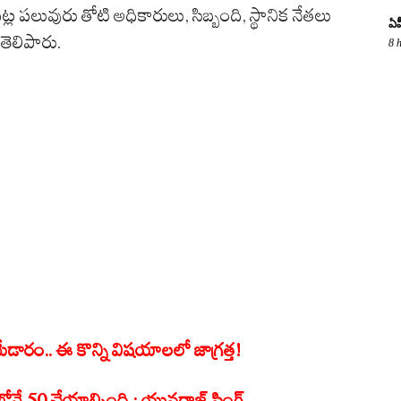
్ల పలువురు తోటి అధికారులు, సిబ్బంది, స్థానిక నేతలు
ఏప
తెలిపారు.
8 
మేడారం.. ఈ కొన్ని విషయాలలో జాగ్రత్త!
లోనే 50 చేయాల్సింది : యువరాజ్ సింగ్