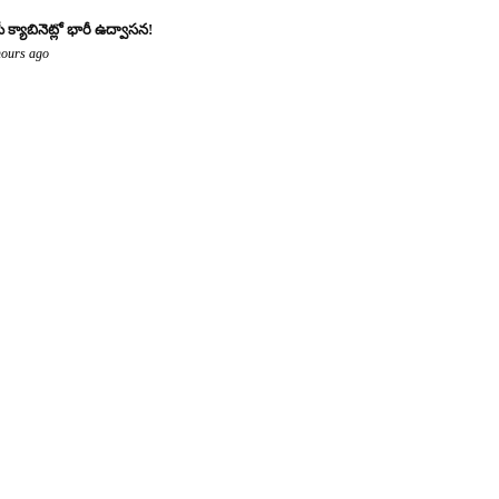
ీ క్యాబినెట్లో భారీ ఉద్వాసన!
hours ago