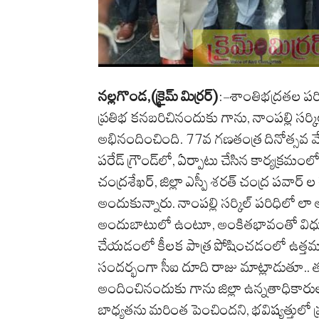
నల్లగొండ,(క్రైమ్ మిర్రర్)
:-శాంతిభద్రతల పరి
ప్రతిభ కనబరిచినందుకు గాను, నాంపల్లి సర్కిల
అభినందించింది. ​77వ గణతంత్ర దినోత్సవ వే
పరేడ్ గ్రౌండ్‌లో, ఏర్పాటు చేసిన కార్యక్రమ
చంద్రశేఖర్, జిల్లా ఎస్పీ శరత్ చంద్ర పవార్ 
అందుకున్నారు. నాంపల్లి సర్కిల్ పరిధిలో ల
అందుబాటులో ఉంటూ, అంకితభావంతో విధులను
చేయడంలో కీలక పాత్ర పోషించడంలో ఉత్తమ 
సందర్భంగా సీఐ దూది రాజు మాట్లాడుతూ.. తన 
అందించినందుకు గాను జిల్లా ఉన్నతాధికార
బాధ్యతను మరింత పెంచిందని, భవిష్యత్తుల