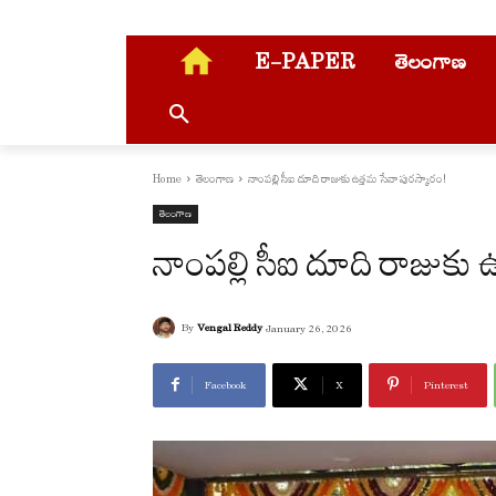
E-PAPER
తెలంగాణ
Home
తెలంగాణ
నాంపల్లి సీఐ దూది రాజుకు ఉత్తమ సేవా పురస్కారం!
తెలంగాణ
నాంపల్లి సీఐ దూది రాజుకు 
By
Vengal Reddy
January 26, 2026
Facebook
X
Pinterest