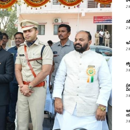
కా
2 
నక
2 
ఇన
2 
రో
3 
ప్
విద
3 
ఇటు
య
3 