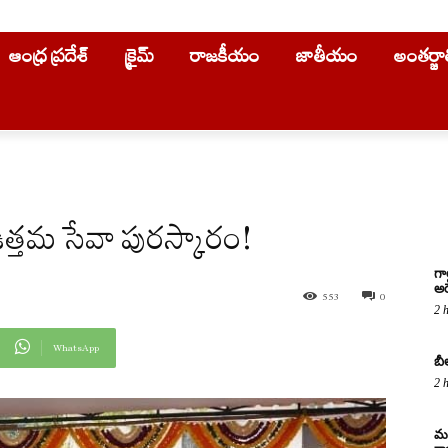
ఆంధ్ర ప్రదేశ్
క్రైమ్
రాజకీయం
జాతీయం
అంతర్జ
ఉత్తమ సేవా పురస్కారం!
గా
అరె
553
0
2 
WhatsApp
బీ
2 
మద