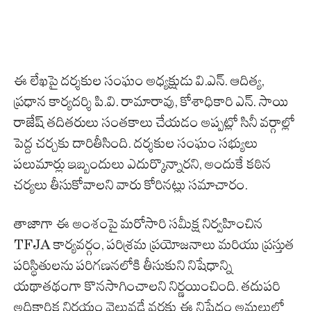
ఈ లేఖపై దర్శకుల సంఘం అధ్యక్షుడు వి.ఎన్. ఆదిత్య,
ప్రధాన కార్యదర్శి పి.వి. రామారావు, కోశాధికారి ఎన్. సాయి
రాజేష్ తదితరులు సంతకాలు చేయడం అప్పట్లో సినీ వర్గాల్లో
పెద్ద చర్చకు దారితీసింది. దర్శకుల సంఘం సభ్యులు
పలుమార్లు ఇబ్బందులు ఎదుర్కొన్నారని, అందుకే కఠిన
చర్యలు తీసుకోవాలని వారు కోరినట్లు సమాచారం.
తాజాగా ఈ అంశంపై మరోసారి సమీక్ష నిర్వహించిన
TFJA కార్యవర్గం, పరిశ్రమ ప్రయోజనాలు మరియు ప్రస్తుత
పరిస్థితులను పరిగణనలోకి తీసుకుని నిషేధాన్ని
యథాతథంగా కొనసాగించాలని నిర్ణయించింది. తదుపరి
అధికారిక నిర్ణయం వెలువడే వరకు ఈ నిషేధం అమలులో