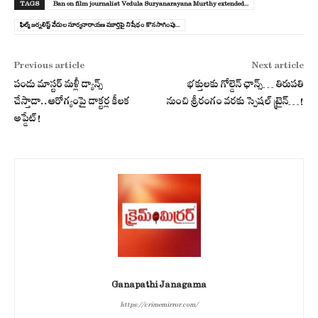
TAGS
Ban on film journalist Vedula Suryanarayana Murthy extended...
ఫిల్మ్ జర్నలిస్ట్ వేదుల సూర్యనారాయణ మూర్తిపై నిషేధం కొనసాగింపు...
Previous article
Next article
పండు మాస్టర్ మళ్లీ డ్యాన్స్
భక్తులకు గోల్డెన్ ఛాన్స్… తిరుపతి
చేస్తాడా..ఆరోగ్యంపై డాక్టర్ల కీలక
నుంచి శ్రీరంగం వరకు స్పెషల్ ట్రైన్…!
అప్డేట్!
Ganapathi Janagama
https://crimemirror.com/