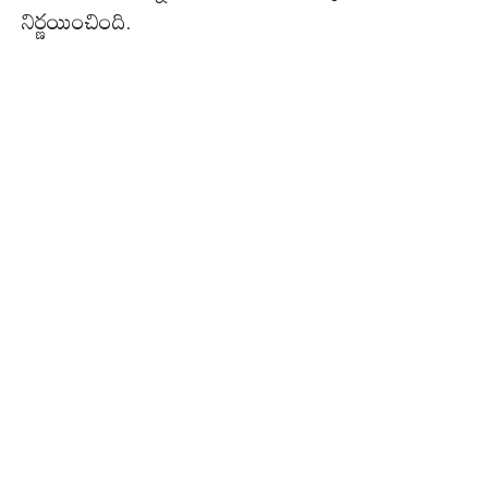
నిర్ణయించింది.