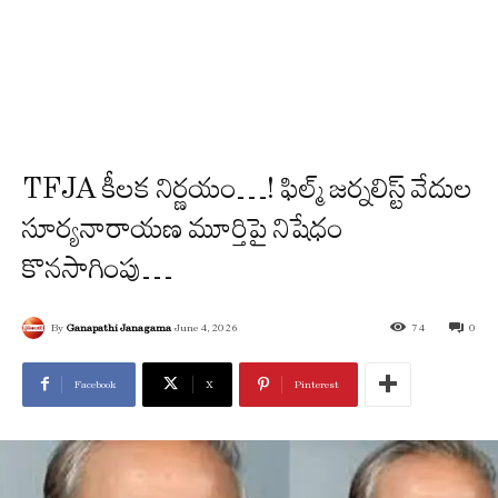
TFJA కీల‌క నిర్ణ‌యం…! ఫిల్మ్ జర్నలిస్ట్ వేదుల
సూర్యనారాయణ మూర్తిపై నిషేధం
కొనసాగింపు…
By
Ganapathi Janagama
June 4, 2026
74
0
Facebook
X
Pinterest