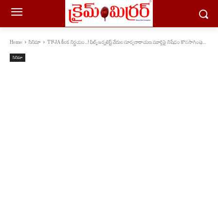
Home
సినిమా
TFJA కీల‌క నిర్ణ‌యం...! ఫిల్మ్ జర్నలిస్ట్ వేదుల సూర్యనారాయణ మూర్తిపై నిషేధం కొనసాగింపు...
సినిమా