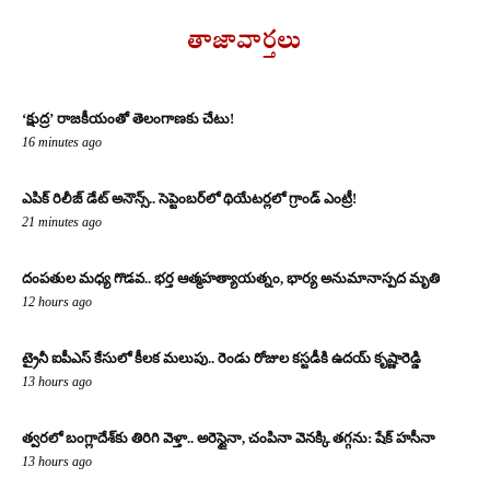
తాజావార్తలు
‘క్షుద్ర’ రాజకీయంతో తెలంగాణకు చేటు!
16 minutes ago
ఎపిక్ రిలీజ్ డేట్ అనౌన్స్.. సెప్టెంబర్‌లో థియేటర్లలో గ్రాండ్ ఎంట్రీ!
21 minutes ago
దంపతుల మధ్య గొడవ.. భర్త ఆత్మహత్యాయత్నం, భార్య అనుమానాస్పద మృతి
12 hours ago
ట్రైనీ ఐపీఎస్ కేసులో కీలక మలుపు.. రెండు రోజుల కస్టడీకి ఉదయ్ కృష్ణారెడ్డి
13 hours ago
త్వరలో బంగ్లాదేశ్‌కు తిరిగి వెళ్తా.. అరెస్టైనా, చంపినా వెనక్కి తగ్గను: షేక్ హసీనా
13 hours ago