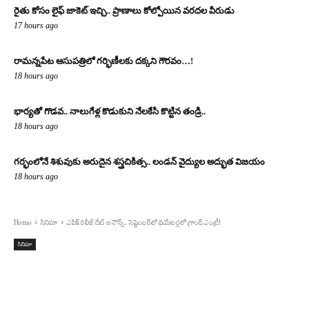
రైతు కోసం లైఫ్ జాకెట్ ఇచ్చి.. ప్రాణాలు కోల్పోయిన వరదల వీరుడు
17 hours ago
రామన్నపేట ఆసుపత్రిలో గర్భిణీలకు దక్కని గౌరవం…!
18 hours ago
భార్యతో గొడవ.. నాలుగేళ్ల కొడుకుని నేలకేసి కొట్టిన తండ్రి..
18 hours ago
గర్భంలోనే శిశువుకు అరుదైన శస్త్రచికిత్స.. లండన్ వైద్యుల అద్భుత విజయం
18 hours ago