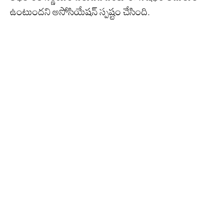
ఉంటుందని అసోసియేషన్ స్పష్టం చేసింది.