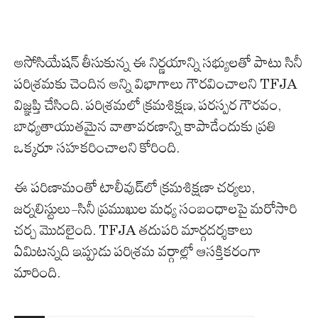
అసోసియేషన్ తీసుకున్న ఈ నిర్ణయాన్ని సభ్యులతో పాటు సినీ
పరిశ్రమకు చెందిన అన్ని విభాగాలు గౌరవించాలని TFJA
విజ్ఞప్తి చేసింది. పరిశ్రమలో క్రమశిక్షణ, పరస్పర గౌరవం,
బాధ్యతాయుతమైన వాతావరణాన్ని కాపాడేందుకు ప్రతి
ఒక్కరూ సహకరించాలని కోరింది.
ఈ పరిణామంతో టాలీవుడ్‌లో క్రమశిక్షణా చర్యలు,
జర్నలిస్టులు-సినీ ప్రముఖుల మధ్య సంబంధాలపై మరోసారి
చర్చ మొదలైంది. TFJA తదుపరి మార్గదర్శకాలు
ఏమిటన్నది ఇప్పుడు పరిశ్రమ వర్గాల్లో ఆసక్తికరంగా
మారింది.