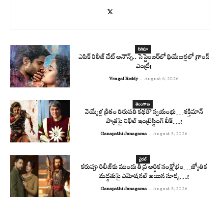
సినిమా
ఎపిక్ రిలీజ్ డేట్ అనౌన్స్.. సెప్టెంబర్‌లో థియేటర్లలో గ్రాండ్
ఎంట్రీ!
Vengal Reddy
-
August 6, 2026
తెలంగాణ
వెయ్యేళ్ల క్రితం తిరుపతి కథతో స్వయంభు…శక్తిమాన్
పాత్రపై నిఖిల్ ఇంట్రెస్టింగ్ లీక్…!
Ganapathi Janagama
-
August 5, 2026
వైరల్
కరుప్పు రిలీజ్‌కు ముందు తీవ్ర ఆర్థిక సంక్షోభం…జ్యోతిక
మద్దతుపై ఎమోషనల్ అయిన సూర్య…!
Ganapathi Janagama
-
August 5, 2026