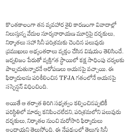
కొంతకాలంగా తన వ్యవహార శైలి కారణంగా వివాదాల్లో
నిలుస్తున్న వేదుల సూర్యనారాయణ మూర్తిపై దర్శకులు,
నిర్మాతలు సహా సినీ పరిశ్రమకు చెందిన పలువురు
ప్రముఖులు అభ్యంతరాలు వ్యక్తం చేసిన విషయం తెలిసిందే.
జర్నలిజం పేరుతో వ్యక్తిగత స్థాయిలో కక్ష సాధింపు చర్యలకు
పాల్పడుతున్నారనే ఆరోపణలు ఆయనపై వచ్చాయి. ఈ
ఫిర్యాదులను పరిశీలించిన TFJA గతంలోనే ఆయనపై
సస్పెన్షన్ విధించింది.
అయితే ఆ తర్వాత తిరిగి సభ్యత్వం కల్పించినప్పటికీ
పరిస్థితిలో మార్పు కనిపించలేదని, పరిశ్రమలోని పలువురు
దర్శకులు, నిర్మాతల నుంచి మరోసారి ఫిర్యాదులు
అందాయని తెలుస్తోంది. ఈ నేపథ్యంలో తెలుగు సినీ