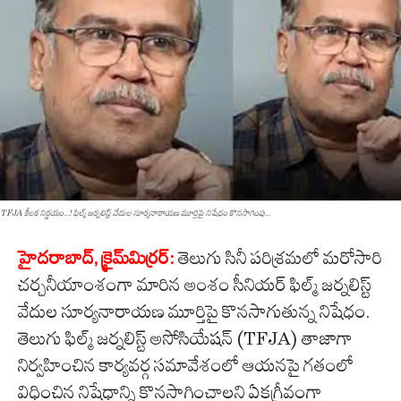
TFJA కీల‌క నిర్ణ‌యం...! ఫిల్మ్ జర్నలిస్ట్ వేదుల సూర్యనారాయణ మూర్తిపై నిషేధం కొనసాగింపు...
హైద‌రాబాద్‌, క్రైమ్‌మిర్ర‌ర్‌:
తెలుగు సినీ పరిశ్రమలో మరోసారి
చర్చనీయాంశంగా మారిన అంశం సీనియర్ ఫిల్మ్ జర్నలిస్ట్
వేదుల సూర్యనారాయణ మూర్తిపై కొనసాగుతున్న నిషేధం.
తెలుగు ఫిల్మ్ జర్నలిస్ట్ అసోసియేషన్ (TFJA) తాజాగా
నిర్వహించిన కార్యవర్గ సమావేశంలో ఆయనపై గతంలో
విధించిన నిషేధాన్ని కొనసాగించాలని ఏకగ్రీవంగా