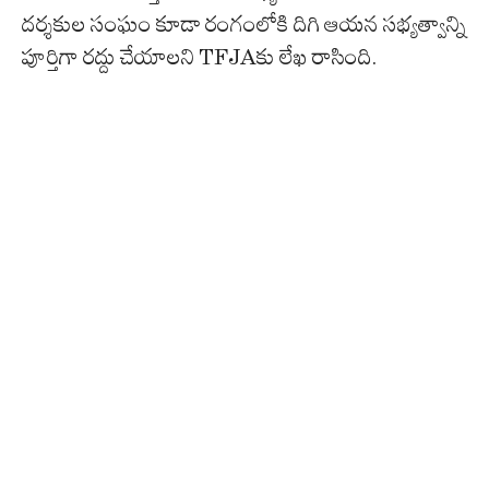
దర్శకుల సంఘం కూడా రంగంలోకి దిగి ఆయన సభ్యత్వాన్ని
పూర్తిగా రద్దు చేయాలని TFJAకు లేఖ రాసింది.