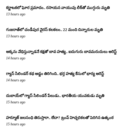
కర్ణాటకలో ఘోర ప్రమాదం.. రసాయన వాయువు లీక్‌తో ముగ్గురు మృతి
13 hours ago
గుజరాత్‌లో చండీపుర వైరస్ కలకలం.. 22 మంది చిన్నారుల మృతి
13 hours ago
అక్కను వేధిస్తున్నాడనే కక్షతో బావ హత్య.. ఐదుగురు బావమరుదులు అరెస్ట్
14 hours ago
గ్యాస్ సిలిండర్ కథ అడ్డం తిరిగింది.. భర్త హత్య కేసులో భార్య అరెస్ట్
14 hours ago
దుబాయ్‌లో గ్యాస్ సిలిండర్ పేలుడు.. భారతీయ యువకుడు మృతి
15 hours ago
హర్మూజ్ జలసంధి తెరుస్తారా.. లేదా? ట్రంప్ హెచ్చరికలతో పెరిగిన ఉత్కంఠ
15 hours ago