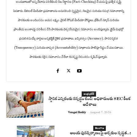
అందుబాటులో ఉన్న డేటాను పరిశీలించి నిజ నిర్ధారణ (Fact-Checking) చేయడంపై ప్రత్యేక దృష్టి
పెడతారు. డిజిటల్ మీడియా ప్రమాణాలను అనుసరించి స్పష్టమైన, నిజమైన మరియు సమగ్ర సమాచారాన్ని
పాఠకులకు అందించడం ఆయన లక్ష్యం. వైరల్ సోషల్ మీడియా పోస్టులు, బ్రేకింగ్ న్యూస్ మరియు
ప్రాంతీయ అంశాలపై పరిశీలన చేసి పాఠకులకు విశ్వసనీయమైన సమాచారం అందిస్తున్నారు. క్రైమ్ మిర్రర్లో
ప్రచురితమయ్యే వార్తలు జర్నలిస్టిక్ నైతిక ప్రమాణాలు, ఖచ్చితత్వం (Accuracy), పారదర్శకత
(Transparency) మరియు బాధ్యత (Accountability) సూత్రాలను పాటిస్తూ సిద్ధం చేయబడతాయి.
పాఠకులకు సరైన సమాచారం చేరేలా శివకృష్ణ నిరంతరం కృషి చేస్తున్నారు.
ఆంధ్ర ప్రదేశ్
స్థానిక ఎన్నికలకు సన్నద్ధం కండి: అధికారులకు SEC కీలక
ఆదేశాలు
Vengal Reddy
-
August 7, 2026
తెలంగాణ
ఆలయ పునర్నిర్మాణంపై అర్చకుల స్పష్టత..!