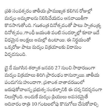
ప్రతి సంవత్సరం జాతీయ ప్రాముఖ్యత కలిగిన రోజుల్లో
మద్యం అమ్మకాలను నిలిపివేయడం ఆనవాయితీగా
కొనసాగుతోంది. గణతంత్ర దినోత్సవంతో పాటు స్వాతంత్ర్య
దినోత్సవం, గాంధీ జయంతి వంటి సందర్భాల్లో కూడా ఇదే
విధమైన ఆంక్షలు అమల్లో ఉంటాయి. ఈ నిర్ణయంతో
ఒక్కరోజు పాటు మద్యం విక్రయాలకు విరామం
ఏర్పడనుంది.
డ్రై డే ముగిసిన తర్వాత జనవరి 27 నుంచి సాధారణంగా
మద్యం విక్రయాలు తిరిగి ప్రారంభం కానున్నాయి. జాతీయ
పండుగను హుందాగా, ప్రశాంత వాతావరణంలో
జరుపుకోవాలన్న ప్రభుత్వ సంకల్పానికి ఈ చర్య నిదర్శనంగా
నిలుస్తోంది. అందుకే మద్యం ప్రియులు అవసరమైతే
ఆదివారం రాత్రి 10 గంటలలోపు కొనుగోలు చేసుకోవాల్సి