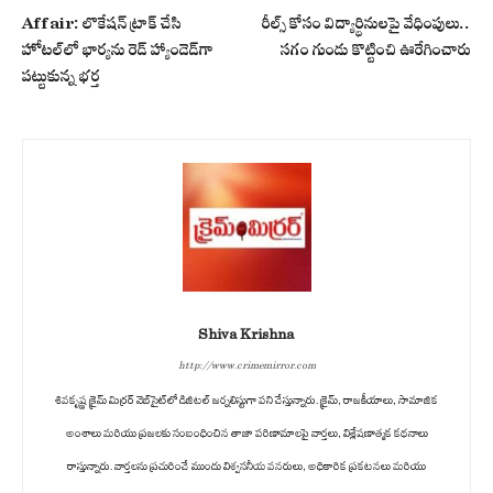
Affair: లొకేషన్ ట్రాక్ చేసి
రీల్స్ కోసం విద్యార్థినులపై వేధింపులు..
హోటల్‌లో భార్యను రెడ్ హ్యాండెడ్‌గా
సగం గుండు కొట్టించి ఊరేగించారు
పట్టుకున్న భర్త
Shiva Krishna
http://www.crimemirror.com
శివకృష్ణ క్రైమ్ మిర్రర్ వెబ్‌సైట్‌లో డిజిటల్ జర్నలిస్టుగా పని చేస్తున్నారు. క్రైమ్, రాజకీయాలు, సామాజిక
అంశాలు మరియు ప్రజలకు సంబంధించిన తాజా పరిణామాలపై వార్తలు, విశ్లేషణాత్మక కథనాలు
రాస్తున్నారు. వార్తలను ప్రచురించే ముందు విశ్వసనీయ వనరులు, అధికారిక ప్రకటనలు మరియు