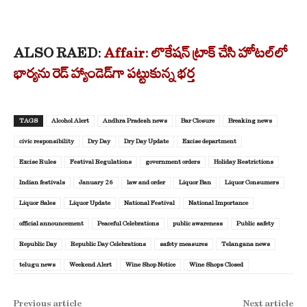
ALSO RAED:
Affair: లొకేషన్ ట్రాక్ చేసి హోటల్‌లో
భార్యను రెడ్ హ్యాండెడ్‌గా పట్టుకున్న భర్త
TAGS
Alcohol Alert
Andhra Pradesh news
Bar Closure
Breaking news
civic responsibility
Dry Day
Dry Day Update
Excise department
Excise Rules
Festival Regulations
government orders
Holiday Restrictions
Indian festivals
January 26
law and order
Liquor Ban
Liquor Consumers
Liquor Sales
Liquor Update
National Festival
National Importance
official announcement
Peaceful Celebrations
public awareness
Public safety
Republic Day
Republic Day Celebrations
safety measures
Telangana news
telugu news
Weekend Alert
Wine Shop Notice
Wine Shops Closed
Previous article
Next article