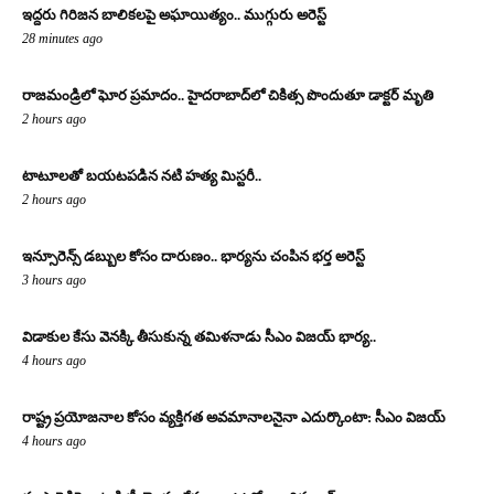
ఇద్దరు గిరిజన బాలికలపై అఘాయిత్యం.. ముగ్గురు అరెస్ట్
28 minutes ago
రాజమండ్రిలో ఘోర ప్రమాదం.. హైదరాబాద్‌లో చికిత్స పొందుతూ డాక్టర్ మృతి
2 hours ago
టాటూలతో బయటపడిన నటి హత్య మిస్టరీ..
2 hours ago
ఇన్సూరెన్స్ డబ్బుల కోసం దారుణం.. భార్యను చంపిన భర్త అరెస్ట్
3 hours ago
విడాకుల కేసు వెనక్కి తీసుకున్న తమిళనాడు సీఎం విజయ్ భార్య..
4 hours ago
రాష్ట్ర ప్రయోజనాల కోసం వ్యక్తిగత అవమానాలనైనా ఎదుర్కొంటా: సీఎం విజయ్
4 hours ago