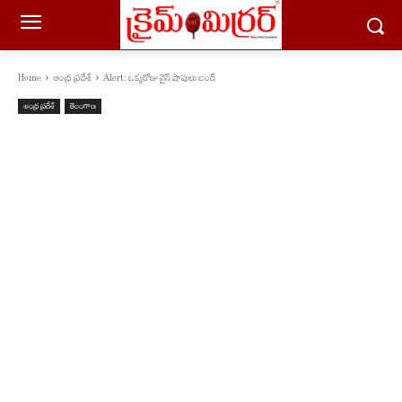
Home
ఆంధ్ర ప్రదేశ్
Alert: ఒక్కరోజు వైన్ షాపులు బంద్
ఆంధ్ర ప్రదేశ్
తెలంగాణ