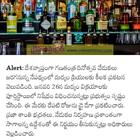
Alert:
దేశవ్యాప్తంగా గణతంత్ర దినోత్సవ వేడుకలు
జరగనున్న నేపథ్యంలో మద్యం ప్రియులకు కీలక ప్రకటన
వెలువడింది. జనవరి 26న మద్యం విక్రయాలకు
పూర్తిస్థాయిలో నిషేధం విధించనున్నట్లు ప్రభుత్వం స్పష్టం
చేసింది. ఈ మేరకు రేపటి రోజును డ్రై డేగా ప్రకటించారు.
ప్రజా శాంతి భద్రతలు, వేడుకల నిర్వహణ ప్రశాంతంగా
సాగాలన్న ఉద్దేశంతో ఈ నిర్ణయం తీసుకున్నట్లు అధికారులు
వెల్లడించారు.