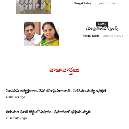
Vengal Reddy
-
August 7, 2026
తెలంగాణ
కవితపై బిఆర్ఎస్ సైలెన్స్!
Vengal Reddy
-
August 7, 2026
తాజావార్తలు
ఏఐఎస్‌ఏ అధ్యక్షురాలు నేహా బోరాపై సిరా దాడి.. నిరసనల మధ్య ఉద్రిక్తత
4 minutes ago
తిరుమల ఘాట్ రోడ్డులో విషాదం.. ప్రమాదంలో భక్తుడు మృతి
22 minutes ago