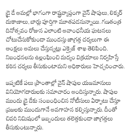
డ్రై డే అమల్లో భాగంగా రాష్ట్రవ్యాప్తంగా వైన్ షాపులు, లిక్కర్
దుకాణాలు, బార్లు పూర్తిగా మూతపడనున్నాయి. గణతంత్ర
దినోత్సవం రోజున ఎలాంటి అవాంఛనీయ ఘటనలు
చోటుచేసుకోకుండా ముందస్తు జాగ్రత్త చర్యలుగా ఈ
ఆంక్షలు అమలు చేస్తున్నట్లు ఎక్సైజ్ శాఖ తెలిపింది.
నిబంధనలను ఉల్లంఘించి మద్యం విక్రయాలు నిర్వహిస్తే
కఠిన చర్యలు తీసుకుంటామని అధికారులు హెచ్చరించారు.
ఇప్పటికే పలు ప్రాంతాల్లో వైన్ షాపుల యజమానులు
వినియోగదారులకు సమాచారం అందిస్తున్నారు. షాపుల
ముందు డ్రై డేకు సంబంధించిన నోటీసులు ఏర్పాటు చేస్తూ
ప్రజలకు ముందుగానే అవగాహన కల్పిస్తున్నారు. దీంతో
చివరి నిమిషంలో ఇబ్బందులు తలెత్తకుండా జాగ్రత్తలు
తీసుకుంటున్నారు.