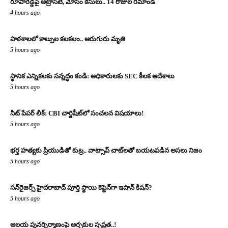
రూపారెడ్డిపై అట్రాసిటీ, మోసం కేసులు.. 14 రోజుల రిమాండ్
4 hours ago
పాఠశాలలో కాల్పుల కలకలం.. ఆరుగురు మృతి
5 hours ago
స్థానిక ఎన్నికలకు సన్నద్ధం కండి: అధికారులకు SEC కీలక ఆదేశాలు
5 hours ago
నీట్ పేపర్ లీక్: CBI చార్జిషీట్‌లో సంచలన విషయాలు!
5 hours ago
భర్త హత్యకు ప్రియుడితో కుట్ర.. వాట్సాప్ చాట్‌లతో బయటపడిన అసలు నిజం
5 hours ago
సన్‌రైజర్స్ హైదరాబాద్ పూర్తి స్థాయి కెప్టెన్‌గా ఇషాన్ కిషన్?
5 hours ago
ఆలయ పునర్నిర్మాణంపై అర్చకుల స్పష్టత..!