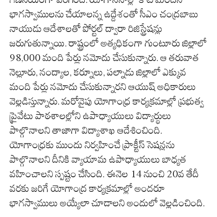
భాగస్వాములను చేయాలన్న ఉద్దేశంతో సీఎం చంద్రబాబు
నాయుడు ఆదేశాలతో పోర్టల్ ద్వారా రిజిస్ట్రేషన్లు
జరుగుతున్నాయి. రాష్ట్రంలో అత్యధికంగా గుంటూరు జిల్లాలో
98,000 మంది పేర్లు నమోదు చేసుకున్నారు. ఆ తరువాత
నెల్లూరు, నంద్యాల, కర్నూలు, పల్నాడు జిల్లాలో ఎక్కువ
మంది పేర్లు నమోదు చేసుకున్నారని ఆయుష్ అధికారులు
వెల్లడిస్తున్నారు. మరోవైపు యోగాంధ్ర కార్యక్రమాల్లో ప్రభుత్వ
ప్రైవేటు పాఠశాలల్లోని ఉపాధ్యాయులు విద్యార్థులు
పాల్గొనాలని తాజాగా విద్యాశాఖ ఆదేశించింది.
యోగాంధ్రకు ముందు నిర్వహించే ప్రాక్టీస్ సెషన్లను
పాల్గొనాలని దీనికి వ్యాయామ ఉపాధ్యాయులు బాధ్యత
వహించాలని స్పష్టం చేసింది. ఈనెల 14 నుంచి 20వ తేదీ
వరకు జరిగే యోగాంద్ర కార్యక్రమాల్లో అందరూ
భాగస్వాములు అయ్యేలా చూడాలని అందులో వెల్లడించింది.