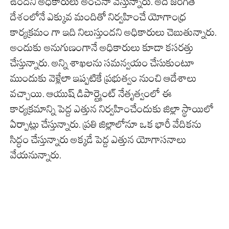
ఉందని అధికారులు అంచనా వేస్తున్నారు. అదే జరిగితే
దేశంలోనే ఎక్కువ మందితో నిర్వహించే యోగాంధ్ర
కార్యక్రమం గా ఇది నిలుస్తుందని అధికారులు చెబుతున్నారు.
అందుకు అనుగుణంగానే అధికారులు కూడా కసరత్తు
చేస్తున్నారు. అన్ని శాఖలను సమన్వయం చేసుకుంటూ
ముందుకు వెళ్లేలా ఇప్పటికే ప్రభుత్వం నుంచి ఆదేశాలు
వచ్చాయి. ఆయుష్ డిపార్ట్మెంట్ నేతృత్వంలో ఈ
కార్యక్రమాన్ని పెద్ద ఎత్తున నిర్వహించేందుకు జిల్లా స్థాయిలో
ఏర్పాట్లు చేస్తున్నారు. ప్రతి జిల్లాలోనూ ఒక భారీ వేదికను
సిద్ధం చేస్తున్నారు అక్కడే పెద్ద ఎత్తున యోగాసనాలు
వేయనున్నారు.