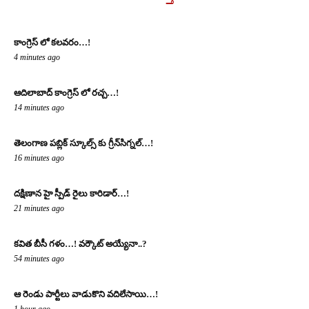
కాంగ్రెస్ లో కలవరం…!
4 minutes ago
ఆదిలాబాద్ కాంగ్రెస్ లో రచ్చ…!
14 minutes ago
తెలంగాణ పబ్లిక్ స్కూల్స్ కు గ్రీన్‌సిగ్నల్…!
16 minutes ago
దక్షిణాన హై స్పీడ్ రైలు కారిడార్…!
21 minutes ago
క‌విత‌ బీసీ గ‌ళం…! వ‌ర్కౌట్ అయ్యేనా..?
54 minutes ago
ఆ రెండు పార్టీలు వాడుకొని వదిలేసాయి…!