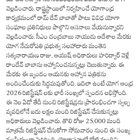
వెల్లడించారు. రాష్ట్రస్థాయిలో నిర్వహించే యోగాంధ్ర
కార్యక్రమంలో రామ్ దేవ్ బాబాతో పాటు వివిధ యోగా
సంఘాల ప్రతినిధులు పాల్గొని ఆసనాలు వేయనున్నారని
వెల్లడించారు. సీఎం చంద్రబాబు నాయుడు ఆదేశాల మేరకు
యోగ నేచురోపతి ప్రభుత్వ సలహాదారు మంతెన
సత్యనారాయణ రాజు, ఆయుష్ అధికారులు హరిద్వార్ వెళ్లే
రాందేవ్ బాబాను ఆహ్వానించనున్నట్లు చెబుతున్నారు. ఈ
మేరకు ఈ బృందం ఆయనకు ఆహ్వాన పత్రికను
అందించేందుకు సిద్ధమవుతోంది. ఇదిలా ఉంటే యోగ ఆంధ్ర
2026 రిజిస్ట్రేషన్ లకు భారీ సంఖ్యలో స్పందన లభిస్తోంది.
ఈ నెల ఏడో తేదీ నుంచి రిజిస్ట్రేషన్లను ప్రారంభించగా స్వల్ప
వ్యవధిలోనే ఐదు లక్షల మంది రిజిస్ట్రేషన్ చేసుకున్నట్లు
అధికారులు వెల్లడించారు. తొలి రోజు 25,000 మంది
మాత్రమే రిజిస్ట్రేషన్ చేసుకోగా సోమవారం నుంచి ఈ సంఖ్య
గణనీయంగా పెరిగింది. యోగాసనాల్లో కోటి మందిని