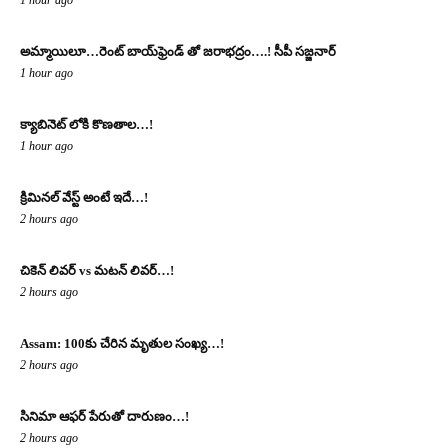
1 hour ago
అమ్మాయిలూ…రెంట్ బాయ్‌ఫ్రెండ్ తో జరాభద్రం….! సీపీ స‌జ్జ‌నార్‌
1 hour ago
క్యాబినెట్ లోకి కొణతాల…!
1 hour ago
క్రిమినల్ వేస్ట్ అంటే ఇదే…!
2 hours ago
చికెన్ లివర్ vs మటన్ లివర్…!
2 hours ago
Assam: 100కు చేరిన మృతుల సంఖ్య‌…!
2 hours ago
సినిమా ఆఫర్ పేరుతో దారుణం…!
2 hours ago