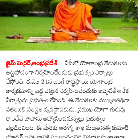
క్రైమ్ మిర్రర్,ఆంధ్రప్రదేశ్
:-
ఏపీలో యోగాంధ్ర వేడుకలను
అట్టహాసంగా నిర్వహించేందుకు ప్రభుత్వం ఏర్పాట్లు
చేస్తోంది. ఈనెల 21న జరిగే రాష్ట్రస్థాయి యోగాంద్ర
కార్యక్రమాన్ని పెద్ద ఎత్తున నిర్వహించేందుకు ఇప్పటికే అనేక
ఏర్పాట్లను ప్రభుత్వం చేసింది. ఈ వేడుకలకు ముఖ్యఅతిథిగా
పతంజలి సంస్థల వ్యవస్థాపకుడు, ప్రముఖ యోగా గురువు
రాందేవ్ బాబాను ఆహ్వానించనున్నట్లు ప్రభుత్వం
వెల్లడించింది. ఈ మేరకు ఆరోగ్య శాఖ మంత్రి సత్య కుమార్
యాదవ్ ఆహ్వానానికి సంబంధించిన వివరాలను తాజాగా