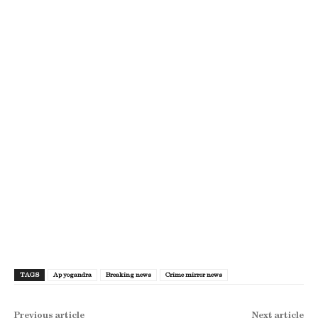
TAGS
Ap yogandra
Breaking news
Crime mirror news
Previous article
Next article