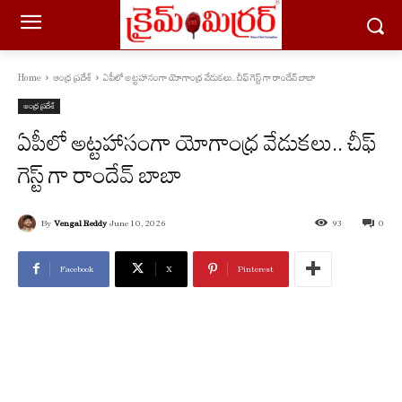
Home
ఆంధ్ర ప్రదేశ్
ఏపీలో అట్టహాసంగా యోగాంధ్ర వేడుకలు.. చీఫ్ గెస్ట్ గా రాందేవ్ బాబా
ఆంధ్ర ప్రదేశ్
ఏపీలో అట్టహాసంగా యోగాంధ్ర వేడుకలు.. చీఫ్
గెస్ట్ గా రాందేవ్ బాబా
By
Vengal Reddy
June 10, 2026
93
0
Facebook
X
Pinterest