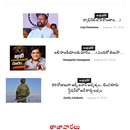
ఆంధ్ర ప్రదేశ్
క్యాబినెట్ లోకి కొణతాల…!
Anji Peraboina
-
August 10, 2026
ఆంధ్ర ప్రదేశ్
అలీ రాజ‌కీయాల‌కు దూరం….! ఎందుకో తెలుసా…
Ganapathi Janagama
-
August 10, 2026
ఆంధ్ర ప్రదేశ్
20 రోజులుగా ఆర్మీ జవాన్ అదృశ్యం.. బెంగళూరు
స్టేషన్‌లో ఐడీ కార్డు లభ్యం
Jyothi Alishetti
-
August 9, 2026
తాజావార్తలు