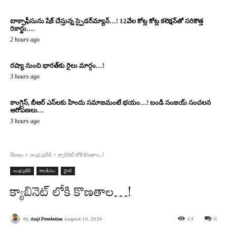
బాక్సాఫీసును షేక్ చేస్తున్న స్పైడ‌ర్‌మ్యాన్‌…! 12వేల కోట్ల కోట్ల క‌లెక్ష‌న్‌తో స‌రికొత్త
రికార్డు….
2 hours ago
రష్యా నుంచి భారత్‌కు రైలు మార్గం…!
3 hours ago
కాంగ్రెస్‌, బీఆర్ ఎస్‌ల‌కు హిందు స‌మాజ‌మంటే భ‌యం…! బండి సంజ‌య్ సంచ‌ల‌న
ఆరోప‌ణ‌లు…
3 hours ago