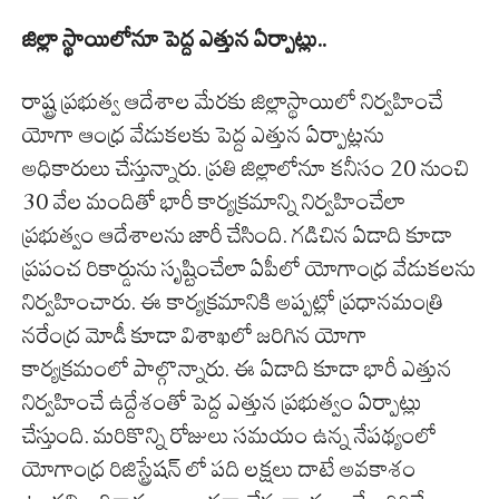
జిల్లా స్థాయిలోనూ పెద్ద ఎత్తున ఏర్పాట్లు..
రాష్ట్ర ప్రభుత్వ ఆదేశాల మేరకు జిల్లాస్థాయిలో నిర్వహించే
యోగా ఆంధ్ర వేడుకలకు పెద్ద ఎత్తున ఏర్పాట్లను
అధికారులు చేస్తున్నారు. ప్రతి జిల్లాలోనూ కనీసం 20 నుంచి
30 వేల మందితో భారీ కార్యక్రమాన్ని నిర్వహించేలా
ప్రభుత్వం ఆదేశాలను జారీ చేసింది. గడిచిన ఏడాది కూడా
ప్రపంచ రికార్డును సృష్టించేలా ఏపీలో యోగాంధ్ర వేడుకలను
నిర్వహించారు. ఈ కార్యక్రమానికి అప్పట్లో ప్రధానమంత్రి
నరేంద్ర మోడీ కూడా విశాఖలో జరిగిన యోగా
కార్యక్రమంలో పాల్గొన్నారు. ఈ ఏడాది కూడా భారీ ఎత్తున
నిర్వహించే ఉద్దేశంతో పెద్ద ఎత్తున ప్రభుత్వం ఏర్పాట్లు
చేస్తుంది. మరికొన్ని రోజులు సమయం ఉన్న నేపథ్యంలో
యోగాంధ్ర రిజిస్ట్రేషన్ లో పది లక్షలు దాటే అవకాశం