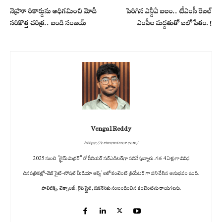
నెహ్రూ రికార్డును అధిగమించి మోదీ
పెరిగిన ఎన్డీఏ బలం.. టీఎంసీ రెబల్
సరికొత్త చరిత్ర.. బండి సంజయ్
ఎంపీల మద్దతుతో బలోపేతం.!
Vengal Reddy
https://crimemirror.com/
2025 నుంచి "క్రైమ్ మిర్రర్" లో సీనియర్ సబ్‌ఎడిటర్‌గా పనిచేస్తున్నారు. గత 4 ఏళ్లుగా వివిధ
దినపత్రికల్లో-వెబ్ సైట్-సోషల్ మీడియా ఆప్స్' లలో కంటెంట్ క్రియేటర్ గా పని చేసిన అనుభవం ఉంది.
పాలిటిక్స్‌, టెక్నాలజీ, లైఫ్‌ స్టైల్‌, బిజినెస్‌కు సంబంధించిన కంటెంట్‌ను రాయగలను.