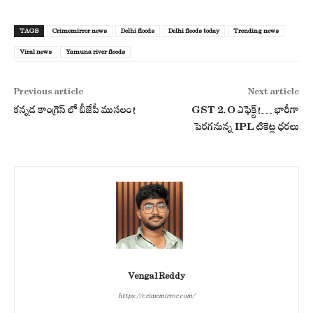
TAGS
Crimemirror news
Delhi floods
Delhi floods today
Trending news
Viral news
Yamuna river floods
Previous article
Next article
కన్నడ కాంగ్రెస్ లో బీజేపీ ముసలం!
GST 2.O ఎఫెక్ట్!… భారీగా
పెరగనున్న IPL టికెట్ల ధరలు
Vengal Reddy
https://crimemirror.com/