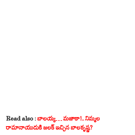
Read also :
బాలయ్య… మజాకా!.. నిమ్మల
రామానాయుడుకి జలక్ ఇచ్చిన బాలకృష్ణ?