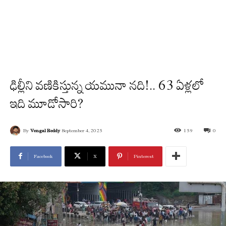
ఢిల్లీని వణికిస్తున్న యమునా నది!.. 63 ఏళ్లలో
ఇది మూడోసారి?
By
Vengal Reddy
September 4, 2025
159
0
Facebook
X
Pinterest