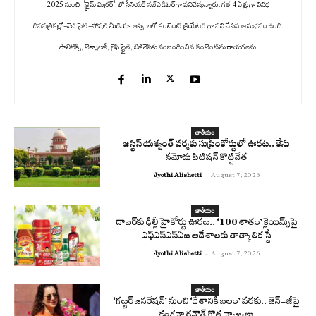
2025 నుంచి "క్రైమ్ మిర్రర్" లో సీనియర్ సబ్‌ఎడిటర్‌గా పనిచేస్తున్నారు. గత 4 ఏళ్లుగా వివిధ
దినపత్రికల్లో-వెబ్ సైట్-సోషల్ మీడియా ఆప్స్' లలో కంటెంట్ క్రియేటర్ గా పని చేసిన అనుభవం ఉంది.
పాలిటిక్స్‌, టెక్నాలజీ, లైఫ్‌ స్టైల్‌, బిజినెస్‌కు సంబంధించిన కంటెంట్‌ను రాయగలను.
జాతీయం
జస్టిస్ యశ్వంత్ వర్మకు సుప్రీంకోర్టులో ఊరట.. కేసు
నమోదు పిటిషన్ కొట్టివేత
Jyothi Alishetti
-
August 7, 2026
జాతీయం
డాబర్‌కు ఢిల్లీ హైకోర్టు ఊరట.. ‘100 శాతం’ క్లెయిమ్స్‌పై
ఎఫ్‌ఎస్‌ఎస్‌ఏఐ ఆదేశాలకు తాత్కాలిక స్టే
Jyothi Alishetti
-
August 7, 2026
జాతీయం
‘గట్టర్ జనరేషన్’ నుంచి ‘దేశానికి బలం’ వరకు.. జెన్-జీపై