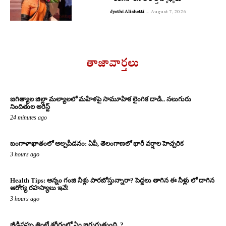
కంగనా రనౌత్ కొత్త వ్యాఖ్యలు
Jyothi Alishetti
-
August 7, 2026
తాజావార్తలు
జగిత్యాల జిల్లా మల్యాలలో మహిళపై సామూహిక లైంగిక దాడి.. నలుగురు
నిందితుల అరెస్ట్
24 minutes ago
బంగాళాఖాతంలో అల్పపీడనం: ఏపీ, తెలంగాణలో భారీ వర్షాల హెచ్చరిక
3 hours ago
Health Tips: అన్నం గంజి నీళ్లు పారబోస్తున్నారా? పెద్దలు తాగిన ఈ నీళ్లు లో దాగిన
ఆరోగ్య రహస్యాలు ఇవే!
3 hours ago
జీడిపప్పు తింటే శరీరంలో ఏం జరుగుతుంది..?