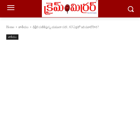
Home
జాతీయం
ఢిల్లీని వణికిస్తున్న యమునా నది!.. 63 ఏళ్లలో ఇది మూడోసారి?
జాతీయం