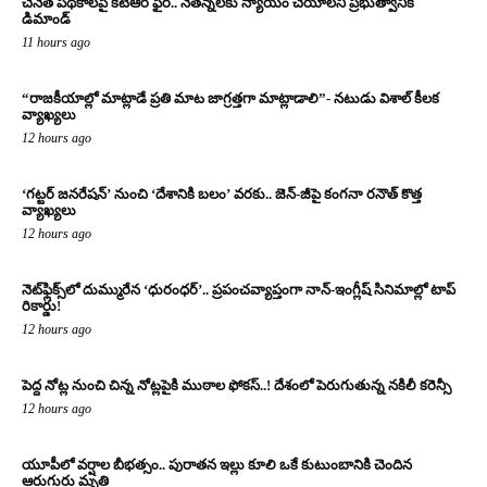
చేనేత పథకాలపై కేటీఆర్ ఫైర్.. నేతన్నలకు న్యాయం చేయాలని ప్రభుత్వానికి
డిమాండ్
11 hours ago
“రాజకీయాల్లో మాట్లాడే ప్రతి మాట జాగ్రత్తగా మాట్లాడాలి”- నటుడు విశాల్ కీలక
వ్యాఖ్యలు
12 hours ago
‘గట్టర్ జనరేషన్’ నుంచి ‘దేశానికి బలం’ వరకు.. జెన్-జీపై కంగనా రనౌత్ కొత్త
వ్యాఖ్యలు
12 hours ago
నెట్‌ఫ్లిక్స్‌లో దుమ్మురేన ‘ధురంధర్’.. ప్రపంచవ్యాప్తంగా నాన్-ఇంగ్లీష్ సినిమాల్లో టాప్
రికార్డు!
12 hours ago
పెద్ద నోట్ల నుంచి చిన్న నోట్లపైకి ముఠాల ఫోకస్..! దేశంలో పెరుగుతున్న నకిలీ కరెన్సీ
12 hours ago
యూపీలో వర్షాల బీభత్సం.. పురాతన ఇల్లు కూలి ఒకే కుటుంబానికి చెందిన
ఆరుగురు మృతి