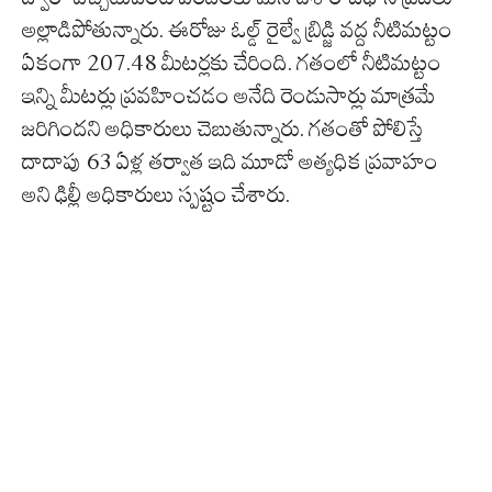
అల్లాడిపోతున్నారు. ఈరోజు ఓల్డ్ రైల్వే బ్రిడ్జి వద్ద నీటిమట్టం
ఏకంగా 207.48 మీటర్లకు చేరింది. గతంలో నీటిమట్టం
ఇన్ని మీటర్లు ప్రవహించడం అనేది రెండుసార్లు మాత్రమే
జరిగిందని అధికారులు చెబుతున్నారు. గతంతో పోలిస్తే
దాదాపు 63 ఏళ్ల తర్వాత ఇది మూడో అత్యధిక ప్రవాహం
అని ఢిల్లీ అధికారులు స్పష్టం చేశారు.