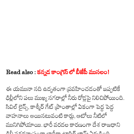
Read also :
కన్నడ కాంగ్రెస్ లో బీజేపీ ముసలం!
ఈ యమునా నది ఉదృతంగా ప్రవహించడంతో ఇప్పటికే
ఢిల్లీలోని పలు ముఖ్య నగరాల్లో నీరు రోడ్లపై నిలిచిపోయింది.
సివిల్ లైన్స్, కాశ్మీర్ గేట్ ప్రాంతాల్లో ఏకంగా పెద్ద పెద్ద
వాహనాలు అయినటువంటి కార్లు, ఆటోలు నీటిలో
మునిగిపోయాయి. భారీ వరదల కారణంగా దేశ రాజధాని
ఢిల్లీ నగరవ్యాప్తంగా భారీగా ట్రాఫిక్ జామ్ ఏర్పడింది.