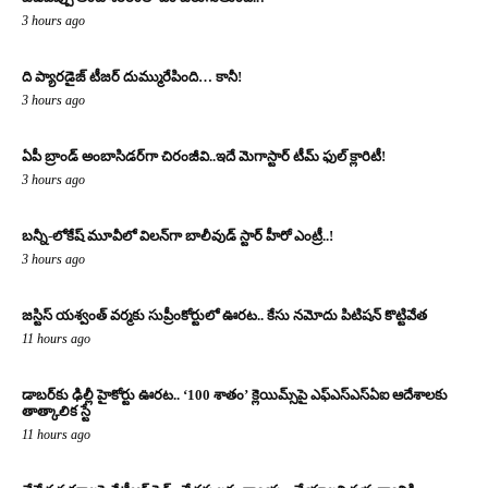
3 hours ago
ది ప్యారడైజ్ టీజర్ దుమ్మురేపింది… కానీ!
3 hours ago
ఏపీ బ్రాండ్ అంబాసిడర్‌గా చిరంజీవి..ఇదే మెగాస్టార్ టీమ్ ఫుల్ క్లారిటీ!
3 hours ago
బన్నీ-లోకేష్ మూవీలో విలన్‌గా బాలీవుడ్ స్టార్ హీరో ఎంట్రీ..!
3 hours ago
జస్టిస్ యశ్వంత్ వర్మకు సుప్రీంకోర్టులో ఊరట.. కేసు నమోదు పిటిషన్ కొట్టివేత
11 hours ago
డాబర్‌కు ఢిల్లీ హైకోర్టు ఊరట.. ‘100 శాతం’ క్లెయిమ్స్‌పై ఎఫ్‌ఎస్‌ఎస్‌ఏఐ ఆదేశాలకు
తాత్కాలిక స్టే
11 hours ago