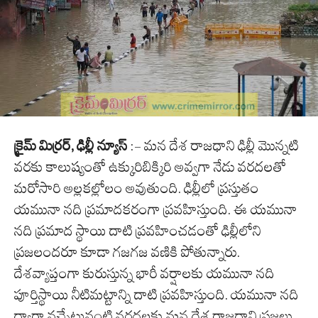
క్రైమ్ మిర్రర్, ఢిల్లీ న్యూస్
:- మన దేశ రాజధాని ఢిల్లీ మొన్నటి
వరకు కాలుష్యంతో ఉక్కురిబిక్కిరి అవ్వగా నేడు వరదలతో
మరోసారి అల్లకల్లోలం అవుతుంది. ఢిల్లీలో ప్రస్తుతం
యమునా నది ప్రమాదకరంగా ప్రవహిస్తుంది. ఈ యమునా
నది ప్రమాద స్థాయి దాటి ప్రవహించడంతో ఢిల్లీలోని
ప్రజలందరూ కూడా గజగజ వణికి పోతున్నారు.
దేశవ్యాప్తంగా కురుస్తున్న భారీ వర్షాలకు యమునా నది
పూర్తిస్థాయి నీటిమట్టాన్ని దాటి ప్రవహిస్తుంది. యమునా నది
ద్వారా వచ్చేటువంటి వరదలకు మన దేశ రాజధాని ప్రజలు