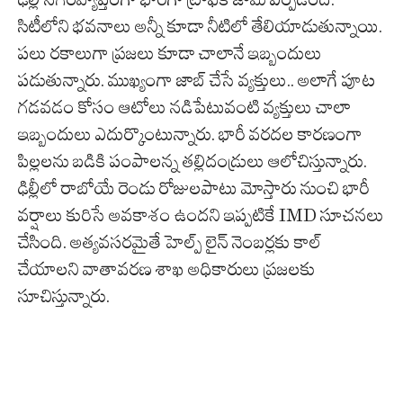
సిటీలోని భవనాలు అన్నీ కూడా నీటిలో తేలియాడుతున్నాయి.
పలు రకాలుగా ప్రజలు కూడా చాలానే ఇబ్బందులు
పడుతున్నారు. ముఖ్యంగా జాబ్ చేసే వ్యక్తులు.. అలాగే పూట
గడవడం కోసం ఆటోలు నడిపేటువంటి వ్యక్తులు చాలా
ఇబ్బందులు ఎదుర్కొంటున్నారు. భారీ వరదల కారణంగా
పిల్లలను బడికి పంపాలన్న తల్లిదండ్రులు ఆలోచిస్తున్నారు.
ఢిల్లీలో రాబోయే రెండు రోజులపాటు మోస్తారు నుంచి భారీ
వర్షాలు కురిసే అవకాశం ఉందని ఇప్పటికే IMD సూచనలు
చేసింది. అత్యవసరమైతే హెల్ప్ లైన్ నెంబర్లకు కాల్
చేయాలని వాతావరణ శాఖ అధికారులు ప్రజలకు
సూచిస్తున్నారు.