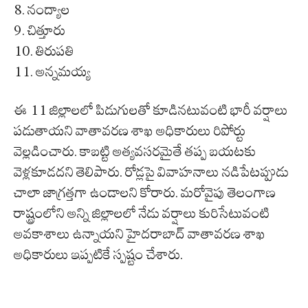
8. నంద్యాల
9. చిత్తూరు
10. తిరుపతి
11. అన్నమయ్య
ఈ 11 జిల్లాలలో పిడుగులతో కూడినటువంటి భారీ వర్షాలు
పడుతాయని వాతావరణ శాఖ అధికారులు రిపోర్టు
వెల్లడించారు. కాబట్టి అత్యవసరమైతే తప్ప బయటకు
వెళ్లకూడదని తెలిపారు. రోడ్లపై వివాహనాలు నడిపేటప్పుడు
చాలా జాగ్రత్తగా ఉండాలని కోరారు. మరోవైపు తెలంగాణ
రాష్ట్రంలోని అన్ని జిల్లాలలో నేడు వర్షాలు కురిసేటువంటి
అవకాశాలు ఉన్నాయని హైదరాబాద్ వాతావరణ శాఖ
అధికారులు ఇప్పటికే స్పష్టం చేశారు.