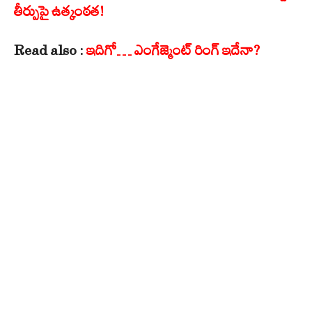
తీర్పుపై ఉత్కంఠత!
Read also :
ఇదిగో… ఎంగేజ్మెంట్ రింగ్ ఇదేనా?