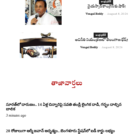
ఆంధ్ర ప్రదేశ్
వైయస్సార్ కాంగ్రెస్ కు షాక్!
Vengal Reddy
-
August 8, 2026
ఆంధ్ర ప్రదేశ్
అవినీతి నియంత్రణలో తెలంగాణ భేష్!
Vengal Reddy
-
August 8, 2026
తాజావార్తలు
సూరత్‌లో దారుణం.. 14 ఏళ్ల చిన్నారిపై సవతి తండ్రి లైంగిక దాడి, గర్భం దాల్చిన
బాలిక
3 minutes ago
20 రోజులుగా ఆర్మీ జవాన్ అదృశ్యం.. బెంగళూరు స్టేషన్‌లో ఐడీ కార్డు లభ్యం