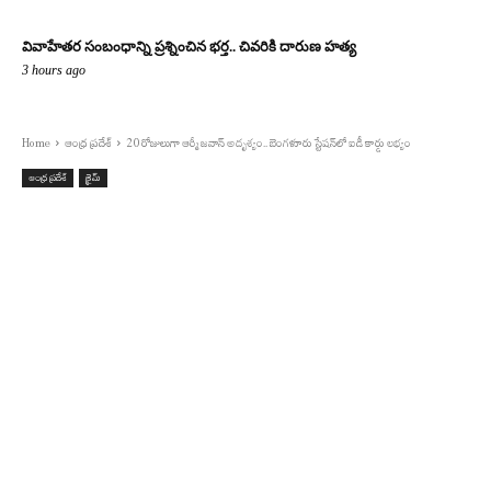
వివాహేతర సంబంధాన్ని ప్రశ్నించిన భర్త.. చివరికి దారుణ హత్య
3 hours ago