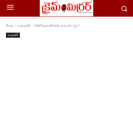
Home
ఆంధ్ర ప్రదేశ్
ఏపీలో పిడుగులతో కూడిన భయంకర వర్షం?
ఆంధ్ర ప్రదేశ్