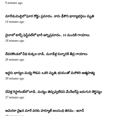
9 minutes ago
మారేడుమిల్లిలో ఘోర రోడ్డు ప్రమాదం.. కారు ఢీకొని భార్యాభర్తలు మృతి
14 minutes ago
చైనాలో టార్చ్ ఫెస్టివల్‌లో భారీ అగ్నిప్రమాదం.. 16 మందికి గాయాలు
18 minutes ago
దేవరకొండలో వీధి కుక్కల దాడి.. మూడేళ్ల చిన్నారికి తీవ్ర గాయాలు
26 minutes ago
ఇద్దరు భార్యల మధ్య గొడవ: ఒకరి మృతి, భయంతో మరొకరి ఆత్మహత్య
30 minutes ago
చేవెళ్ల రెస్టారెంట్‌లో దాడి.. మద్యం తెచ్చివ్వలేదని మేనేజర్‌పై ఐదుగురి దౌర్జన్యం
37 minutes ago
అమెరికా వైఖరి మారే వరకు హర్మూజ్‌ జలసంధి తెరవం : ఇరాన్‌