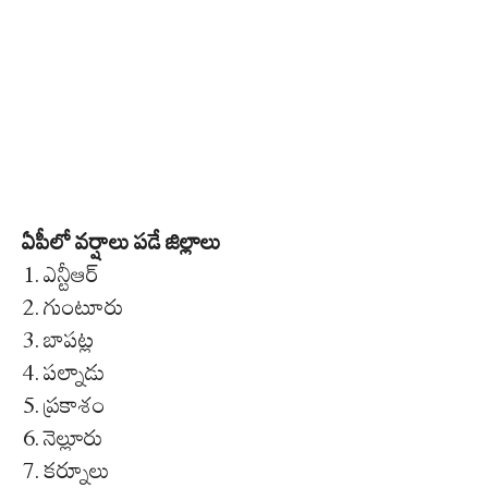
ఏపీలో వర్షాలు పడే జిల్లాలు
1. ఎన్టీఆర్
2. గుంటూరు
3. బాపట్ల
4. పల్నాడు
5. ప్రకాశం
6. నెల్లూరు
7. కర్నూలు