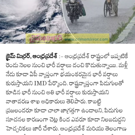
క్రైమ్ మిర్రర్, ఆంధ్రప్రదేశ్
:- ఆంధ్రప్రదేశ్ రాష్ట్రంలో ఇప్పటికే
రెండు నెలల నుంచి భారీ వర్షాలు దంచి కొడుతున్నాయి. మళ్లీ
నేడు కూడా ఏపీ వ్యాప్తంగా భయంకరమైన భారీ వర్షాలు
కురుస్తాయని IMD పేర్కొంది. రాష్ట్రవ్యాప్తంగా పిడుగులతో
కూడిన భారీ నుంచి అతి భారీ వర్షాలు కురుస్తాయని
వాతావరణ శాఖ అధికారులు తెలిపారు. కాబట్టి
ప్రజలందరూ కూడా చాలా జాగ్రత్తగా ఉండాలని, పిడుగుల
సూచనల కారణంగా చెట్ల కింద ఎవరూ కూడా నిలబడుద్దని
హెచ్చరికలు జారీ చేశారు. ఆంధ్రప్రదేశ్ మరియు తెలంగాణ