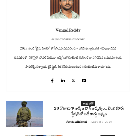
Vengal Reddy
https://crimemirror.com/
2025 నుంచి "క్రైమ్ మిర్రర్" లో సీనియర్ సబ్‌ఎడిటర్‌గా పనిచేస్తున్నారు. గత 4 ఏళ్లుగా వివిధ
దినపత్రికల్లో-వెబ్ సైట్-సోషల్ మీడియా ఆప్స్' లలో కంటెంట్ క్రియేటర్ గా పని చేసిన అనుభవం ఉంది.
పాలిటిక్స్‌, టెక్నాలజీ, లైఫ్‌ స్టైల్‌, బిజినెస్‌కు సంబంధించిన కంటెంట్‌ను రాయగలను.
ఆంధ్ర ప్రదేశ్
20 రోజులుగా ఆర్మీ జవాన్ అదృశ్యం.. బెంగళూరు
స్టేషన్‌లో ఐడీ కార్డు లభ్యం
Jyothi Alishetti
-
August 9, 2026