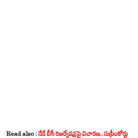
Read also :
నేడే బీసీ రిజర్వేషన్లపై విచారణ.. సుప్రీంకోర్టు