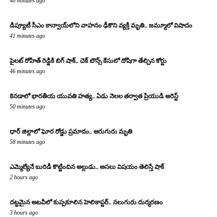
40 minutes ago
డిప్యూటీ సీఎం కాన్వాయ్‌లోని వాహనం ఢీకొని వ్యక్తి మృతి.. జమ్మూలో విషాదం
41 minutes ago
పైలట్ రోహిత్ రెడ్డికి బిగ్ షాక్.. చెక్ బౌన్స్ కేసులో దోషిగా తేల్చిన కోర్టు
46 minutes ago
కెనడాలో భారతీయ యువతి హత్య.. ఏడు నెలల తర్వాత ప్రియుడి అరెస్ట్
50 minutes ago
ధార్ జిల్లాలో ఘోర రోడ్డు ప్రమాదం.. ఆరుగురు మృతి
58 minutes ago
ఎమ్మెల్యేనే బురిడీ కొట్టించిన అల్లుడు.. అసలు విషయం తెలిస్తే షాక్
2 hours ago
దట్టమైన అటవీలో కుప్పకూలిన హెలికాప్టర్.. నలుగురు దుర్మరణం
3 hours ago