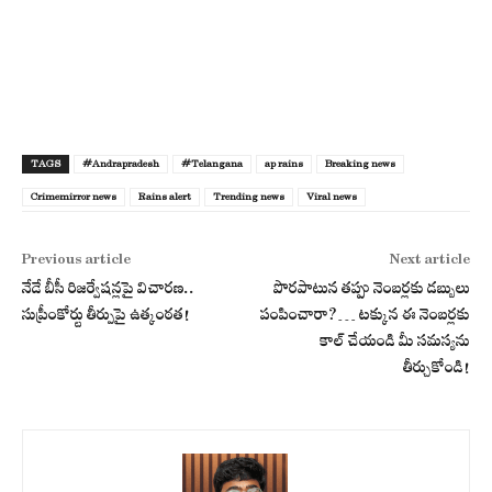
TAGS
#Andrapradesh
#Telangana
ap rains
Breaking news
Crimemirror news
Rains alert
Trending news
Viral news
Previous article
Next article
నేడే బీసీ రిజర్వేషన్లపై విచారణ..
పొరపాటున తప్పు నెంబర్లకు డబ్బులు
సుప్రీంకోర్టు తీర్పుపై ఉత్కంఠత!
పంపించారా?… టక్కున ఈ నెంబర్లకు
కాల్ చేయండి మీ సమస్యను
తీర్చుకోండి!