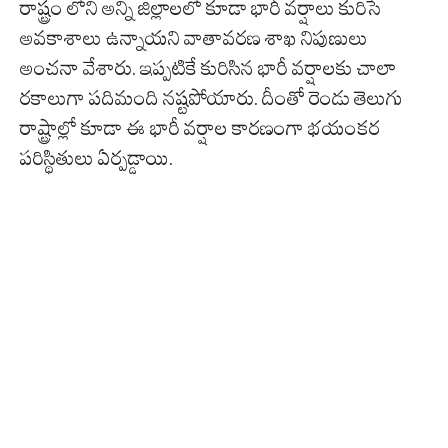
రాష్ట్రం లోని అన్ని జిల్లాలలో కూడా భారీ వర్షాలు కురిసే
అవకాశాలు ఉన్నాయని వాతావరణ శాఖ నిపుణులు
అంచనా వేశారు. ఇప్పటికే కురిసిన భారీ వర్షాలకు చాలా
రకాలుగా పదిమంది నష్టపోయారు. దీంతో రెండు తెలుగు
రాష్ట్రాల్లో కూడా ఈ భారీ వర్షాల కారణంగా భయంకర
పరిస్థితులు ఏర్పడ్డాయి.