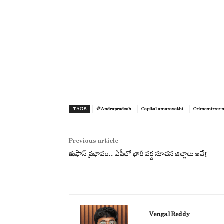
TAGS
#Andrapradesh
Capital amaravathi
Crimemirror 
Previous article
తుఫాన్ ప్రభావం.. ఏపీలో భారీ వర్ష సూచన జిల్లాలు ఇవే!
Vengal Reddy