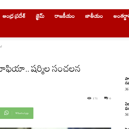
ఆంధ్ర ప్రదేశ్
క్రైమ్
రాజకీయం
జాతీయం
అంతర్జ
ు!
 మాఫియా.. షర్మిల సంచలన
పా
సమ
36
171
0
ఏడ
ఘ
WhatsApp
56