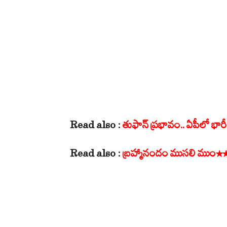
Read also :
తుఫాన్ ప్రభావం.. ఏపీలో భారీ
Read also :
బ్రహ్మానందం ముసలి ముం*** 