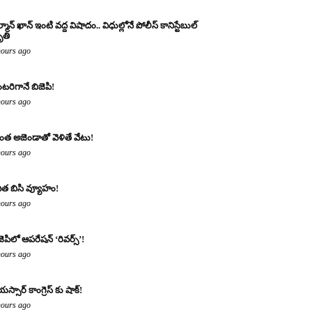
్మాన్ ఖాన్ ఇంటి వద్ద విషాదం.. విధుల్లోనే పోలీస్ కానిస్టేబుల్
తి
hours ago
టరిగానే బిజెపి!
hours ago
ంత అజెండాతో వెళితే వేటు!
hours ago
ిత బిసి వ్యూహం!
hours ago
జెపిలో ఆపరేషన్ ‘రివర్స్’!
hours ago
యస్సార్ కాంగ్రెస్ కు షాక్!
hours ago