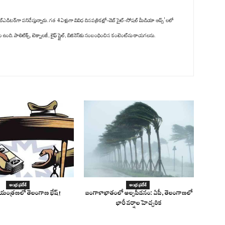
్‌ఎడిటర్‌గా పనిచేస్తున్నారు. గత 4 ఏళ్లుగా వివిధ దినపత్రికల్లో-వెబ్ సైట్-సోషల్ మీడియా ఆప్స్' లలో
ది. పాలిటిక్స్‌, టెక్నాలజీ, లైఫ్‌ స్టైల్‌, బిజినెస్‌కు సంబంధించిన కంటెంట్‌ను రాయగలను.
ఆంధ్ర ప్రదేశ్
ఆంధ్ర ప్రదేశ్
నియంత్రణలో తెలంగాణ భేష్!
బంగాళాఖాతంలో అల్పపీడనం: ఏపీ, తెలంగాణలో
భారీ వర్షాల హెచ్చరిక