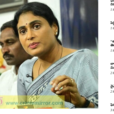
ఘో
వ
1 
పెద
1 
“త
తె
1 
లా
మర
2 
వై
2 
ఘో
3 