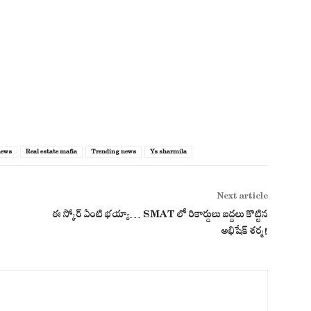
news
Real estate mafia
Trending news
Ys sharmila
Next article
ఈ స్కోర్ ఏంటి భయ్యా… SMAT లో రికార్డులు బద్దలు కొట్టిన
అభిషేక్ శర్మ!