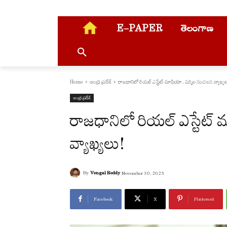
E-PAPER
తెలంగాణ
Home
ఆంధ్ర ప్రదేశ్
రాజధానిలో రియల్ ఎస్టేట్ మాఫియా.. షర్మిల సంచలన వ్యాఖ్యల
ఆంధ్ర ప్రదేశ్
రాజధానిలో రియల్ ఎస్టేట్
వ్యాఖ్యలు!
By
Vengal Reddy
November 30, 2025
Facebook
X
Pinterest