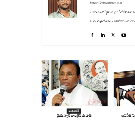
https://crimemirror.com/
2025 నుంచి "క్రైమ్ మిర్రర్" లో సీనియర్ సబ
కంటెంట్ క్రియేటర్ గా పని చేసిన అనుభవం ఉం
ఆంధ్ర ప్రదేశ్
వైయస్సార్ కాంగ్రెస్ కు షాక్!
అవినీతి 