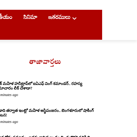
ాతీయం
సినిమా
ఇతరములు
తాజావార్తలు
క్ మహిళ హనీట్రాప్‌లో ఐఏఎఫ్ వింగ్ కమాండర్.. రహస్య
ాచారం లీక్ చేశాడా?
 minutes ago
ాది తర్వాత ఇంట్లో మహిళ అస్థిపంజరం.. బెంగళూరులో షాకింగ్
టన!
 minutes ago