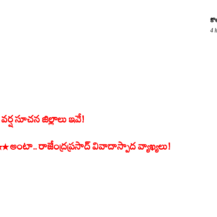
కొ
4 
 వర్ష సూచన జిల్లాలు ఇవే!
అంటా.. రాజేంద్రప్రసాద్ వివాదాస్పాద వ్యాఖ్యలు!