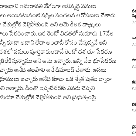
్ట్ర రాజధాని అమరావతి వేగంగా అభివృద్ధి పనులు
సల
ాలు అయినటువంటి షర్మిల సంచలన ఆరోపణలు చేశారు.
మృ
3 
ుల్లోకి వెళ్లిపోతుంది అని ఆమె కీలక వ్యాఖ్యలు
కరాలు సేకరించారు. ఇక రెండో విడతలో సుమారు 17వేల
ఒం
్నీ కూడా అదాని లేదా అంబానీ కోసం చేస్తున్నవే అని
3 
శలో పనులు పూర్తికాకుండానే రెండో దశ భూ సేకరణ
్యతిరేకిస్తున్నాము అని ఆమె అన్నారు. ఇన్ని వేల భూసేకరణ
సొ
3 
లు ఇచ్చారు అనేది తెలపాలి అనే డిమాండ్ చేశారు. అసలు
భూములు ఇచ్చారు అనేది కూడా ఒక శ్వేత పత్రం ద్వారా
కవ
 అన్నారు. దీంతో ఇప్పటివరకు ఎవరు చెప్పని
3 
ియా చేతుల్లోకి వెళ్లిపోతుంది అని ప్రభుత్వంపై
బి
3 
వై
4 