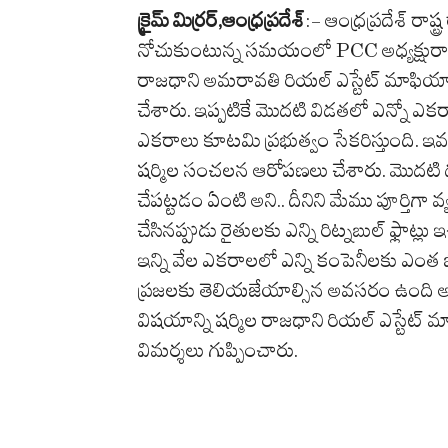
క్రైమ్ మిర్రర్,ఆంధ్రప్రదేశ్
:- ఆంధ్రప్రదేశ్ రాష
నోచుకుంటున్న సమయంలో PCC అధ్యక్షుర
రాజధాని అమరావతి రియల్ ఎస్టేట్ మాఫియా చేత
చేశారు. ఇప్పటికే మొదటి విడతలో ఎన్నో ఎ
ఎకరాలు కూటమి ప్రభుత్వం సేకరిస్తుంది. ఇవన
షర్మిల సంచలన ఆరోపణలు చేశారు. మొదటి ద
చేపట్టడం ఏంటి అని.. దీనిని మేము పూర్తిగా వ
చేసినప్పుడు రైతులకు ఎన్ని రిట్నబుల్ ఫ్లాట్
ఇన్ని వేల ఎకరాలలో ఎన్ని కంపెనీలకు ఎంత 
ప్రజలకు తెలియజేయాల్సిన అవసరం ఉంది అని
విషయాన్ని షర్మిల రాజధాని రియల్ ఎస్టేట్ మాఫ
విమర్శలు గుప్పించారు.