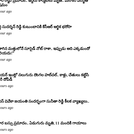
ర రోడ్డు ప్రమాదం.. ఇద్దరు కార్మికులు మృతి.. మరొకరి పరిస్థితి
ిషమం
hour ago
్ది సుదర్శన్ రెడ్డి కుటుంబానికి కేసీఆర్ ఆర్థిక భరోసా
hour ago
ాగిన మత్తులోనే సూసైడ్ నోట్ రాశా.. ఇప్పుడు అది ఎక్కడుందో
లియదు!”
hour ago
యర్ ఇంట్లో నలుగురు దొంగల హల్‌చల్.. కాళ్లు, చేతులు కట్టేసి
ీ దోపిడీ
hours ago
ఎస్ వివేకా జయంతి సందర్భంగా సునీతా రెడ్డి కీలక వ్యాఖ్యలు..
hours ago
ర బస్సు ప్రమాదం.. ఏడుగురు మృతి, 11 మందికి గాయాలు
hours ago