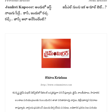
Previous article
Next article
Janhvi Kapoor: అందులో జస్ట్
ఐపీఎల్ నుంచి ఇక ఆ రూల్ ఔట్..?
నాలుగు సీన్లే.. కానీ, ఇందులో రచ్చ
రచ్చే.. జాన్వీ అలా అనేసిందేంటి?
Shiva Krishna
http://www.crimemirror.com
శివకృష్ణ క్రైమ్ మిర్రర్ వెబ్‌సైట్‌లో డిజిటల్ జర్నలిస్టుగా పని చేస్తున్నారు. క్రైమ్, రాజకీయాలు, సామాజిక
అంశాలు మరియు ప్రజలకు సంబంధించిన తాజా పరిణామాలపై వార్తలు, విశ్లేషణాత్మక కథనాలు
రాస్తున్నారు. వార్తలను ప్రచురించే ముందు విశ్వసనీయ వనరులు, అధికారిక ప్రకటనలు మరియు