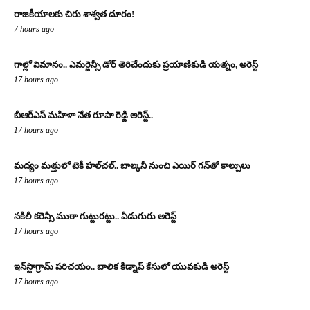
రాజకీయాలకు చిరు శాశ్వత దూరం!
7 hours ago
గాల్లో విమానం.. ఎమర్జెన్సీ డోర్ తెరిచేందుకు ప్రయాణికుడి యత్నం, అరెస్ట్
17 hours ago
బీఆర్ఎస్ మహిళా నేత రూపా రెడ్డి అరెస్ట్..
17 hours ago
మద్యం మత్తులో టెకీ హల్‌చల్.. బాల్కనీ నుంచి ఎయిర్ గన్‌తో కాల్పులు
17 hours ago
నకిలీ కరెన్సీ ముఠా గుట్టురట్టు.. ఏడుగురు అరెస్ట్
17 hours ago
ఇన్‌స్టాగ్రామ్ పరిచయం.. బాలిక కిడ్నాప్ కేసులో యువకుడి అరెస్ట్
17 hours ago