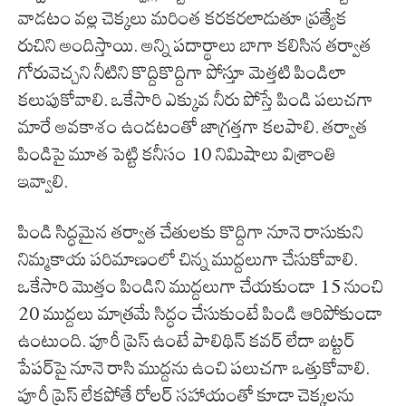
వాడటం వల్ల చెక్కలు మరింత కరకరలాడుతూ ప్రత్యేక
రుచిని అందిస్తాయి. అన్ని పదార్థాలు బాగా కలిసిన తర్వాత
గోరువెచ్చని నీటిని కొద్దికొద్దిగా పోస్తూ మెత్తటి పిండిలా
కలుపుకోవాలి. ఒకేసారి ఎక్కువ నీరు పోస్తే పిండి పలుచగా
మారే అవకాశం ఉండటంతో జాగ్రత్తగా కలపాలి. తర్వాత
పిండిపై మూత పెట్టి కనీసం 10 నిమిషాలు విశ్రాంతి
ఇవ్వాలి.
పిండి సిద్ధమైన తర్వాత చేతులకు కొద్దిగా నూనె రాసుకుని
నిమ్మకాయ పరిమాణంలో చిన్న ముద్దలుగా చేసుకోవాలి.
ఒకేసారి మొత్తం పిండిని ముద్దలుగా చేయకుండా 15 నుంచి
20 ముద్దలు మాత్రమే సిద్ధం చేసుకుంటే పిండి ఆరిపోకుండా
ఉంటుంది. పూరీ ప్రెస్ ఉంటే పాలిథిన్ కవర్ లేదా బట్టర్
పేపర్‌పై నూనె రాసి ముద్దను ఉంచి పలుచగా ఒత్తుకోవాలి.
పూరీ ప్రెస్ లేకపోతే రోలర్ సహాయంతో కూడా చెక్కలను