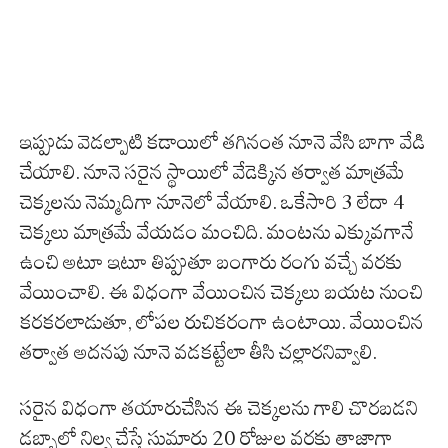
ఇప్పుడు వెడల్పాటి కడాయిలో తగినంత నూనె వేసి బాగా వేడి
చేయాలి. నూనె సరైన స్థాయిలో వేడెక్కిన తర్వాత మాత్రమే
చెక్కలను నెమ్మదిగా నూనెలో వేయాలి. ఒకేసారి 3 లేదా 4
చెక్కలు మాత్రమే వేయడం మంచిది. మంటను ఎక్కువగానే
ఉంచి అటూ ఇటూ తిప్పుతూ బంగారు రంగు వచ్చే వరకు
వేయించాలి. ఈ విధంగా వేయించిన చెక్కలు బయట నుంచి
కరకరలాడుతూ, లోపల రుచికరంగా ఉంటాయి. వేయించిన
తర్వాత అదనపు నూనె వడకట్టేలా తీసి చల్లారనివ్వాలి.
సరైన విధంగా తయారుచేసిన ఈ చెక్కలను గాలి చొరబడని
డబ్బాలో నిల్వ చేస్తే సుమారు 20 రోజుల వరకు తాజాగా