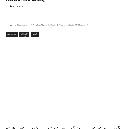
టిడిపిలోకి దేవినేని అవినాష్?
23 hours ago