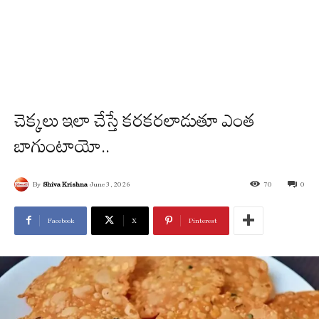
చెక్కలు ఇలా చేస్తే కరకరలాడుతూ ఎంత
బాగుంటాయో..
By
Shiva Krishna
June 3, 2026
70
0
Facebook
X
Pinterest