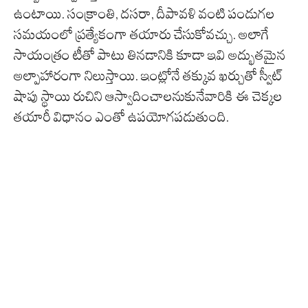
ఉంటాయి. సంక్రాంతి, దసరా, దీపావళి వంటి పండుగల
సమయంలో ప్రత్యేకంగా తయారు చేసుకోవచ్చు. అలాగే
సాయంత్రం టీతో పాటు తినడానికి కూడా ఇవి అద్భుతమైన
అల్పాహారంగా నిలుస్తాయి. ఇంట్లోనే తక్కువ ఖర్చుతో స్వీట్
షాపు స్థాయి రుచిని ఆస్వాదించాలనుకునేవారికి ఈ చెక్కల
తయారీ విధానం ఎంతో ఉపయోగపడుతుంది.