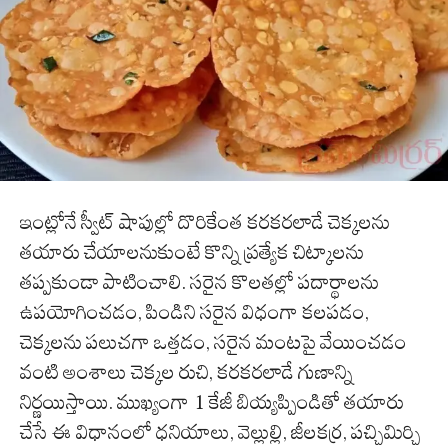
ఇంట్లోనే స్వీట్ షాపుల్లో దొరికేంత కరకరలాడే చెక్కలను
తయారు చేయాలనుకుంటే కొన్ని ప్రత్యేక చిట్కాలను
తప్పకుండా పాటించాలి. సరైన కొలతల్లో పదార్థాలను
ఉపయోగించడం, పిండిని సరైన విధంగా కలపడం,
చెక్కలను పలుచగా ఒత్తడం, సరైన మంటపై వేయించడం
వంటి అంశాలు చెక్కల రుచి, కరకరలాడే గుణాన్ని
నిర్ణయిస్తాయి. ముఖ్యంగా 1 కేజీ బియ్యప్పిండితో తయారు
చేసే ఈ విధానంలో ధనియాలు, వెల్లుల్లి, జీలకర్ర, పచ్చిమిర్చి