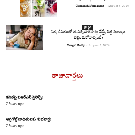
Ganapathi Janagama
-
August 5, 2026
లైఫ్ స్టైల్
నిత్య జీవితంలో ఈ చిన్న పొరపాట్లు చేస్తే, పెద్ద మూల్యం
చెల్లించుకోవాల్సిందే!
Vengal Reddy
-
August 5, 2026
తాజావార్తలు
కవితపై బిఆర్ఎస్ సైలెన్స్!
7 hours ago
అగ్రిగోల్డ్ బాధితులకు శుభవార్త!
7 hours ago