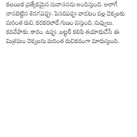
కలయిక ప్రత్యేకమైన సువాసనను అందిస్తుంది. అలాగే
నానబెట్టిన శెనగపప్పు, పెసరపప్పు వాడటం వల్ల చెక్కలకు
మరింత రుచి, కరకరలాడే గుణం వస్తుంది. నువ్వులు,
కరివేపాకు, కారం, ఉప్పు, బట్టర్ కలిపి తయారుచేసే ఈ
మిశ్రమం చెక్కలను మరింత రుచికరంగా మారుస్తుంది.