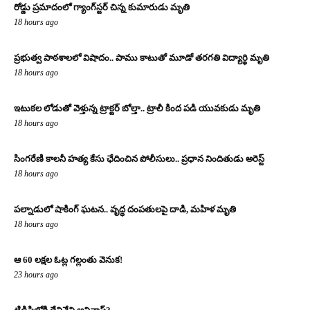
రోడ్డు ప్రమాదంలో గ్యాంగ్‌స్టర్ చిన్న కుమారుడు మృతి
18 hours ago
ప్రభుత్వ పాఠశాలలో విషాదం.. పాము కాటుతో మూడో తరగతి విద్యార్థి మృతి
18 hours ago
ఇటుకల లోడుతో వెళ్తున్న ట్రాక్టర్ బోల్తా.. ట్రాలీ కింద పడి యువకుడు మృతి
18 hours ago
సింగరేణి కాలనీ హత్య కేసు ఛేదించిన పోలీసులు.. ప్రధాన నిందితుడు అరెస్ట్
18 hours ago
పల్నాడులో షాకింగ్ ఘటన.. వృద్ధ దంపతులపై దాడి, మహిళ మృతి
18 hours ago
ఆ 60 లక్షల ఓట్ల గల్లంతు వెనుక!
23 hours ago