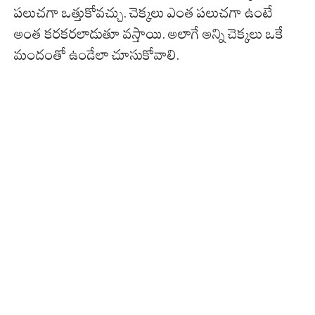
పలుచగా ఒత్తుకోవచ్చు. చెక్కలు ఎంత పలుచగా ఉంటే
అంత కరకరలాడుతూ వస్తాయి. అలాగే అన్ని చెక్కలు ఒకే
మందంతో ఉండేలా చూసుకోవాలి.