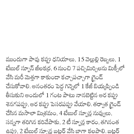
ముందుగా పావు కప్పు ధనియాలు, 15 వెల్లుల్లి రెబ్బలు, 1
టేబుల్ స్పూన్ జీలకర్ర, 6 నుంచి 7 పచ్చిమిర్చిలను మిక్సీలో
వేసి మరీ మెత్తగా కాకుండా కచ్చాపచ్చాగా గ్రైండ్
చేసుకోవాలి. అనంతరం పెద్ద గిన్నెలో 1 కేజీ బియ్యప్పిండి
తీసుకుని అందులో 1 గంట పాటు నానబెట్టిన అర కప్పు
శెనగపప్పు, అర కప్పు పెసరపప్పు వేయాలి. తర్వాత గ్రైండ్
చేసిన మసాలా మిశ్రమం, 4 టేబుల్ స్పూన్ల నువ్వులు,
సన్నగా తరిగిన కరివేపాకు, 2 టీ స్పూన్ల కారం, తగినంత
ఉప్పు, 2 టేబుల్ స్పూన్ల బట్టర్ వేసి బాగా కలపాలి. బట్టర్