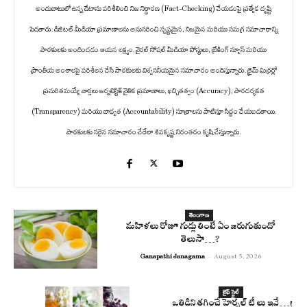
అందుబాటులో ఉన్న డేటాను పరిశీలించి నిజ నిర్ధారణ (Fact-Checking) చేయడంపై ప్రత్యేక దృష్టి
పెడతారు. డిజిటల్ మీడియా ప్రమాణాలను అనుసరించి స్పష్టమైన, నిజమైన మరియు సమగ్ర సమాచారాన్ని
పాఠకులకు అందించడం ఆయన లక్ష్యం. వైరల్ సోషల్ మీడియా పోస్టులు, బ్రేకింగ్ న్యూస్ మరియు
ప్రాంతీయ అంశాలపై పరిశీలన చేసి పాఠకులకు విశ్వసనీయమైన సమాచారం అందిస్తున్నారు. క్రైమ్ మిర్రర్లో
ప్రచురితమయ్యే వార్తలు జర్నలిస్టిక్ నైతిక ప్రమాణాలు, ఖచ్చితత్వం (Accuracy), పారదర్శకత
(Transparency) మరియు బాధ్యత (Accountability) సూత్రాలను పాటిస్తూ సిద్ధం చేయబడతాయి.
పాఠకులకు సరైన సమాచారం చేరేలా శివకృష్ణ నిరంతరం కృషి చేస్తున్నారు.
తెలంగాణ
మహిళలు రోజూ గుడ్లు తింటే ఏం జరుగుతుందో
తెలుసా…?
Ganapathi Janagama
-
August 5, 2026
లైఫ్ స్టైల్
ఒత్తిడిని తగ్గించే హెర్బల్ టీ లు ఇవే…!