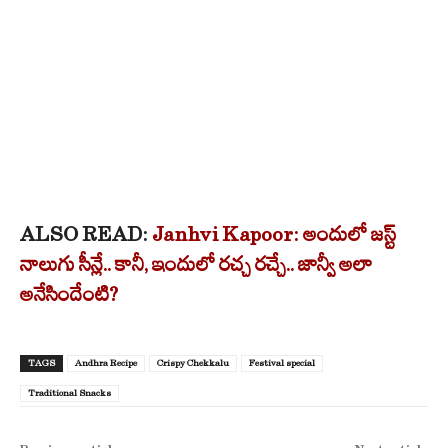
ALSO READ:
Janhvi Kapoor: అందులో జస్ట్
నాలుగు సీన్లే.. కానీ, ఇందులో రచ్చ రచ్చే.. జాన్వీ అలా
అనేసిందేంటి?
TAGS
Andhra Recipe
Crispy Chekkalu
Festival special
Traditional Snacks