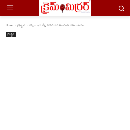
Home
లైఫ్ స్టైల్
చెక్కలు ఇలా చేస్తే కరకరలాడుతూ ఎంత బాగుంటాయో..
లైఫ్ స్టైల్