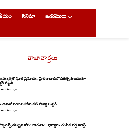
ాతీయం
సినిమా
ఇతరములు
తాజావార్తలు
జమండ్రిలో ఘోర ప్రమాదం.. హైదరాబాద్‌లో చికిత్స పొందుతూ
క్టర్ మృతి
 minutes ago
టూలతో బయటపడిన నటి హత్య మిస్టరీ..
 minutes ago
్సూరెన్స్ డబ్బుల కోసం దారుణం.. భార్యను చంపిన భర్త అరెస్ట్