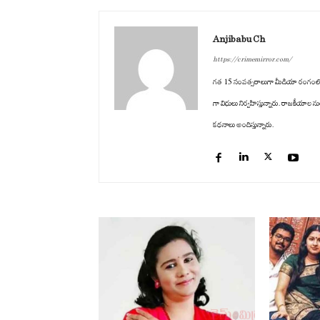
Anjibabu Ch
https://crimemirror.com/
గత 15 సంవత్సరాలుగా మీడియా రంగంలో ఉన్నార
గా విధులు నిర్వహిస్తున్నారు. రాజకీయాల ను
కథనాలు అందిస్తున్నారు.