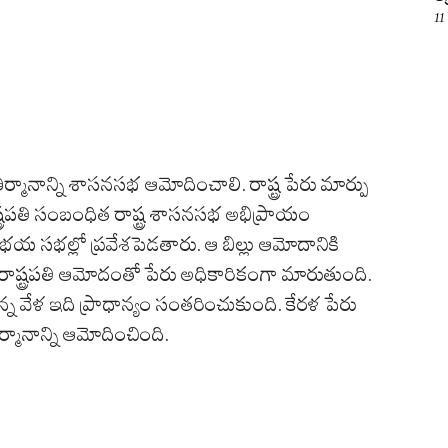
11
ీర్మానాన్ని శాసనసభ ఆమోదించాలి. రాష్ట్ర పేరు మార్పు
రాష్ట్రపతి సంబంధిత రాష్ట్ర శాసనసభ అభిప్రాయం
 ఉభయ సభల్లో ప్రవేశపెడతారు. ఆ బిల్లు ఆమోదానికి
ాష్ట్రపతి ఆమోదంతో పేరు అధికారికంగా మారుతుంది.
్న వేళ ఇది ప్రాధాన్యం సంతరించుకుంది. కేరళ పేరు
ీర్మానాన్ని ఆమోదించింది.