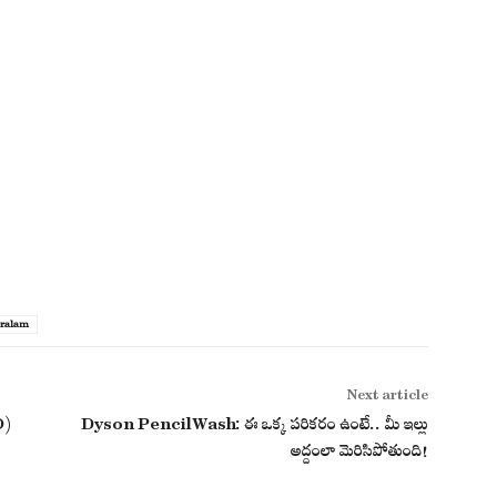
ralam
Next article
O)
Dyson PencilWash: ఈ ఒక్క పరికరం ఉంటే.. మీ ఇల్లు
అద్దంలా మెరిసిపోతుంది!