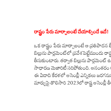
రాష్ట్రం పేరు మార్చాలంటే చేయాల్సిందే ఇదే!
ఒక రాష్ట్రం పేరు మార్చాలంటే ఆ ప్రతిపాదన త
బిల్లును పార్లమెంట్‌లో ప్రవేశపెట్టేముందు 
తీసుకుంటారు. తర్వాత బిల్లును పార్లమెంట్‌
సాధారణ మెజారిటీ సరిపోతుంది. అనంతరం ర
ఈ ఏడాది కేరళలో అసెంబ్లీ ఎన్నికలు జరగనున
మార్పుపై తొలిసారి 2023లో రాష్ట్ర అసెంబ్లీ త