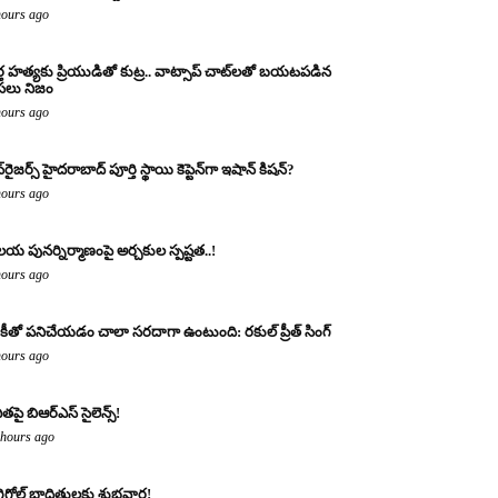
hours ago
్త హత్యకు ప్రియుడితో కుట్ర.. వాట్సాప్ చాట్‌లతో బయటపడిన
లు నిజం
hours ago
‌రైజర్స్ హైదరాబాద్ పూర్తి స్థాయి కెప్టెన్‌గా ఇషాన్ కిషన్?
hours ago
య పునర్నిర్మాణంపై అర్చకుల స్పష్టత..!
hours ago
కీతో పనిచేయడం చాలా సరదాగా ఉంటుంది: రకుల్ ప్రీత్ సింగ్
hours ago
ితపై బిఆర్ఎస్ సైలెన్స్!
 hours ago
్రిగోల్డ్ బాధితులకు శుభవార్త!