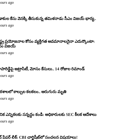
hours ago
డాకుల కేసు వెనక్కి తీసుకున్న తమిళనాడు సీఎం విజయ్ భార్య..
hours ago
ష్ట్ర ప్రయోజనాల కోసం వ్యక్తిగత అవమానాలనైనా ఎదుర్కొంటా:
ఎం విజయ్
hours ago
పారెడ్డిపై అట్రాసిటీ, మోసం కేసులు.. 14 రోజుల రిమాండ్
hours ago
ఠశాలలో కాల్పుల కలకలం.. ఆరుగురు మృతి
hours ago
థానిక ఎన్నికలకు సన్నద్ధం కండి: అధికారులకు SEC కీలక ఆదేశాలు
hours ago
ట్ పేపర్ లీక్: CBI చార్జిషీట్‌లో సంచలన విషయాలు!