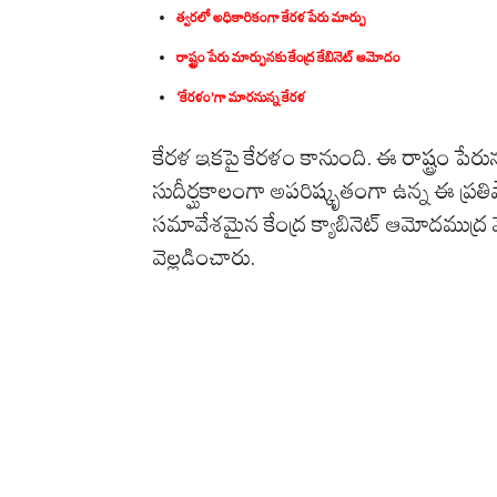
త్వరలో అధికారికంగా కేరళ పేరు మార్పు
రాష్ట్రం పేరు మార్పునకు కేంద్ర కేబినెట్ ఆమోదం
‘కేరళం’గా మారనున్న కేరళ
కేరళ ఇకపై కేరళం కానుంది. ఈ రాష్ట్రం పేరున
సుదీర్ఘకాలంగా అపరిష్కృతంగా ఉన్న ఈ ప్ర
సమావేశమైన కేంద్ర క్యాబినెట్‌ ఆమోదముద్ర వేసి
వెల్లడించారు.