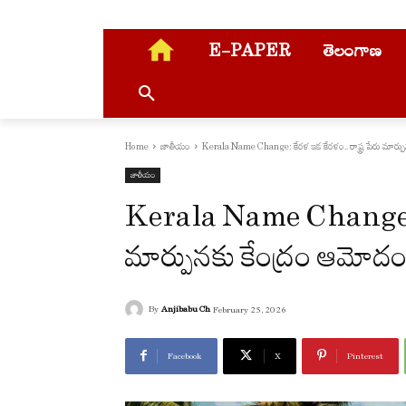
E-PAPER
తెలంగాణ
Home
జాతీయం
Kerala Name Change: కేరళ ఇక కేరళం.. రాష్ట్ర పేరు మార్ప
జాతీయం
Kerala Name Change: కేర
మార్పునకు కేంద్రం ఆమోదం
By
Anjibabu Ch
February 25, 2026
Facebook
X
Pinterest