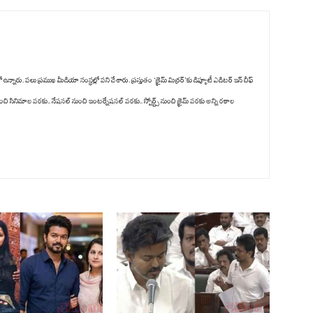
ు. పలు ప్రముఖ మీడియా సంస్థల్లో పని చేశారు. ప్రస్తుతం ‘క్రైమ్ మిర్రర్’కు డిప్యూటీ ఎడిటర్ ఇన్ చీఫ్
ంచి సినిమాల వరకు.. నేషనల్ నుంచి ఇంటర్నేషనల్ వరకు.. స్పోర్ట్స్ నుంచి క్రైమ్ వరకు అన్ని రకాల