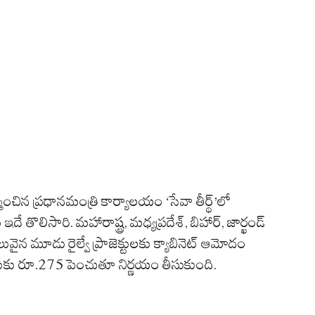
మించిన ప్రధానమంత్రి కార్యాలయం ‘సేవా తీర్థ్‌’లో
 ఇదే తొలిసారి. మహారాష్ట్ర, మధ్యప్రదేశ్‌, బిహార్‌, జార్ఖండ్‌
వైన మూడు రైల్వే ప్రాజెక్టులకు క్యాబినెట్‌ ఆమోదం
లుకు రూ.275 పెంచుతూ నిర్ణయం తీసుకుంది.