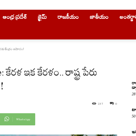
ఆంధ్ర ప్రదేశ్
క్రైమ్
రాజకీయం
జాతీయం
అంతర్జ
ునకు కేంద్రం ఆమోదం!
ళ ఇక కేరళం.. రాష్ట్ర పేరు
!
రా
డా
28
237
0
టా
50
WhatsApp
ఇన