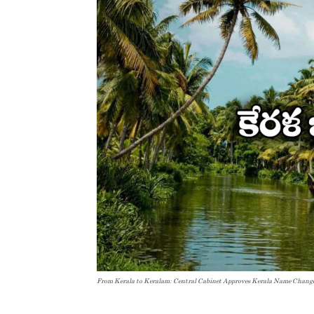
From Kerala to Keralam: Central Cabinet Approves Kerala Name Chang