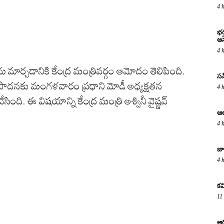
4 
భర
అస
4 
ు మార్చడానికి కేంద్ర మంత్రివర్గం ఆమోదం తెలిపింది.
సన్
తిపాదనకు మంగళవారం ప్రధాని మోడీ అధ్యక్షతన
4 
ంది. ఈ విషయాన్ని కేంద్ర మంత్రి అశ్వినీ వైష్ణవ్‌
ఆల
4 
జా
4 
కవ
11
అగ