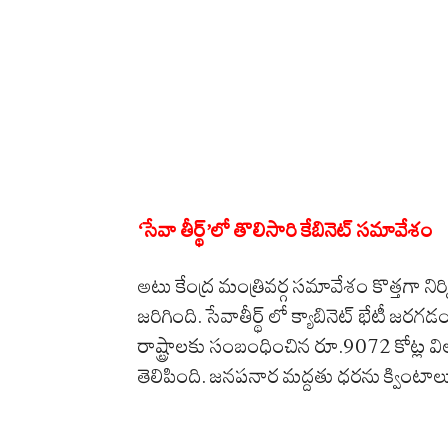
‘సేవా తీర్థ్‌’లో తొలిసారి కేబినెట్ సమావేశం
అటు కేంద్ర మంత్రివర్గ సమావేశం కొత్తగా నిర్
జరిగింది. సేవాతీర్థ్‌ లో క్యాబినెట్‌ భేటీ జరగడం
రాష్ట్రాలకు సంబంధించిన రూ.9072 కోట్ల విలు
తెలిపింది. జనపనార మద్దతు ధరను క్వింటా