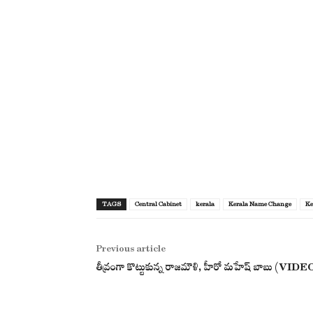
TAGS
Central Cabinet
kerala
Kerala Name Change
Ke
Previous article
తీవ్రంగా కొట్టుకున్న రాజమౌళి, హీరో మహేష్ బాబు (VIDE