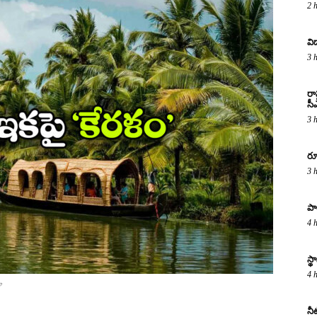
2 
వి
3 
రా
సీ
3 
రూ
3 
పా
4 
స్
4 
e
నీ