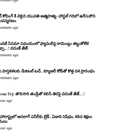
ట్ కోచింగ్ కి వెళ్లిన యువతి ఆత్మహత్య- హాస్టల్ గదిలో ఉరేసుకొని
లవన్మరణం
 minutes ago
దటి సినిమా సమయంలో ఫ్యామిలీపై కామెంట్లు తట్టుకోలేక
్చా…! వరుణ్ తేజ్
 minutes ago
ీ హస్తకళలకు డిజిటల్ టచ్.. క్యూఆర్ కోడ్‌తో కొత్త దశ ప్రారంభం
 minutes ago
run Tej: తొలిసారి తండ్రితో కలిసి తెరపై వరుణ్ తేజ్…!
hour ago
ారాష్ట్రలో అనలాగ్‌ పనీర్‌కు బ్రేక్.. ఏడాది నిషేధం, కఠిన శిక్షలు
మలు
hour ago