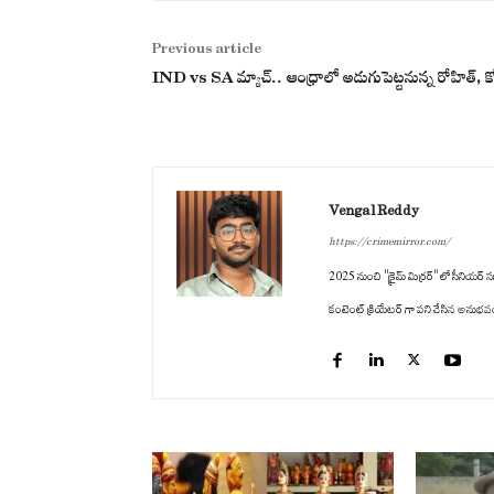
Previous article
IND vs SA మ్యాచ్.. ఆంధ్రాలో అడుగుపెట్టనున్న రోహిత్, కో
Vengal Reddy
https://crimemirror.com/
2025 నుంచి "క్రైమ్ మిర్రర్" లో సీనియర్ సబ
కంటెంట్ క్రియేటర్ గా పని చేసిన అనుభవం ఉం