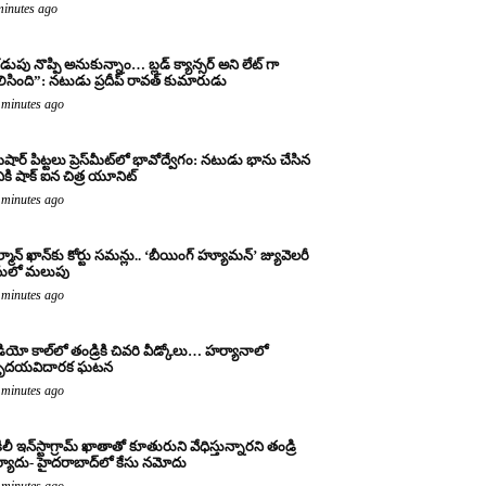
minutes ago
డుపు నొప్పి అనుకున్నాం… బ్లడ్ క్యాన్సర్ అని లేట్ గా
లిసింది”: నటుడు ప్రదీప్ రావత్ కుమారుడు
 minutes ago
షార్ పిట్టలు ప్రెస్‌మీట్‌లో భావోద్వేగం: నటుడు భాను చేసిన
ికి షాక్ ఐన చిత్ర యూనిట్
 minutes ago
్మాన్ ఖాన్‌కు కోర్టు సమన్లు.. ‘బీయింగ్ హ్యూమన్’ జ్యువెలరీ
సులో మలుపు
 minutes ago
డియో కాల్‌లో తండ్రికి చివరి వీడ్కోలు… హర్యానాలో
ృదయవిదారక ఘటన
 minutes ago
ిలీ ఇన్‌స్టాగ్రామ్ ఖాతాతో కూతురుని వేధిస్తున్నారని తండ్రి
ర్యాదు- హైదరాబాద్‌లో కేసు నమోదు
 minutes ago