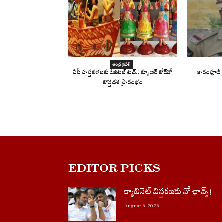
ఆంధ్ర ప్రదేశ్
ఏపీ హస్తకళలకు డిజిటల్ టచ్.. క్యూఆర్ కోడ్‌తో
కారంపూడి ఎ
కొత్త దశ ప్రారంభం
EDITOR PICKS
క్యాబినెట్ విస్తరణకు నో ఛాన్స్!
August 6, 2026