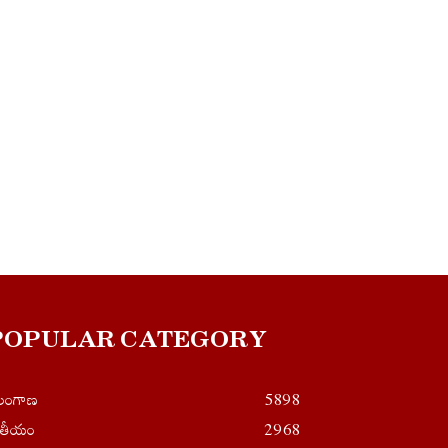
POPULAR CATEGORY
ెలంగాణ
5898
ాతీయం
2968