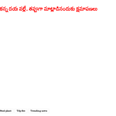
్న దయ వల్లే.. తప్పుగా మాట్లాడినందుకు క్షమాపణలు
Steel plant
Tdp fire
Trending news