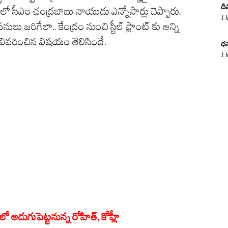
దీ
ంలో సీఎం చంద్రబాబు నాయుడు ఎన్నోసార్లు చెప్పారు.
1 
పనులు జరిగేలా.. కేంద్రం నుంచి స్టీల్ ప్లాంట్ కు అన్ని
వివరించిన విషయం తెలిసిందే.
ధన
1 
 అడుగుపెట్టనున్న రోహిత్, కోహ్లీ