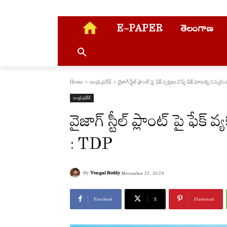
E-PAPER
తెలంగాణ
Home
ఆంధ్ర ప్రదేశ్
వైజాగ్ స్టీల్ ప్లాంట్ పై ఫేక్ వ్యక్తులు చెప్పే ఫేక్ మాటల్ని నమ్మ
ఆంధ్ర ప్రదేశ్
వైజాగ్ స్టీల్ ప్లాంట్ పై ఫేక్ 
: TDP
By
Vengal Reddy
November 23, 2025
Facebook
X
Pinterest