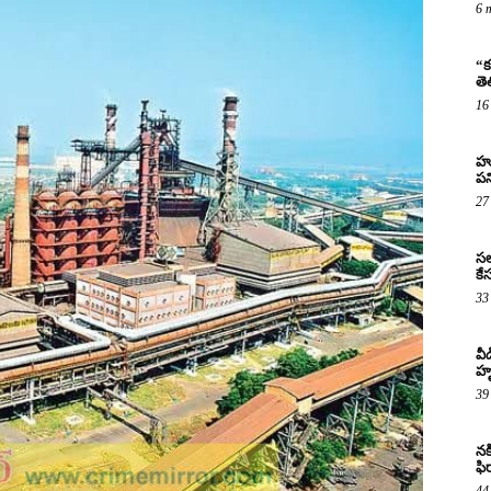
6 
“క
తె
16
హు
పన
27
సల
కే
33
వీ
హ
39
నక
ఫి
44