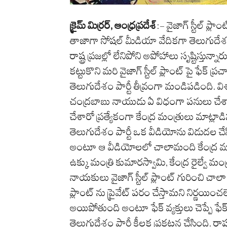
క్రైమ్ మిర్రర్, ఆంధ్రప్రదేశ్
:- వైజాగ్ స్టీల్ ప్ల
తాజాగా సోషల్ మీడియా వేదికగా తెలుగుదేశం పార
రాష్ట్ర ప్రజల్లో లేనిపోని అపోహాలు సృష్టిస్తున
కట్టుకొని మరి వైజాగ్ స్టీల్ ప్లాంట్ పై ఫేక్ ప
తెలుగుదేశం పార్టీ తీవ్రంగా మండిపడింది. వి
చంద్రబాబు నాయుడు ఏ విధంగా పనులు చేశారు
చేశారో ప్రత్యేకంగా కేంద్ర మంత్రులు మాట్
తెలుగుదేశం పార్టీ ఒక వీడియోను విడుదల చేసిం
అంటూ ఆ వీడియోలలో చాలామంది కేంద్ర మంత్ర
ఉక్కు మంత్రి కుమారస్వామి, కేంద్ర రైల్వే మ
నాయకులు వైజాగ్ స్టీల్ ప్లాంట్ గురించి చాలా
ప్లాంట్ ను ప్రైవేట్ పరం చేస్తామని నిర్ణయించ
అయిపోతుంది అంటూ ఫేక్ వ్యక్తులు చెప్పే 
తెలుగుదేశం పార్టీ కీలక ప్రకటన చేసింది. రాష