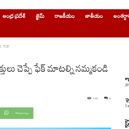
ఆంధ్ర ప్రదేశ్
క్రైమ్
రాజకీయం
జాతీయం
అంతర్జ
కండి : TDP
వ్యక్తులు చెప్పే ఫేక్ మాటల్ని నమ్మకండి
క్
20
198
0
‘హ
5 
WhatsApp
హై
ఫై