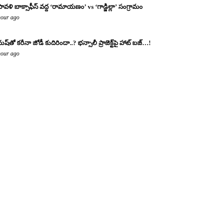
పావళి బాక్సాఫీస్ వద్ద ‘రామాయణం’ vs ‘గాడ్జిల్లా’ సంగ్రామం
hour ago
ుష్‌తో కరీనా జోడీ కుదిరిందా..? భన్సాలీ ప్రాజెక్ట్‌పై హాట్ బజ్…!
hour ago