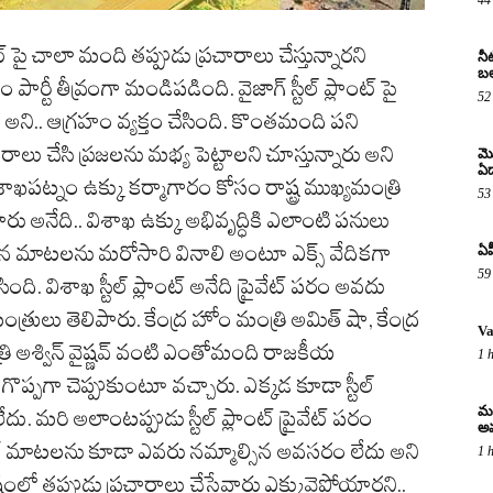
ాంట్ పై చాలా మంది తప్పుడు ప్రచారాలు చేస్తున్నారని
నీ
బ
్టీ తీవ్రంగా మండిపడింది. వైజాగ్ స్టీల్ ప్లాంట్ పై
52
్నారు అని.. ఆగ్రహం వ్యక్తం చేసింది. కొంతమంది పని
్రచారాలు చేసి ప్రజలను మభ్య పెట్టాలని చూస్తున్నారు అని
మొ
ఏడ
శాఖపట్నం ఉక్కు కర్మాగారం కోసం రాష్ట్ర ముఖ్యమంత్రి
53
 అనేది.. విశాఖ ఉక్కు అభివృద్ధికి ఎలాంటి పనులు
లాడిన మాటలను మరోసారి వినాలి అంటూ ఎక్స్ వేదికగా
ఏప
59
ది. విశాఖ స్టీల్ ప్లాంట్ అనేది ప్రైవేట్ పరం అవదు
ులు తెలిపారు. కేంద్ర హోం మంత్రి అమిత్ షా, కేంద్ర
Va
ంత్రి అశ్విన్ వైష్ణవ్ వంటి ఎంతోమంది రాజకీయ
1 
 గొప్పగా చెప్పుకుంటూ వచ్చారు. ఎక్కడ కూడా స్టీల్
మహ
లేదు. మరి అలాంటప్పుడు స్టీల్ ప్లాంట్ ప్రైవేట్ పరం
అ
ఫేక్ మాటలను కూడా ఎవరు నమ్మాల్సిన అవసరం లేదు అని
1 
్ట్రంలో తప్పుడు ప్రచారాలు చేసేవారు ఎక్కువైపోయారని..