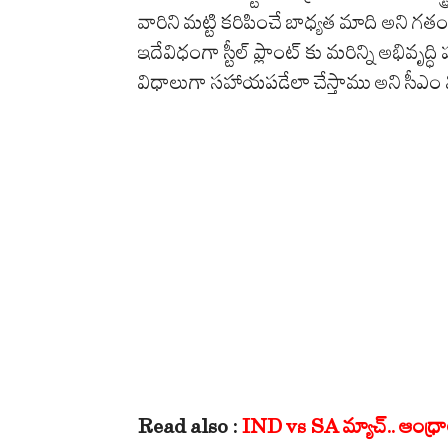
వారిని మట్టి కరిపించే బాధ్యత మాది అని గత
ఇదేవిధంగా స్టీల్ ప్లాంట్ కు మరిన్ని అభివృద్ధి 
విధాలుగా సహాయపడేలా చేస్తాము అని సీఎం 
Read also :
IND vs SA మ్యాచ్.. ఆంధ్రాలో