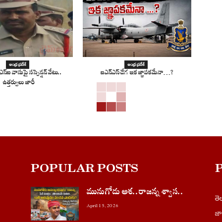
ఆంధ్ర ప్రదేశ్
ఆంధ్ర ప్రదేశ్
స్ఐ వాసుపై సస్పెన్షన్ వేటు..
ఐఎన్‌ఎస్ డేగ ఇక జ్ఞాపకమేనా…?
ఉత్తర్వులు జారీ
POPULAR POSTS
మునుగోడు ఆశ..రాజన్న శ్వాస..
త
April 15, 2026
జ