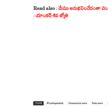
Read also :
మేము అనుభవించేదంతా వెంకన
: యాంకర్ శివ జ్యోతి
TAGS
#Andrapradesh
Crimemirror news
Fake news