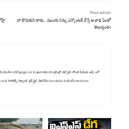
Next article
హ్లీ
నా కొడుకుని కాదు.. ముందు నిన్ను ఎన్కౌంటర్ చేస్తే ఆ బాధ ఏంటో
తెలుస్తుంది!
్‌ఎడిటర్‌గా పనిచేస్తున్నారు. గత 4 ఏళ్లుగా వివిధ దినపత్రికల్లో-వెబ్ సైట్-సోషల్ మీడియా ఆప్స్' లలో
ది. పాలిటిక్స్‌, టెక్నాలజీ, లైఫ్‌ స్టైల్‌, బిజినెస్‌కు సంబంధించిన కంటెంట్‌ను రాయగలను.