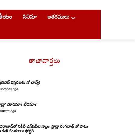
ాతీయం
సినిమా
ఇతరములు
తాజావార్తలు
యాబినెట్ విస్తరణకు నో ఛాన్స్!
 seconds ago
ైడ్రా’ మోదమా? ఖేదమా?
minutes ago
దరాబాద్‌లో నకిలీ ఎన్‌ఓసీల స్కాం- హైడ్రా రంగనాథ్ తో పాటు
ర్ డీజీ సంతకాలు ఫోర్జరీ