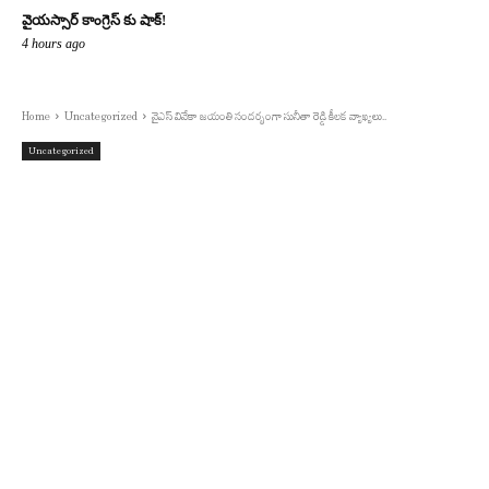
వైయస్సార్ కాంగ్రెస్ కు షాక్!
4 hours ago