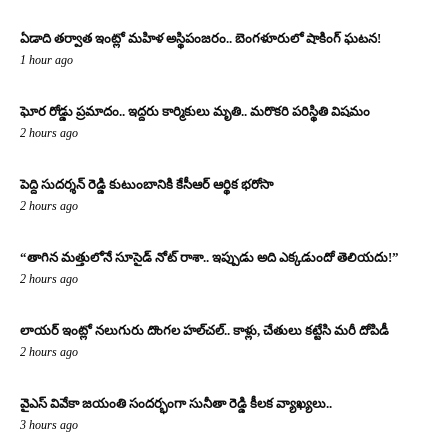
ఏడాది తర్వాత ఇంట్లో మహిళ అస్థిపంజరం.. బెంగళూరులో షాకింగ్ ఘటన!
1 hour ago
ఘోర రోడ్డు ప్రమాదం.. ఇద్దరు కార్మికులు మృతి.. మరొకరి పరిస్థితి విషమం
2 hours ago
పెద్ది సుదర్శన్ రెడ్డి కుటుంబానికి కేసీఆర్ ఆర్థిక భరోసా
2 hours ago
“తాగిన మత్తులోనే సూసైడ్ నోట్ రాశా.. ఇప్పుడు అది ఎక్కడుందో తెలియదు!”
2 hours ago
లాయర్ ఇంట్లో నలుగురు దొంగల హల్‌చల్.. కాళ్లు, చేతులు కట్టేసి మరీ దోపిడీ
2 hours ago
వైఎస్ వివేకా జయంతి సందర్భంగా సునీతా రెడ్డి కీలక వ్యాఖ్యలు..
3 hours ago