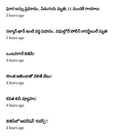
ఘోర బస్సు ప్రమాదం.. ఏడుగురు మృతి, 11 మందికి గాయాలు
3 hours ago
సల్మాన్ ఖాన్ ఇంటి వద్ద విషాదం.. విధుల్లోనే పోలీస్ కానిస్టేబుల్ మృతి
3 hours ago
ఒంటరిగానే బిజెపి!
4 hours ago
సొంత అజెండాతో వెళితే వేటు!
4 hours ago
కవిత బిసి వ్యూహం!
4 hours ago
బిజెపిలో ఆపరేషన్ ‘రివర్స్’!
4 hours ago