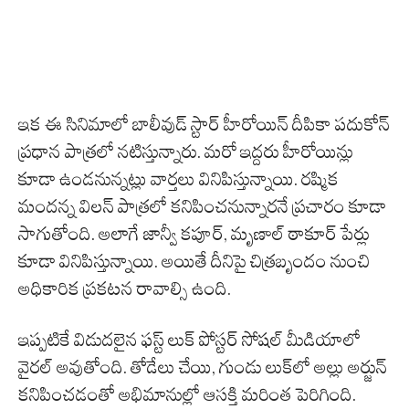
ఇక ఈ సినిమాలో బాలీవుడ్ స్టార్ హీరోయిన్ దీపికా పదుకోన్
ప్రధాన పాత్రలో నటిస్తున్నారు. మరో ఇద్దరు హీరోయిన్లు
కూడా ఉండనున్నట్లు వార్తలు వినిపిస్తున్నాయి. రష్మిక
మందన్న విలన్ పాత్రలో కనిపించనున్నారనే ప్రచారం కూడా
సాగుతోంది. అలాగే జాన్వీ కపూర్, మృణాల్ ఠాకూర్ పేర్లు
కూడా వినిపిస్తున్నాయి. అయితే దీనిపై చిత్రబృందం నుంచి
అధికారిక ప్రకటన రావాల్సి ఉంది.
ఇప్పటికే విడుదలైన ఫస్ట్ లుక్ పోస్టర్ సోషల్ మీడియాలో
వైరల్ అవుతోంది. తోడేలు చేయి, గుండు లుక్‌లో అల్లు అర్జున్
కనిపించడంతో అభిమానుల్లో ఆసక్తి మరింత పెరిగింది.