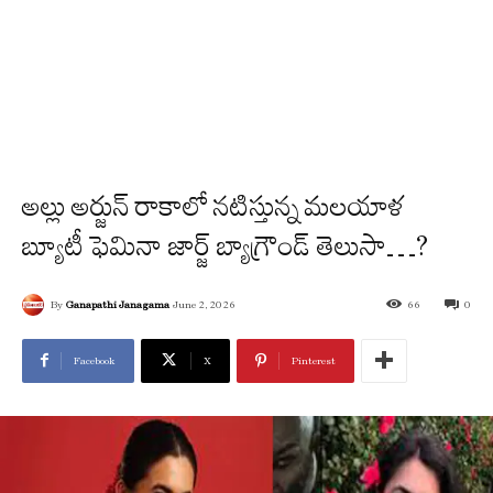
అల్లు అర్జున్ రాకాలో నటిస్తున్న మలయాళ
బ్యూటీ ఫెమినా జార్జ్ బ్యాగ్రౌండ్ తెలుసా…?
By
Ganapathi Janagama
June 2, 2026
66
0
Facebook
X
Pinterest