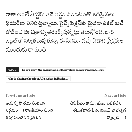
రాకా అంటే పౌర్ణమి అనే అర్థం ఉండటంతో కథపై పలు
థియరీలు వినిపిస్తున్నాయి. సైన్స్ ఫిక్షన్‌కు మైథలాజికల్ టచ్
జోడించి ఈ చిత్రాన్ని తెరకెక్కిస్తున్నట్లు తెలుస్తోంది. భారీ
బడ్జెట్‌తో నిర్మితమవుతున్న ఈ సినిమా వచ్చే ఏడాది ప్రేక్షకుల
ముందుకు రానుంది.
TAGS
Do you know the background of Malayalam beauty Femina George
who is playing the role of Allu Arjun in Raaka...?
Previous article
Next article
అయ‌న్న పాత్రుడు సంచ‌ల‌న
నేను సీఎం కాదు.. ప్రజల సేవకుడిని…
నిర్ణ‌యం…! రాజ‌కీయాల నుంచి
తమిళనాడు సీఎం విజయ్ భావోద్వేగ
త‌ప్పుకుంటాన‌ని ప్ర‌క‌ట‌న‌…
వ్యాఖ్యలు…!