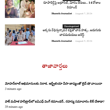
రూపారెడ్డిపై అట్రాసిటీ, మోసం కేసులు.. 14 రోజుల
రిమాండ్
Bharath Journalist
-
August 7, 2026
Uncategorized
అక్కను వేధిస్తున్నాడనే కక్షతో బావ హత్య.. ఐదుగురు
బావమరుదులు అరెస్ట్
Bharath Journalist
-
August 5, 2026
తాజావార్తలు
మోహన్‌లాల్ అభిమానులకు నిరాశ.. ఆస్ట్రేలియా వీసా జాప్యంతో లైవ్ షో వాయిదా
3 minutes ago
పాక్ మహిళ హనీట్రాప్‌లో ఐఏఎఫ్ వింగ్ కమాండర్.. రహస్య సమాచారం లీక్ చేశాడా?
59 minutes ago