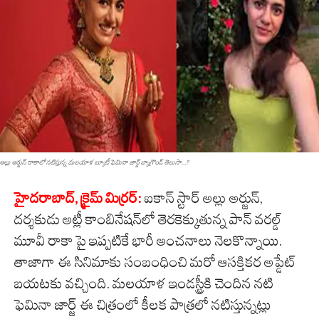
అల్లు అర్జున్ రాకాలో నటిస్తున్న మలయాళ బ్యూటీ ఫెమినా జార్జ్ బ్యాగ్రౌండ్ తెలుసా...?
హైద‌రాబాద్‌, క్రైమ్ మిర్ర‌ర్‌:
ఐకాన్ స్టార్ అల్లు అర్జున్,
దర్శకుడు అట్లీ కాంబినేషన్‌లో తెరకెక్కుతున్న పాన్ వరల్డ్
మూవీ రాకా పై ఇప్పటికే భారీ అంచనాలు నెలకొన్నాయి.
తాజాగా ఈ సినిమాకు సంబంధించి మరో ఆసక్తికర అప్డేట్
బయటకు వచ్చింది. మలయాళ ఇండస్ట్రీకి చెందిన నటి
ఫెమినా జార్జ్ ఈ చిత్రంలో కీలక పాత్రలో నటిస్తున్నట్లు