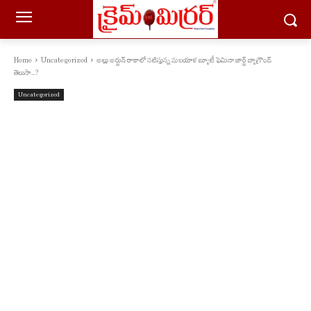
Home
Uncategorized
అల్లు అర్జున్ రాకాలో నటిస్తున్న మలయాళ బ్యూటీ ఫెమినా జార్జ్ బ్యాగ్రౌండ్
తెలుసా...?
Uncategorized