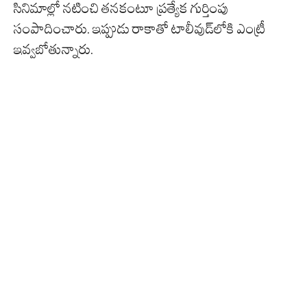
సినిమాల్లో నటించి తనకంటూ ప్రత్యేక గుర్తింపు
సంపాదించారు. ఇప్పుడు రాకాతో టాలీవుడ్‌లోకి ఎంట్రీ
ఇవ్వబోతున్నారు.