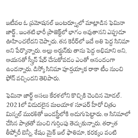
ఇటీవల ఓ ప్రమోషనల్ ఇంటర్వ్యూలో మాట్లాడిన ఫెమినా
జార్జ్.. ఇంతటి భారీ ప్రాజెక్ట్‌లో భాగం అవుతానని ఎప్పుడూ
ఊహించలేదని చెప్పారు. తన కెరీర్‌లో ఇదే అతి పెద్ద సినిమా
అని పేర్కొన్నారు. అల్లు అర్జున్‌కు తాను పెద్ద అభిమాని అని,
ఆయనతో స్క్రీన్ షేర్ చేసుకోవడం ఎంతో ఆనందంగా
ఉందన్నారు. డిస్కో సినిమా పూర్తయ్యాక రాకా టీం నుంచి
ఫోన్ వచ్చిందని తెలిపారు.
ఫెమినా జార్జ్ అసలు కేరళలోని కొచ్చికి చెందిన మోడల్.
2021లో విడుదలైన మలయాళ సూపర్ హీరో చిత్రం
మిన్నల్ మురళితో ఇండస్ట్రీలోకి అడుగుపెట్టారు. ఆ సినిమాలో
చేసిన పాత్రతో మంచి గుర్తింపు తెచ్చుకున్నారు. తర్వాత
తీప్పోరీ బెన్నీ, శేషం మైక్ ఇల్ ఫాతిమా, కరక్కం వంటి