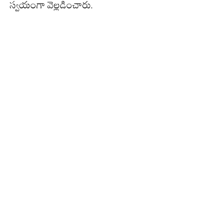
స్వయంగా వెల్లడించారు.