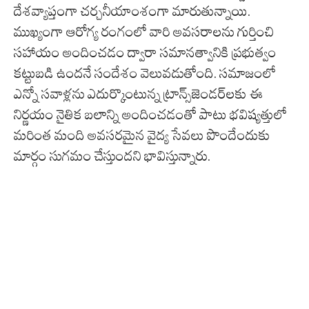
దేశవ్యాప్తంగా చర్చనీయాంశంగా మారుతున్నాయి.
ముఖ్యంగా ఆరోగ్య రంగంలో వారి అవసరాలను గుర్తించి
సహాయం అందించడం ద్వారా సమానత్వానికి ప్రభుత్వం
కట్టుబడి ఉందనే సందేశం వెలువడుతోంది. సమాజంలో
ఎన్నో సవాళ్లను ఎదుర్కొంటున్న ట్రాన్స్‌జెండర్‌లకు ఈ
నిర్ణయం నైతిక బలాన్ని అందించడంతో పాటు భవిష్యత్తులో
మరింత మంది అవసరమైన వైద్య సేవలు పొందేందుకు
మార్గం సుగమం చేస్తుందని భావిస్తున్నారు.