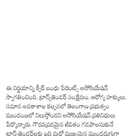
ఈ నిర్ణయాన్ని క్వీర్‌ బంధు పేరెంట్స్‌ అసోసియేషన్‌
స్వాగతించింది. ట్రాన్స్‌జెండర్ సంక్షేమం, ఆరోగ్య హక్కులు,
సమాన అవకాశాల కల్పనలో తెలంగాణ ప్రభుత్వం
ముందంజలో నిలుస్తోందని అసోసియేషన్‌ ప్రతినిధులు
పేర్కొన్నారు. గౌరవప్రదమైన జీవితం గడపాలనుకునే
ట్రాన్స్‌జెండర్‌లకు ఇది మరో ముఖ్యమైన ముందడుగుగా