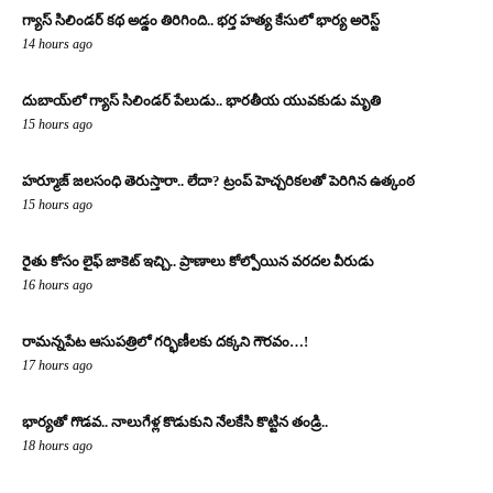
గ్యాస్ సిలిండర్ కథ అడ్డం తిరిగింది.. భర్త హత్య కేసులో భార్య అరెస్ట్
14 hours ago
దుబాయ్‌లో గ్యాస్ సిలిండర్ పేలుడు.. భారతీయ యువకుడు మృతి
15 hours ago
హర్మూజ్ జలసంధి తెరుస్తారా.. లేదా? ట్రంప్ హెచ్చరికలతో పెరిగిన ఉత్కంఠ
15 hours ago
రైతు కోసం లైఫ్ జాకెట్ ఇచ్చి.. ప్రాణాలు కోల్పోయిన వరదల వీరుడు
16 hours ago
రామన్నపేట ఆసుపత్రిలో గర్భిణీలకు దక్కని గౌరవం…!
17 hours ago
భార్యతో గొడవ.. నాలుగేళ్ల కొడుకుని నేలకేసి కొట్టిన తండ్రి..
18 hours ago