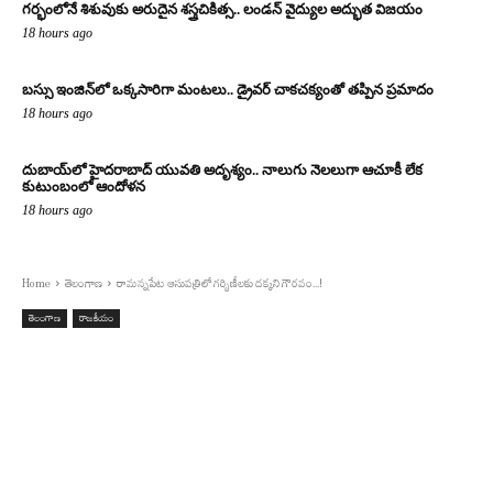
గర్భంలోనే శిశువుకు అరుదైన శస్త్రచికిత్స.. లండన్ వైద్యుల అద్భుత విజయం
18 hours ago
బస్సు ఇంజిన్‌లో ఒక్కసారిగా మంటలు.. డ్రైవర్ చాకచక్యంతో తప్పిన ప్రమాదం
18 hours ago
దుబాయ్‌లో హైదరాబాద్ యువతి అదృశ్యం.. నాలుగు నెలలుగా ఆచూకీ లేక
కుటుంబంలో ఆందోళన
18 hours ago