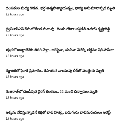
దంపతుల మధ్య గొడవ.. భర్త ఆత్మహత్యాయత్నం, భార్య అనుమానాస్పద మృతి
12 hours ago
ట్రైనీ ఐపీఎస్ కేసులో కీలక మలుపు.. రెండు రోజుల కస్టడీకి ఉదయ్ కృష్ణారెడ్డి
12 hours ago
త్వరలో బంగ్లాదేశ్‌కు తిరిగి వెళ్తా.. అరెస్టైనా, చంపినా వెనక్కి తగ్గను: షేక్ హసీనా
12 hours ago
కర్ణాటకలో ఘోర ప్రమాదం.. రసాయన వాయువు లీక్‌తో ముగ్గురు మృతి
13 hours ago
గుజరాత్‌లో చండీపుర వైరస్ కలకలం.. 22 మంది చిన్నారుల మృతి
13 hours ago
అక్కను వేధిస్తున్నాడనే కక్షతో బావ హత్య.. ఐదుగురు బావమరుదులు అరెస్ట్
13 hours ago