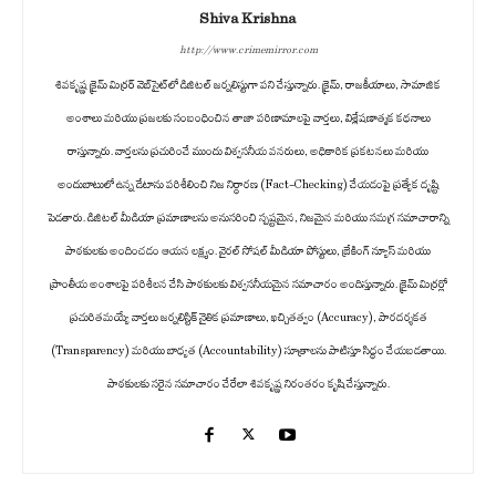
Shiva Krishna
http://www.crimemirror.com
శివకృష్ణ క్రైమ్ మిర్రర్ వెబ్‌సైట్‌లో డిజిటల్ జర్నలిస్టుగా పని చేస్తున్నారు. క్రైమ్, రాజకీయాలు, సామాజిక
అంశాలు మరియు ప్రజలకు సంబంధించిన తాజా పరిణామాలపై వార్తలు, విశ్లేషణాత్మక కథనాలు
రాస్తున్నారు. వార్తలను ప్రచురించే ముందు విశ్వసనీయ వనరులు, అధికారిక ప్రకటనలు మరియు
అందుబాటులో ఉన్న డేటాను పరిశీలించి నిజ నిర్ధారణ (Fact-Checking) చేయడంపై ప్రత్యేక దృష్టి
పెడతారు. డిజిటల్ మీడియా ప్రమాణాలను అనుసరించి స్పష్టమైన, నిజమైన మరియు సమగ్ర సమాచారాన్ని
పాఠకులకు అందించడం ఆయన లక్ష్యం. వైరల్ సోషల్ మీడియా పోస్టులు, బ్రేకింగ్ న్యూస్ మరియు
ప్రాంతీయ అంశాలపై పరిశీలన చేసి పాఠకులకు విశ్వసనీయమైన సమాచారం అందిస్తున్నారు. క్రైమ్ మిర్రర్లో
ప్రచురితమయ్యే వార్తలు జర్నలిస్టిక్ నైతిక ప్రమాణాలు, ఖచ్చితత్వం (Accuracy), పారదర్శకత
(Transparency) మరియు బాధ్యత (Accountability) సూత్రాలను పాటిస్తూ సిద్ధం చేయబడతాయి.
పాఠకులకు సరైన సమాచారం చేరేలా శివకృష్ణ నిరంతరం కృషి చేస్తున్నారు.