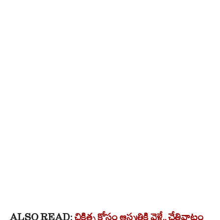
ALSO READ:
చికిత్స కోసం ఆస్పత్రికి వెళ్తే.. చేతివాటం