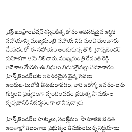
బ్రెస్ట్ ఇంప్లాంటేషన్ శస్త్రచికిత్స కోసం అవసరమైన ఆర్థిక
సహాయాన్ని ముఖ్యమంత్రి సహాయ నిధి నుంచి మంజూరు
చేయడంతో ఈ సహాయం అందుకున్న తొలి ట్రాన్స్‌జెండర్
మహిళగా ఆమె నిలిచారు. ముఖ్యమంత్రి రేవంత్ రెడ్డి
ఆదేశాల మేరకు ఈ నిధులు విడుదలైనట్లు సమాచారం.
ట్రాన్స్‌జెండర్‌లకు అవసరమైన వైద్య సేవలు
అందుబాటులోకి తీసుకురావడం, వారి ఆరోగ్య అవసరాలను
గుర్తించి ప్రత్యేకంగా స్పందించడం ప్రభుత్వ సానుకూల
దృక్పథానికి నిదర్శనంగా భావిస్తున్నారు.
ట్రాన్స్‌జెండర్‌ల హక్కులు, సంక్షేమం, సామాజిక భద్రత
అంశాల్లో తెలంగాణ ప్రభుత్వం తీసుకుంటున్న నిర్ణయాలు