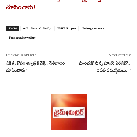
చూపించారు!
TAGS
#Cm Revanth Reddy
CMRF Support
Telangana news
Transgender welfare
Previous article
Next article
చికిత్స కోసం ఆస్పత్రికి వెళ్తే.. చేతివాటం
ముంచుకొస్తున్న సూపర్ ఎల్‌నినో..
చూపించారు!
విపత్కర పరిస్థితులు..!