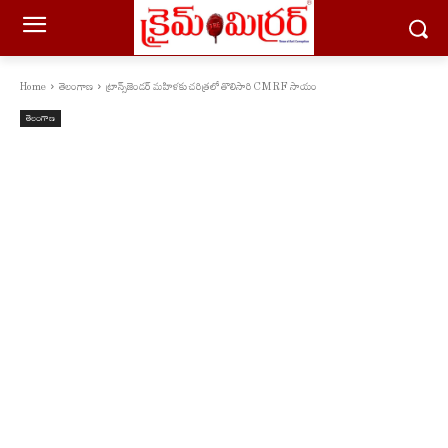
Home
తెలంగాణ
ట్రాన్స్‌జెండర్ మహిళకు చరిత్రలో తొలిసారి CMRF సాయం
తెలంగాణ