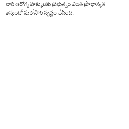
వారి ఆరోగ్య హక్కులకు ప్రభుత్వం ఎంత ప్రాధాన్యత
ఇస్తుందో మరోసారి స్పష్టం చేసింది.