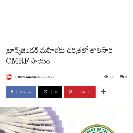
ట్రాన్స్‌జెండర్ మహిళకు చరిత్రలో తొలిసారి
CMRF సాయం
By
Shiva Krishna
June 3, 2026
96
0
Facebook
X
Pinterest