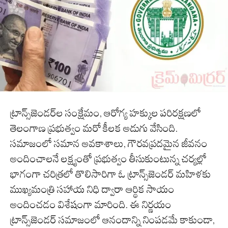
ట్రాన్స్‌జెండర్‌ల సంక్షేమం, ఆరోగ్య హక్కుల పరిరక్షణలో
తెలంగాణ ప్రభుత్వం మరో కీలక అడుగు వేసింది.
సమాజంలో సమాన అవకాశాలు, గౌరవప్రదమైన జీవనం
అందించాలనే లక్ష్యంతో ప్రభుత్వం తీసుకుంటున్న చర్యల్లో
భాగంగా చరిత్రలో తొలిసారిగా ఓ ట్రాన్స్‌జెండర్ మహిళకు
ముఖ్యమంత్రి సహాయ నిధి ద్వారా ఆర్థిక సాయం
అందించడం విశేషంగా మారింది. ఈ నిర్ణయం
ట్రాన్స్‌జెండర్ సమాజంలో ఆనందాన్ని నింపడమే కాకుండా,