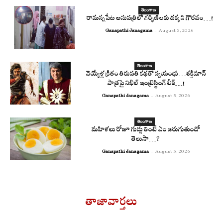
తెలంగాణ
రామన్నపేట ఆసుపత్రిలో గర్భిణీలకు దక్కని గౌరవం…!
Ganapathi Janagama
-
August 5, 2026
తెలంగాణ
వెయ్యేళ్ల క్రితం తిరుపతి కథతో స్వయంభు…శక్తిమాన్
పాత్రపై నిఖిల్ ఇంట్రెస్టింగ్ లీక్…!
Ganapathi Janagama
-
August 5, 2026
తెలంగాణ
మహిళలు రోజూ గుడ్లు తింటే ఏం జరుగుతుందో
తెలుసా…?
Ganapathi Janagama
-
August 5, 2026
తాజావార్తలు