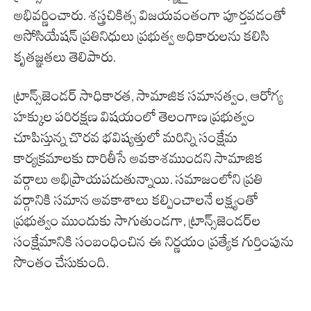
అభివర్ణించారు. శస్త్రచికిత్స విజయవంతంగా పూర్తవడంతో
అసోసియేషన్‌ ప్రతినిధులు ప్రభుత్వ అధికారులను కలిసి
కృతజ్ఞతలు తెలిపారు.
ట్రాన్స్‌జెండర్ సాధికారత, సామాజిక సమానత్వం, ఆరోగ్య
హక్కుల పరిరక్షణ విషయంలో తెలంగాణ ప్రభుత్వం
చూపిస్తున్న చొరవ భవిష్యత్తులో మరిన్ని సంక్షేమ
కార్యక్రమాలకు దారితీసే అవకాశముందని సామాజిక
వర్గాలు అభిప్రాయపడుతున్నాయి. సమాజంలోని ప్రతి
వర్గానికి సమాన అవకాశాలు కల్పించాలనే లక్ష్యంతో
ప్రభుత్వం ముందుకు సాగుతుండగా, ట్రాన్స్‌జెండర్‌ల
సంక్షేమానికి సంబంధించిన ఈ నిర్ణయం ప్రత్యేక గుర్తింపును
సొంతం చేసుకుంది.