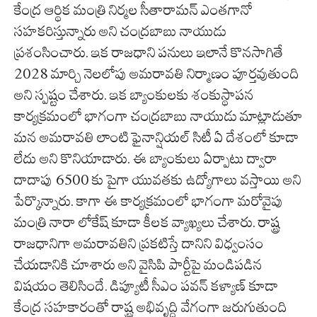
కేంద్ర ఆర్థిక మంత్రి నిర్మల సీతారామన్ ఎంతగానో
సహకరిస్తున్నారు అని చంద్రబాబు నాయుడు
ప్రశంసించారు. ఇక రాజధాని పనులు ఇలానే కొనసాగితే
2028 మార్చి నెలలోపు అమరావతి నిర్మాణం పూర్తవుతుంది
అని స్పష్టం చేశారు. ఇక బ్యాంకులకు శంకుస్థాపన
కార్యక్రమంలో భాగంగా చంద్రబాబు నాయుడు మాట్లాడుతూ
మన అమరావతి లాంటి ఫైనాన్షియల్ సిటీ ఏ దేశంలో కూడా
లేదు అని కొనియాడారు. ఈ బ్యాంకులు ఏర్పాటు ద్వారా
దాదాపు 6500 కు పైగా యువతకు ఉద్యోగాలు వస్తాయి అని
పేర్కొన్నారు. కాగా ఈ కార్యక్రమంలో భాగంగా మరోవైపు
మంత్రి నారా లోకేష్ కూడా కీలక వ్యాఖ్యలు చేశారు. రాష్ట్ర
రాజధానిగా అమరావతిని ప్రకటిస్తే దానిని విధ్వంసం
చేయడానికి చూశారు అని వైసిపి పార్టీపై మండిపడిన
విషయం తెలిసిందే. డిప్యూటీ సీఎం పవన్ కళ్యాణ్ కూడా
కేంద్ర సహకారంతో రాష్ట్ర అభివృద్ధి వేగంగా జరుగుతుంది