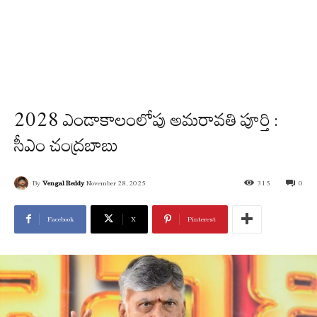
2028 ఎండాకాలంలోపు అమరావతి పూర్తి :
సీఎం చంద్రబాబు
By
Vengal Reddy
November 28, 2025
315
0
Facebook
X
Pinterest