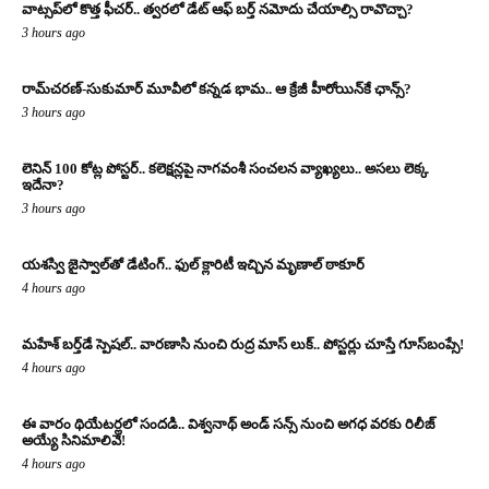
వాట్సప్‌లో కొత్త ఫీచర్.. త్వరలో డేట్ ఆఫ్ బర్త్ నమోదు చేయాల్సి రావొచ్చా?
3 hours ago
రామ్‌చరణ్‌-సుకుమార్‌ మూవీలో కన్నడ భామ.. ఆ క్రేజీ హీరోయిన్‌కే ఛాన్స్?
3 hours ago
లెనిన్ 100 కోట్ల పోస్టర్‌.. కలెక్షన్లపై నాగవంశీ సంచలన వ్యాఖ్యలు.. అసలు లెక్క
ఇదేనా?
3 hours ago
యశస్వి జైస్వాల్‌తో డేటింగ్.. ఫుల్ క్లారిటీ ఇచ్చిన మృణాల్ ఠాకూర్‌
4 hours ago
మహేశ్ బర్త్‌డే స్పెషల్.. వారణాసి నుంచి రుద్ర మాస్ లుక్.. పోస్టర్లు చూస్తే గూస్‌బంప్సే!
4 hours ago
ఈ వారం థియేటర్లలో సందడి.. విశ్వనాథ్ అండ్ సన్స్ నుంచి అగధ వరకు రిలీజ్
అయ్యే సినిమాలివే!
4 hours ago