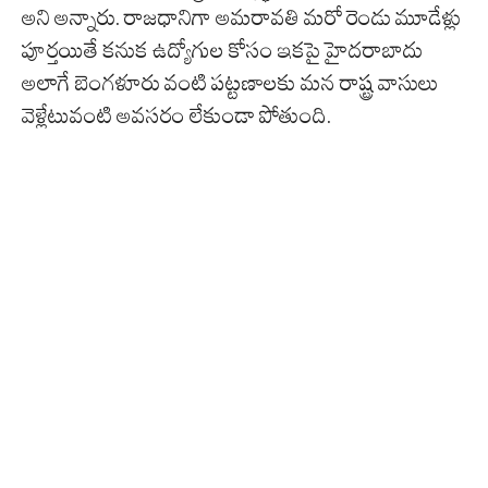
అని అన్నారు. రాజధానిగా అమరావతి మరో రెండు మూడేళ్లు
పూర్తయితే కనుక ఉద్యోగుల కోసం ఇకపై హైదరాబాదు
అలాగే బెంగళూరు వంటి పట్టణాలకు మన రాష్ట్ర వాసులు
వెళ్లేటువంటి అవసరం లేకుండా పోతుంది.