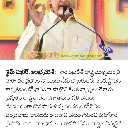
క్రైమ్ మిర్రర్, ఆంధ్రప్రదేశ్
:- ఆంధ్రప్రదేశ్ రాష్ట్ర ముఖ్యమంత్రి
నారా చంద్రబాబు నాయుడు నేడు బ్యాంకులకు శంకుస్థాపన
కార్యక్రమంలో భాగంగా పాల్గొని కీలక వ్యాఖ్యలు చేశారు.
ప్రస్తుతం రాష్ట్ర రాజధానిగా అమరావతి పనులు
వేగవంతంగా కొనసాగుతున్న సందర్భంలో సీఎం
చంద్రబాబు నాయుడు రాజధాని పనుల గురించి మరోసారి
ప్రస్తావించారు. రాజధాని అమరావతి కోసం, రాష్ట్ర అభివృద్ధికి