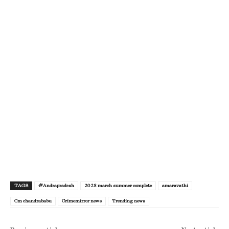
TAGS
#Andrapradesh
2028 march summer complete
amaravathi
Cm chandrababu
Crimemirror news
Trending news