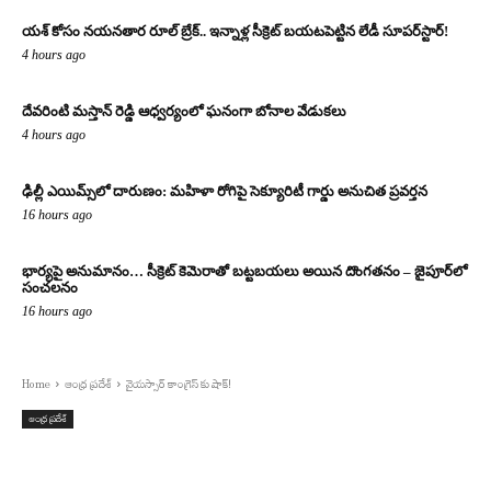
యశ్ కోసం నయనతార రూల్ బ్రేక్.. ఇన్నాళ్ల సీక్రెట్ బయటపెట్టిన లేడీ సూపర్‌స్టార్!
4 hours ago
దేవరింటి మస్తాన్ రెడ్డి ఆధ్వర్యంలో ఘనంగా బోనాల వేడుకలు
4 hours ago
ఢిల్లీ ఎయిమ్స్‌లో దారుణం: మహిళా రోగిపై సెక్యూరిటీ గార్డు అనుచిత ప్రవర్తన
16 hours ago
భార్యపై అనుమానం… సీక్రెట్ కెమెరాతో బట్టబయలు అయిన దొంగతనం – జైపూర్‌లో
సంచలనం
16 hours ago