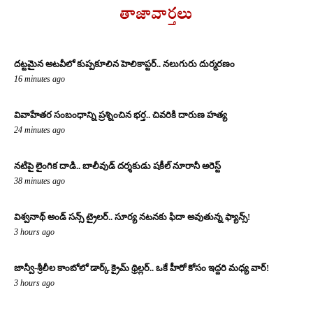
తాజావార్తలు
దట్టమైన అటవీలో కుప్పకూలిన హెలికాప్టర్.. నలుగురు దుర్మరణం
16 minutes ago
వివాహేతర సంబంధాన్ని ప్రశ్నించిన భర్త.. చివరికి దారుణ హత్య
24 minutes ago
నటిపై లైంగిక దాడి.. బాలీవుడ్ దర్శకుడు షకీల్ నూరానీ అరెస్ట్
38 minutes ago
విశ్వనాథ్ అండ్ సన్స్ ట్రైలర్.. సూర్య నటనకు ఫిదా అవుతున్న ఫ్యాన్స్!
3 hours ago
జాన్వీ-శ్రీలీల కాంబోలో డార్క్ క్రైమ్ థ్రిల్లర్.. ఒకే హీరో కోసం ఇద్దరి మధ్య వార్!
3 hours ago