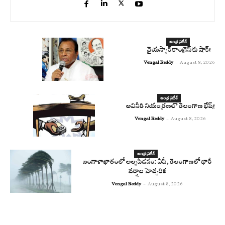
ఆంధ్ర ప్రదేశ్
వైయస్సార్ కాంగ్రెస్ కు షాక్!
Vengal Reddy
-
August 8, 2026
ఆంధ్ర ప్రదేశ్
అవినీతి నియంత్రణలో తెలంగాణ భేష్!
Vengal Reddy
-
August 8, 2026
ఆంధ్ర ప్రదేశ్
బంగాళాఖాతంలో అల్పపీడనం: ఏపీ, తెలంగాణలో భారీ
వర్షాల హెచ్చరిక
Vengal Reddy
-
August 8, 2026