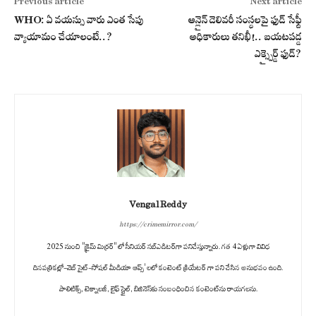
Previous article
Next article
WHO: ఏ వయస్సు వారు ఎంత సేపు
ఆన్లైన్ డెలివరీ సంస్థలపై ఫుడ్ సేఫ్టీ
వ్యాయామం చేయాలంటే..?
అధికారులు తనిఖీ!.. బయటపడ్డ
ఎక్స్పైర్డ్ ఫుడ్?
Vengal Reddy
https://crimemirror.com/
2025 నుంచి "క్రైమ్ మిర్రర్" లో సీనియర్ సబ్‌ఎడిటర్‌గా పనిచేస్తున్నారు. గత 4 ఏళ్లుగా వివిధ
దినపత్రికల్లో-వెబ్ సైట్-సోషల్ మీడియా ఆప్స్' లలో కంటెంట్ క్రియేటర్ గా పని చేసిన అనుభవం ఉంది.
పాలిటిక్స్‌, టెక్నాలజీ, లైఫ్‌ స్టైల్‌, బిజినెస్‌కు సంబంధించిన కంటెంట్‌ను రాయగలను.