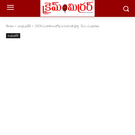
Home
ఆంధ్ర ప్రదేశ్
2028 ఎండాకాలంలోపు అమరావతి పూర్తి : సీఎం చంద్రబాబు
ఆంధ్ర ప్రదేశ్