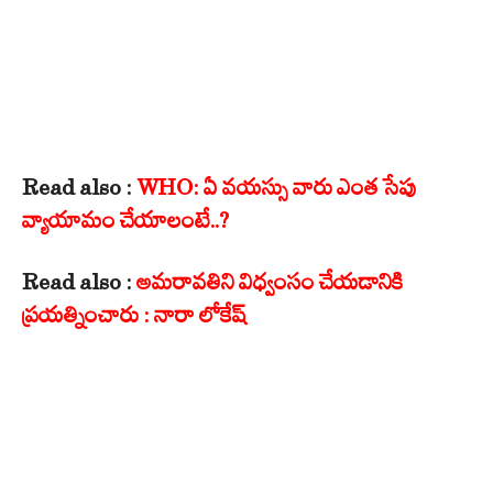
Read also :
WHO: ఏ వయస్సు వారు ఎంత సేపు
వ్యాయామం చేయాలంటే..?
Read also :
అమరావతిని విధ్వంసం చేయడానికి
ప్రయత్నించారు : నారా లోకేష్