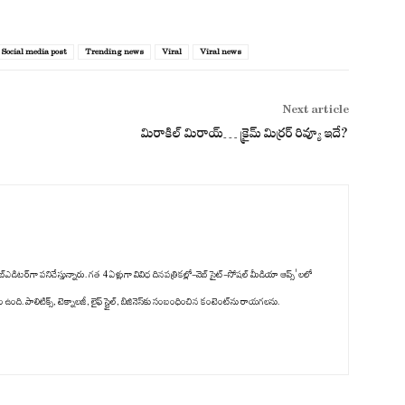
Social media post
Trending news
Viral
Viral news
Next article
మిరాకిల్ మిరాయ్… క్రైమ్ మిర్రర్ రివ్యూ ఇదే?
్‌ఎడిటర్‌గా పనిచేస్తున్నారు. గత 4 ఏళ్లుగా వివిధ దినపత్రికల్లో-వెబ్ సైట్-సోషల్ మీడియా ఆప్స్' లలో
ది. పాలిటిక్స్‌, టెక్నాలజీ, లైఫ్‌ స్టైల్‌, బిజినెస్‌కు సంబంధించిన కంటెంట్‌ను రాయగలను.