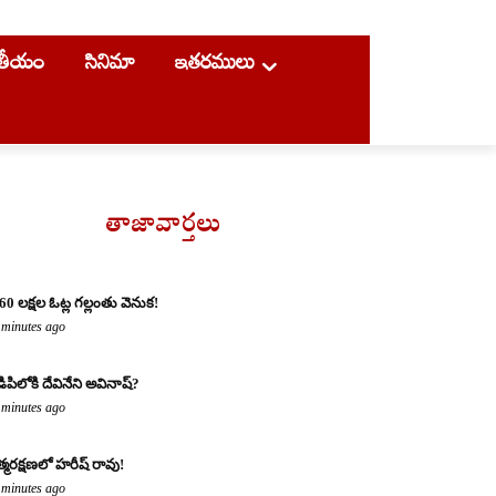
ాతీయం
సినిమా
ఇతరములు
తాజావార్తలు
60 లక్షల ఓట్ల గల్లంతు వెనుక!
 minutes ago
డిపిలోకి దేవినేని అవినాష్?
 minutes ago
్మరక్షణలో హరీష్ రావు!
 minutes ago