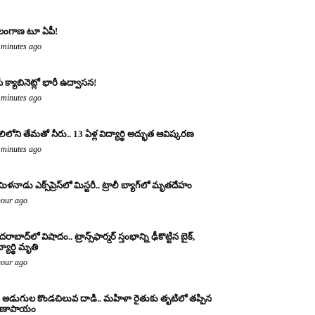
లంగాణ టూ ఏపీ!
 minutes ago
ీ క్యాబినెట్లో భారీ ఉద్వాసన!
 minutes ago
లిలోని తేమతో నీరు.. 13 ఏళ్ల విద్యార్థి అద్భుత ఆవిష్కరణ
 minutes ago
ిళనాడు ఎక్స్‌ప్రెస్‌లో మిస్టరీ.. ట్రాలీ బ్యాగ్‌లో మృతదేహం
hour ago
రాబాద్‌లో విషాదం.. ట్రాన్స్‌ఫార్మర్ స్తంభాన్ని ఢీకొట్టిన బైక్,
్యార్థి మృతి
hour ago
 అడుగుల కొండచిలువ దాడి.. మహిళా రైతుకు తృటిలో తప్పిన
రాణాపాయం