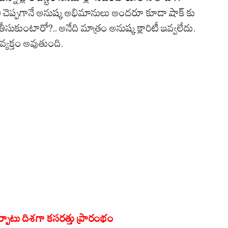
ని చెప్పగానే అనుష్క అభిమానులు అందరూ కూడా షాక్ కు
సుకుంటారో?.. అనేది మాత్రం అనుష్క క్లారిటీ ఇవ్వలేదు.
్యక్తం అవుతుంది.
ల ఏర్పాటు దిశగా కసరత్తు ప్రారంభం