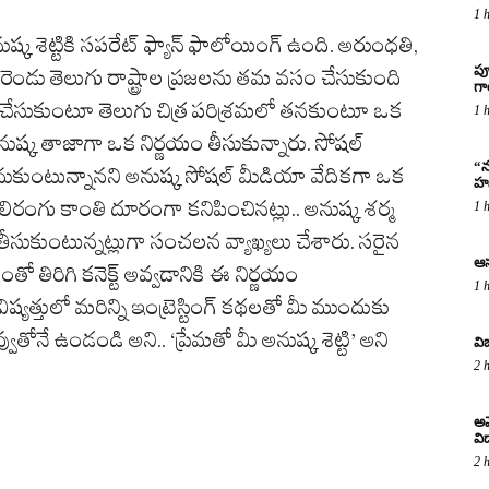
1 
ుష్క శెట్టికి సపరేట్ ఫ్యాన్ ఫాలోయింగ్ ఉంది. అరుంధతి,
పూ
ెండు తెలుగు రాష్ట్రాల ప్రజలను తమ వసం చేసుకుంది
గ
లు చేసుకుంటూ తెలుగు చిత్ర పరిశ్రమలో తనకుంటూ ఒక
1 
 అనుష్క తాజాగా ఒక నిర్ణయం తీసుకున్నారు. సోషల్
“న
ుకుంటున్నానని అనుష్క సోషల్ మీడియా వేదికగా ఒక
హస
 నీలిరంగు కాంతి దూరంగా కనిపించినట్లు.. అనుష్క శర్మ
1 
ీసుకుంటున్నట్లుగా సంచలన వ్యాఖ్యలు చేశారు. సరైన
ఆస
ంతో తిరిగి కనెక్ట్ అవ్వడానికి ఈ నిర్ణయం
1 
ిష్యత్తులో మరిన్ని ఇంట్రెస్టింగ్ కథలతో మీ ముందుకు
ుతోనే ఉండండి అని.. ‘ప్రేమతో మీ అనుష్క శెట్టి’ అని
వి
2 
అమ
విద
2 