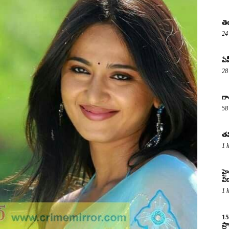
తె
24
ఏప
28
గా
58
తమ
1 
హైద
విద
1 
15
ప్