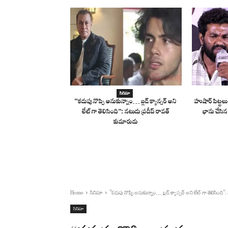
సినిమా
“కడుపు నొప్పి అనుకున్నాం… బ్లడ్ క్యాన్సర్ అని
హుషార్ పిట్టలు
లేట్ గా తెలిసింది”: నటుడు ప్రదీప్ రావత్
భాను చేసిన
కుమారుడు