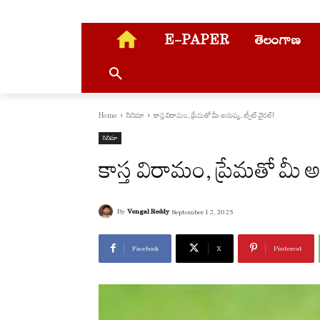
E-PAPER
తెలంగాణ
Home
సినిమా
కాస్త విరామం, ప్రేమతో మీ అనుష్క.. ట్వీట్ వైరల్!
సినిమా
కాస్త విరామం, ప్రేమతో మీ అన
By
Vengal Reddy
September 12, 2025
Facebook
X
Pinterest