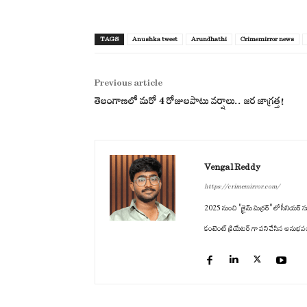
TAGS
Anushka tweet
Arundhathi
Crimemirror news
Previous article
తెలంగాణలో మరో 4 రోజులపాటు వర్షాలు.. జర జాగ్రత్త!
Vengal Reddy
https://crimemirror.com/
2025 నుంచి "క్రైమ్ మిర్రర్" లో సీనియర్ సబ
కంటెంట్ క్రియేటర్ గా పని చేసిన అనుభవం ఉం