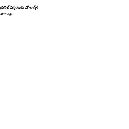
యాబినెట్ విస్తరణకు నో ఛాన్స్!
hours ago