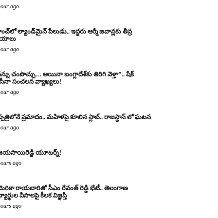
hour ago
ంచ్‌లో ల్యాండ్‌మైన్ పేలుడు.. ఇద్దరు ఆర్మీ జవాన్లకు తీవ్ర
ాయాలు
hour ago
న్ను చంపొచ్చు… అయినా బంగ్లాదేశ్‌కు తిరిగి వెళ్తా”.. షేక్
ీనా సంచలన వ్యాఖ్యలు!
hour ago
్పత్రిలోనే ప్రమాదం.. మహిళపై కూలిన స్లాబ్‌.. రాజస్థాన్ లో ఘటన
hour ago
జయసాయిరెడ్డి యూటర్న్!
hours ago
ెరికా రాయబారితో సీఎం రేవంత్ రెడ్డి భేటీ.. తెలంగాణ
్యార్థుల వీసాలపై కీలక విజ్ఞప్తి
hours ago