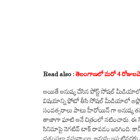
Read also :
తెలంగాణలో మరో 4 రోజులపాటు
అయితే అనుష్క చేసిన పోస్ట్ సోషల్ మీడియాల
విషయాన్ని ఫోటో తీసి సోషల్ మీడియాలో అప్లో
సంవత్సరాలు పాటు హీరోయిన్ గా అనుష్క తన సి
తాజాగా ఘాటి అనే చిత్రంలో నటించారు. ఈ స
సినిమాపై నెగటివ్ టాక్ రావడం జరిగింది.
ప్రశంసలు వస్తున్నాయి. అనుష్క ఇప్పటివరకు ఎన