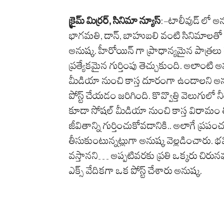
క్రైమ్ మిర్రర్, సినిమా న్యూస్
:-టాలీవుడ్ లో అన
భాగమతి, డాన్, బాహుబలి వంటి సినిమాలతో ర
అనుష్క. హీరోయిన్ గా ప్రాధాన్యమైన పాత్ర
ప్రత్యేకమైన గుర్తింపు తెచ్చుకుంది. అలాంటి
మీడియా నుంచి కాస్త దూరంగా ఉండాలని అన
పోస్ట్ చేయడం జరిగింది. కొవ్వొత్తి వెలుగులో
కూడా సోషల్ మీడియా నుంచి కాస్త విరామం త
జీవితాన్ని గుర్తించుకోవడానికి.. అలాగే ప్రపంచ
తీసుకుంటున్నట్లుగా అనుష్క వెల్లడించారు. భవ
వస్తానని… అప్పటివరకు ప్రతి ఒక్కరు చిరునవ్వ
ఎక్స్ వేదికగా ఒక పోస్ట్ చేశారు అనుష్క.