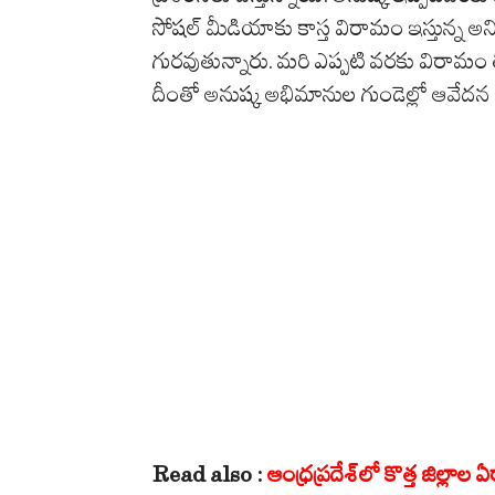
సోషల్ మీడియాకు కాస్త విరామం ఇస్తున్న అ
గురవుతున్నారు. మరి ఎప్పటి వరకు విరామం తీ
దీంతో అనుష్క అభిమానుల గుండెల్లో ఆవేదన వ
Read also :
ఆంధ్రప్రదేశ్‌లో కొత్త జిల్లా