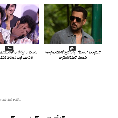
సినిమా
క్రైమ్
 ప్రెస్‌మీట్‌లో భావోద్వేగం: నటుడు
సల్మాన్ ఖాన్‌కు కోర్టు సమన్లు.. ‘బీయింగ్ హ్యూమన్’
 పనికి షాక్ ఐన చిత్ర యూనిట్
జ్యువెలరీ కేసులో మలుపు