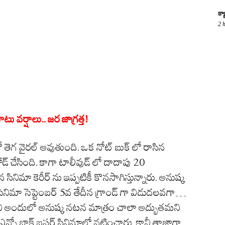
క్
2 
 వర్షాలు.. జర జాగ్రత్త!
ో తెగ వైరల్ అవుతుంది. ఒక నోట్ బుక్ లో రాసిన
డ్ చేసింది. కాగా టాలీవుడ్ లో దాదాపు 20
నిమా కెరీర్ ను ఇప్పటికీ కొనసాగిస్తున్నారు. అనుష్క
ినిమా సెప్టెంబర్ 5వ తేదీన గ్రాండ్ గా విడుదలవగా…
 కానీ అందులో అనుష్క నటన మాత్రం చాలా అద్భుతమని
్నో బ్లాక్ బస్టర్ సినిమాల్లో నటించారు. కానీ తాజాగా