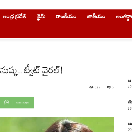
ఆంధ్ర ప్రదేశ్
క్రైమ్
రాజకీయం
జాతీయం
అంతర్జ
ుష్క.. ట్వీట్ వైరల్!
ఆ 
12
216
0
టి
WhatsApp
16
ఆత
20